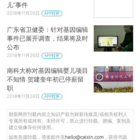
儿”事件
2018年11月26日
APP打开
广东省卫健委：针对基因编辑
事件已展开调查，结果将及时
公布
2018年11月26日
APP打开
南科大称对基因编辑婴儿项目
不知情 贺建奎年初已停薪留
职
2018年11月26日
APP打开
财新网所刊载内容之知识产权为财新传媒及/或相关权利人
专属所有或持有。未经许可，禁止进行转载、摘编、复制及
建立镜像等任何使用。
如有意愿转载，请发邮件至
hello@caixin.com
，获得书面