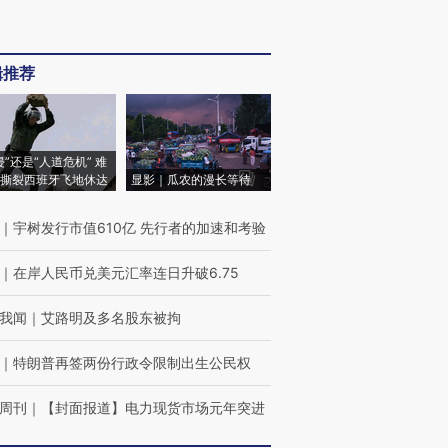
辑推荐
侵”还是“人道危机” 难
撕裂西班牙飞地休达
显影｜瓜农的漫长等待
｜
宇树发行市值610亿 先行者的加速和考验
｜
在岸人民币兑美元汇率连日升破6.75
我闻
｜
艾路明及多名股东被拘
｜
特朗普再签两份行政令限制出生公民权
周刊
｜
【封面报道】电力现货市场元年突进