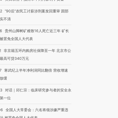
32
“90后”农民工讨薪涉刑案发回重审 因部
实不清
36
贵州山脚树矿难致16人死亡近三年 矿长
被罢免全国人大代表
2
非京籍五环内购房社保降至一年 北京市公
最高可贷340万元
7
寒武纪上半年净利润同比翻倍 营收增速
放缓
53
对话｜邱仁宗：临床研究参与者的安全永
第一位
06
全国人大常委会：六名将领涉嫌严重违
法 被罢免全国人大代表