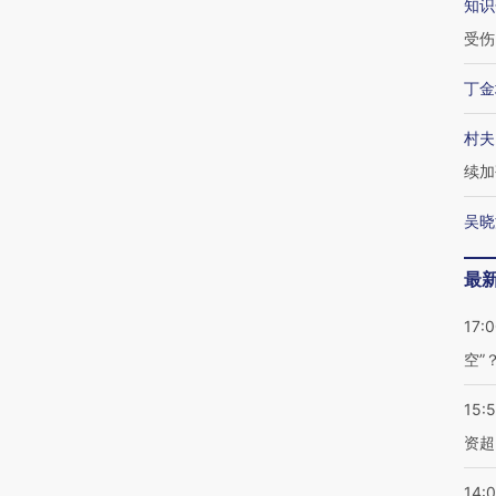
知识
受伤
丁金
村夫
续加
吴晓
最
17:
空”
15:
资超
14: