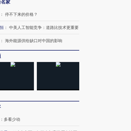
新名家
：
停不下来的价格？
恒
：
中美人工智能竞争：道路比技术更重要
：
海外能源供给缺口对中国的影响
频
跨国走私7万
视线｜被称为“蟑螂”的印
视线｜“入侵”还是“人道危
检体内含3种
度Z世代 用街头抗争将教
机”？难民潮撕裂西班牙
秘鲁纳斯
育部长拱下台
飞地休达
13人遇难
进第四届链博
【商旅对话】华住集团
客
技“链”接产
【特别呈现】寻找100种
CFO：不靠规模取胜，华
【特别呈
有意思的生活方式·第三对
住三大增长引擎是什么？
有意思的
：
多看少动