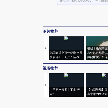
评论仅代表网友个人观点，不代表财
图片推荐
视线｜极端高温
韩国高温创百年纪录 当局
水位跌破纪录 
警告停止一切户外活动
猛犸象化石接连
视听推荐
【不唯一答案】不止“养
【特别呈现】寻
老”
有意思的生活方