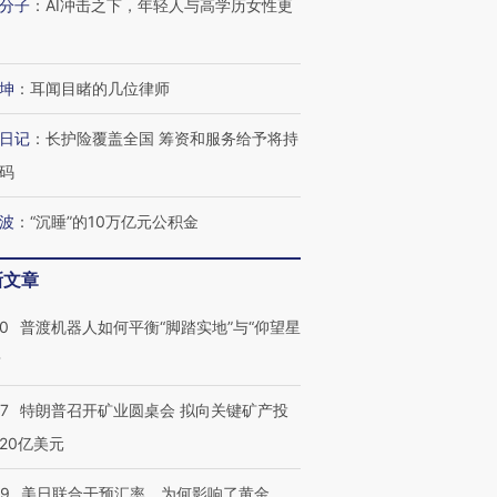
分子
：
AI冲击之下，年轻人与高学历女性更
坤
：
耳闻目睹的几位律师
日记
：
长护险覆盖全国 筹资和服务给予将持
码
波
：
“沉睡”的10万亿元公积金
新文章
00
普渡机器人如何平衡“脚踏实地”与“仰望星
？
57
特朗普召开矿业圆桌会 拟向关键矿产投
20亿美元
09
美日联合干预汇率，为何影响了黄金