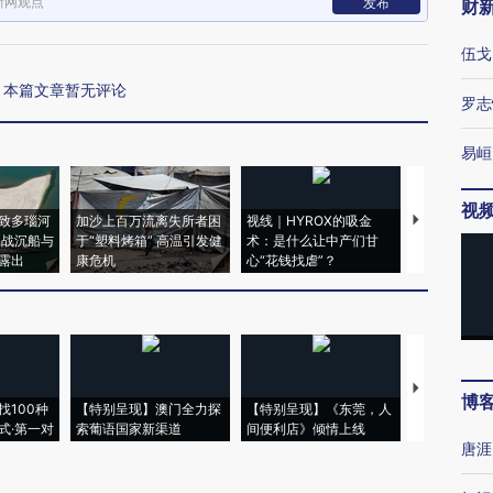
新网观点
发布
财
伍戈
本篇文章暂无评论
罗志
易峘
视
致多瑙河
加沙上百万流离失所者困
视线｜HYROX的吸金
马航飞行员
二战沉船与
于“塑料烤箱” 高温引发健
术：是什么让中产们甘
粒摇头丸 尿
露出
康危机
心“花钱找虐”？
毒品
【推广】走
博
找100种
【特别呈现】澳门全力探
【特别呈现】《东莞，人
会，让数智科
式·第一对
索葡语国家新渠道
间便利店》倾情上线
业
唐涯