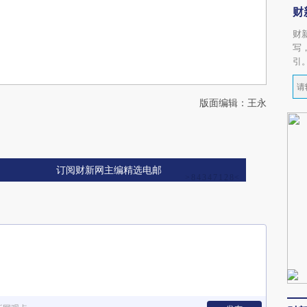
财
财
写
引
版面编辑：王永
订阅财新网主编精选电邮