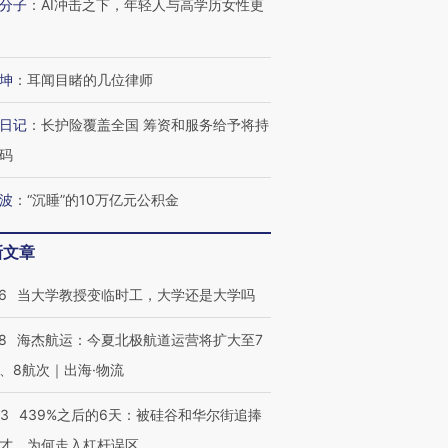
分子
：
AI冲击之下，年轻人与高学历女性更
坤
：
耳闻目睹的几位律师
进第四届链博
【商旅对话】华住集团
日记
：
长护险覆盖全国 筹资和服务给予将持
技“链”接产
【特别呈现】寻找100种
CFO：不靠规模取胜，华
【特别呈
有意思的生活方式·第三对
住三大增长引擎是什么？
有意思的
码
波
：
“沉睡”的10万亿元公积金
新文章
6
当大学教授变临时工，大学还是大学吗
8
海杰航运：今夏北极航道运营将扩大至7
、8航次｜出海·物流
53
439%之后的6天：被硅谷和华尔街追捧
才，为何走入杠杆误区