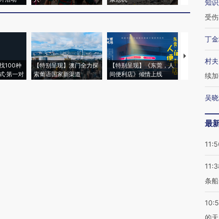
知识
受伤
丁金
【推广】走
村夫
找100种
【特别呈现】澳门全力探
【特别呈现】《东莞，人
会，让数智科
式·第一对
索葡语国家新渠道
间便利店》倾情上线
业
续加
吴晓
最
11:5
11:3
条船
10:
的天