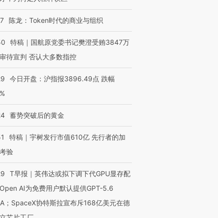
07
陈龙：Token时代的商业与组织
50
特稿｜国航原党委书记樊澄受贿3847万
审待宣判 否认大多数指控
29
今日开盘：沪指报3896.49点 跌幅
0%
24
蓄势突破后的黄金
51
特稿｜宇树发行市值610亿 先行者的加
考验
29
T早报｜英伟达或拟下调下代GPU显存配
Open AI为免费用户默认提供GPT-5.6
NA；SpaceX协特斯拉宣布斥168亿美元在德
立芯片工厂