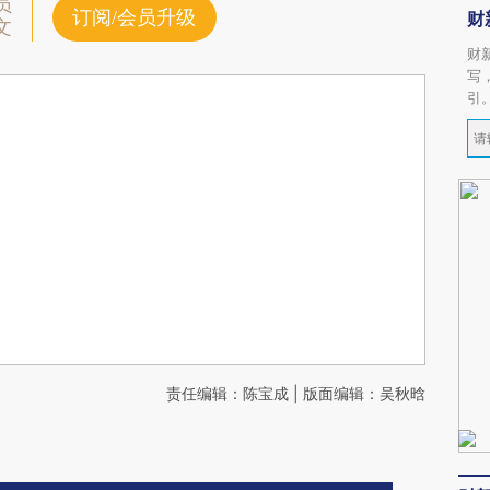
员
订阅/会员升级
财
文
财
写
引
责任编辑：陈宝成 | 版面编辑：吴秋晗