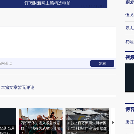
财
订阅财新网主编精选电邮
伍戈
罗志
易峘
视
新网观点
发布
本篇文章暂无评论
博
唐涯
西班牙休达进入紧急状态
加沙上百万流离失所者困
视线｜HYR
纪录 当局
数千非法移民从摩洛哥闯
于“塑料烤箱” 高温引发健
术：是什么
外活动
入
康危机
心“花钱找虐