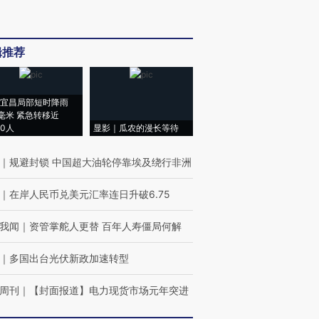
辑推荐
宜昌局部短时降雨
8毫米 紧急转移近
00人
显影｜瓜农的漫长等待
｜
规避封锁 中国超大油轮停靠埃及绕行非洲
｜
在岸人民币兑美元汇率连日升破6.75
我闻
｜
资管掌舵人更替 百年人寿僵局何解
｜
多国出台光伏新政加速转型
周刊
｜
【封面报道】电力现货市场元年突进