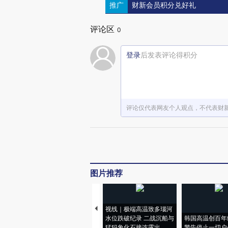
推广
财新会员积分兑好礼
评论区
0
登录
后发表评论得积分
评论仅代表网友个人观点，不代表财
图片推荐
视线｜极端高温致多瑙河
水位跌破纪录 二战沉船与
韩国高温创百年
猛犸象化石接连露出
警告停止一切户