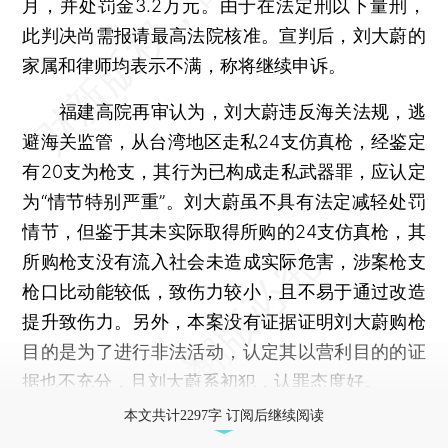
月，并处罚金3.2万元。由于在法定刑以下量刑，
此判决尚需报请最高法院核准。宣判后，刘大蔚的
家属和律师均表示不满，称将继续申诉。
福建高院再审认为，刘大蔚违反海关法规，逃
避海关监管，从台湾地区走私24支仿真枪，经鉴定
有20支为枪支，其行为已构成走私武器罪，应认定
为“情节特别严重”。刘大蔚虽不具有法定减轻处罚
情节，但鉴于其未实际取得所购的24支仿真枪，其
所购枪支没有流入社会未造成实际危害，涉案枪支
枪口比动能较低，致伤力较小，且不易于通过改造
提升致伤力。另外，本案没有证据证明刘大蔚购枪
目的是为了进行非法活动，认定其以营利目的的证
据也不充分，且刘大蔚系初犯，认罪态度好。
本文共计2297字 订阅后继续阅读