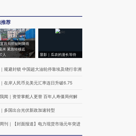
辑推荐
宜昌局部短时降雨
8毫米 紧急转移近
00人
显影｜瓜农的漫长等待
｜
规避封锁 中国超大油轮停靠埃及绕行非洲
｜
在岸人民币兑美元汇率连日升破6.75
我闻
｜
资管掌舵人更替 百年人寿僵局何解
｜
多国出台光伏新政加速转型
周刊
｜
【封面报道】电力现货市场元年突进