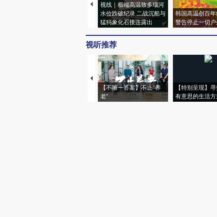
视线｜极端高温致多瑙河
水位跌破纪录 二战沉船与
韩国高温创百年
猛犸象化石接连露出
警告停止一切户
视听推荐
【不唯一答案】不止“养
【特别呈现】寻
老”
有意思的生活方