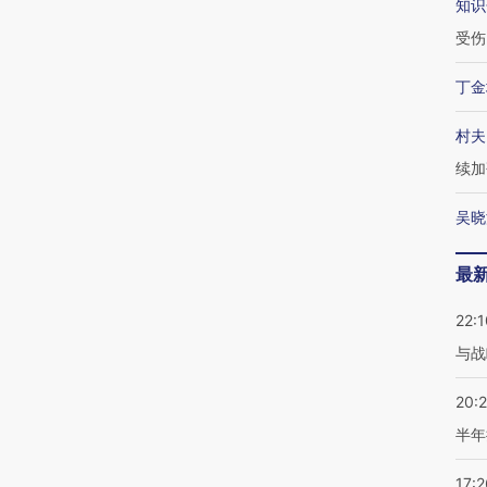
知识
受伤
丁金
村夫
续加
吴晓
最
22:1
与战
20:
半年
17:2