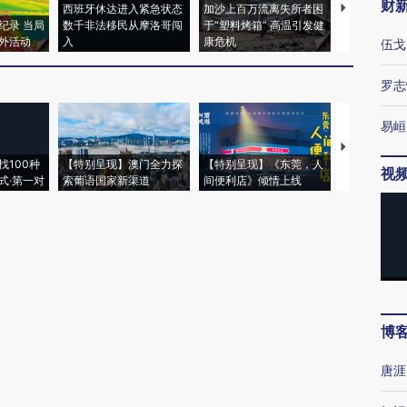
财
西班牙休达进入紧急状态
加沙上百万流离失所者困
视线｜HYR
纪录 当局
数千非法移民从摩洛哥闯
于“塑料烤箱” 高温引发健
术：是什么
外活动
入
康危机
心“花钱找虐
伍戈
罗志
易峘
【推广】走
找100种
【特别呈现】澳门全力探
【特别呈现】《东莞，人
会，让数智科
视
式·第一对
索葡语国家新渠道
间便利店》倾情上线
业
博
唐涯