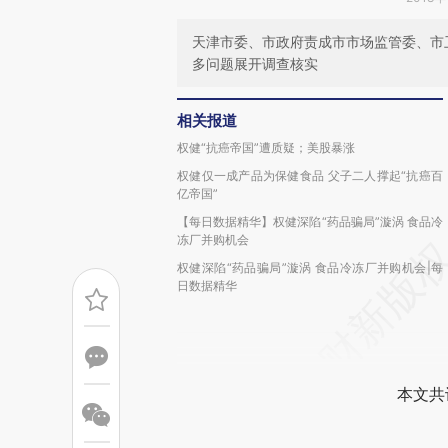
天津市委、市政府责成市市场监管委、市
多问题展开调查核实
相关报道
权健“抗癌帝国”遭质疑；美股暴涨
权健仅一成产品为保健食品 父子二人撑起“抗癌百
亿帝国”
【每日数据精华】权健深陷“药品骗局”漩涡 食品冷
冻厂并购机会
权健深陷“药品骗局”漩涡 食品冷冻厂并购机会|每
日数据精华
本文共