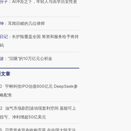
分子
：
AI冲击之下，年轻人与高学历女性更
坤
：
耳闻目睹的几位律师
日记
：
长护险覆盖全国 筹资和服务给予将持
码
波
：
“沉睡”的10万亿元公积金
新文章
0
宇树科技IPO估值600亿元 DeepSeek参
略配售
22
油气市场剧烈波动现套利空间 嘉能可上
扭亏、净利增超50亿美元
6
贝恩资本宣布收购贡茶 在中国大陆无法