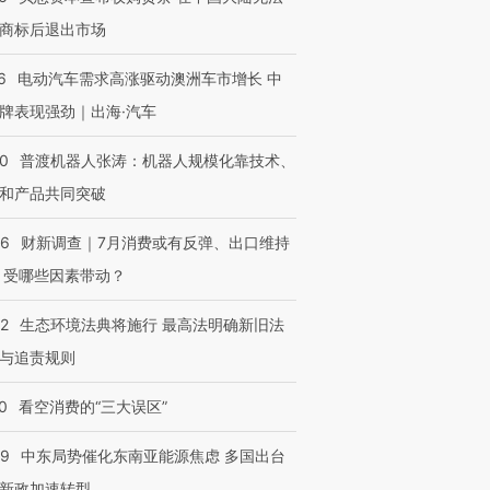
商标后退出市场
6
电动汽车需求高涨驱动澳洲车市增长 中
牌表现强劲｜出海·汽车
00
普渡机器人张涛：机器人规模化靠技术、
和产品共同突破
56
财新调查｜7月消费或有反弹、出口维持
 受哪些因素带动？
42
生态环境法典将施行 最高法明确新旧法
与追责规则
0
看空消费的“三大误区”
59
中东局势催化东南亚能源焦虑 多国出台
新政加速转型