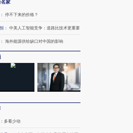
新名家
OX的吸金
马航飞行员跨国走私7万
视线｜被称为“蟑螂”的印
让中产们甘
粒摇头丸 尿检体内含3种
度Z世代 用街头抗争将教
秘鲁纳斯
”？
毒品
育部长拱下台
13人遇难
：
停不下来的价格？
恒
：
中美人工智能竞争：道路比技术更重要
：
海外能源供给缺口对中国的影响
进第四届链博
【商旅对话】华住集团
技“链”接产
【特别呈现】寻找100种
CFO：不靠规模取胜，华
【特别呈
频
有意思的生活方式·第三对
住三大增长引擎是什么？
有意思的
客
：
多看少动