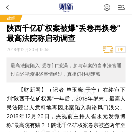
政经
陕西千亿矿权案被爆“丢卷再换卷”
最高法院称启动调查
2018年12月30日 15:55
T中
最高法院陷入“丢卷门”漩涡，参与审案的当事法官通
过自述视频讲述事情经过，真相仍扑朔迷离
【财新网】（记者 单玉晓
于宁
）
在终审下
判“陕西千亿矿权案”一年后，2018年岁末，最高人
民法院出人意料地再因此案陷入舆论风口浪尖。
2018年12月26日，央视前主持人崔永元发微博
称“最高院有贼？！陕北千亿矿权案卷宗被盗两年至