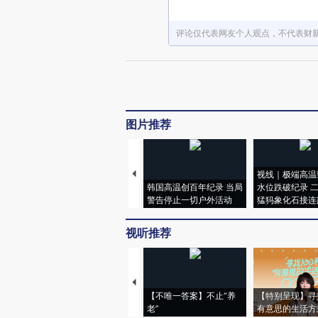
评论仅代表网友个人观点，不代表财
图片推荐
视线｜极端高温
韩国高温创百年纪录 当局
水位跌破纪录 
警告停止一切户外活动
猛犸象化石接连
视听推荐
【不唯一答案】不止“养
【特别呈现】寻
老”
有意思的生活方