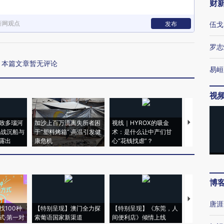
财
新网观点
发布
伍戈
罗志
本篇文章暂无评论
易峘
视
致多瑙河
加沙上百万流离失所者困
视线｜HYROX的吸金
马航飞行员
二战沉船与
于“塑料烤箱” 高温引发健
术：是什么让中产们甘
粒摇头丸 尿
露出
康危机
心“花钱找虐”？
毒品
博
【推广】走
唐涯
找100种
【特别呈现】澳门全力探
【特别呈现】《东莞，人
会，让数智科
式·第一对
索葡语国家新渠道
间便利店》倾情上线
业