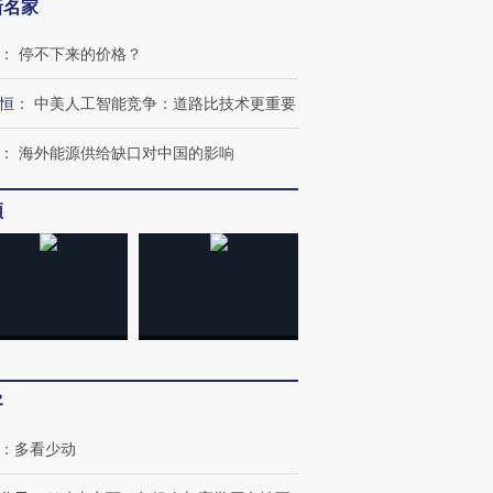
新名家
：
停不下来的价格？
恒
：
中美人工智能竞争：道路比技术更重要
：
海外能源供给缺口对中国的影响
频
跨国走私7万
视线｜被称为“蟑螂”的印
视线｜“入侵”还是“人道危
检体内含3种
度Z世代 用街头抗争将教
机”？难民潮撕裂西班牙
秘鲁纳斯
育部长拱下台
飞地休达
13人遇难
客
进第四届链博
【商旅对话】华住集团
：
多看少动
技“链”接产
【特别呈现】寻找100种
CFO：不靠规模取胜，华
【特别呈
有意思的生活方式·第三对
住三大增长引擎是什么？
有意思的