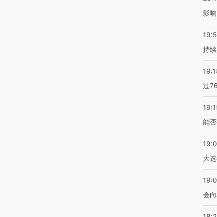
影响
19:5
持续
19:1
过7
19:1
能否
19:
大选
19:0
会向
18: