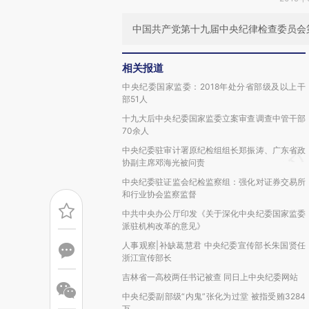
中国共产党第十九届中央纪律检查委员会第
相关报道
中央纪委国家监委：2018年处分省部级及以上干
部51人
十九大后中央纪委国家监委立案审查调查中管干部
70余人
中央纪委驻审计署原纪检组组长郑振涛、广东省政
协副主席邓海光被问责
中央纪委驻证监会纪检监察组：强化对证券交易所
和行业协会监察监督
中共中央办公厅印发《关于深化中央纪委国家监委
派驻机构改革的意见》
人事观察|补缺葛慧君 中央纪委宣传部长朱国贤任
浙江宣传部长
吉林省一高校两任书记被查 同日上中央纪委网站
中央纪委副部级“内鬼”张化为过堂 被指受贿3284
万