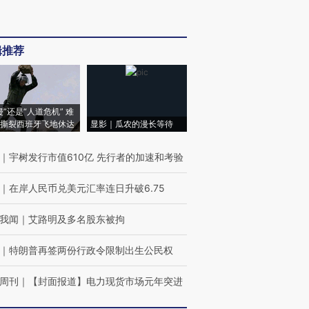
辑推荐
侵”还是“人道危机” 难
撕裂西班牙飞地休达
显影｜瓜农的漫长等待
｜
宇树发行市值610亿 先行者的加速和考验
｜
在岸人民币兑美元汇率连日升破6.75
我闻
｜
艾路明及多名股东被拘
｜
特朗普再签两份行政令限制出生公民权
周刊
｜
【封面报道】电力现货市场元年突进