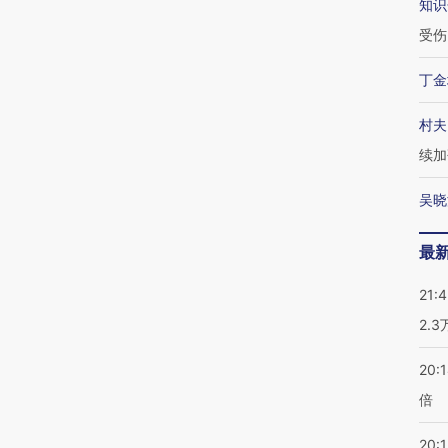
知识
受伤
丁金
村夫
续加
吴晓
最
21:
2.
20:
倍
20:1