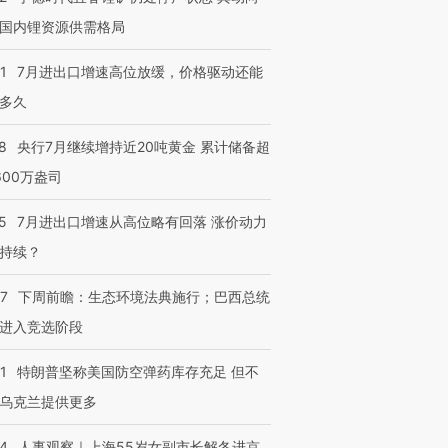
国内锂资源供需格局
1
7月进出口增速高位放缓，价格驱动还能
多久
8
央行7月继续增持近20吨黄金 累计储备超
600万盎司
5
7月进出口增速从高位略有回落 涨价动力
持续？
07
下周前瞻：生态环境法典施行；巴西总统
进入竞选阶段
1
特朗普坚称美国防空弹药库存充足 但不
乌克兰提供更多
24
人事观察｜上海55岁女副市长解冬进京