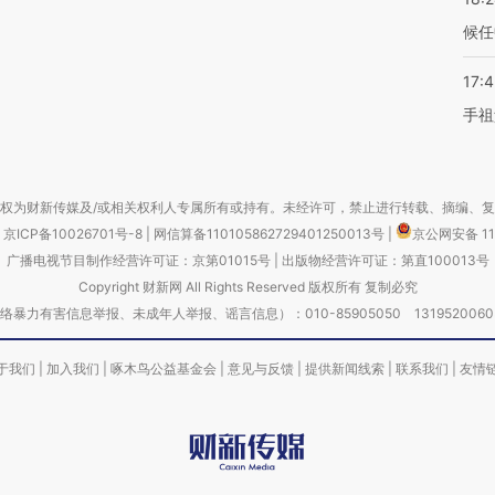
候任
17:
手祖
权为财新传媒及/或相关权利人专属所有或持有。未经许可，禁止进行转载、摘编、
京ICP备10026701号-8
|
网信算备110105862729401250013号
|
京公网安备 11
广播电视节目制作经营许可证：京第01015号
|
出版物经营许可证：第直100013号
Copyright 财新网 All Rights Reserved 版权所有 复制必究
害信息举报、未成年人举报、谣言信息）：010-85905050 13195200605 举报邮
于我们
|
加入我们
|
啄木鸟公益基金会
|
意见与反馈
|
提供新闻线索
|
联系我们
|
友情