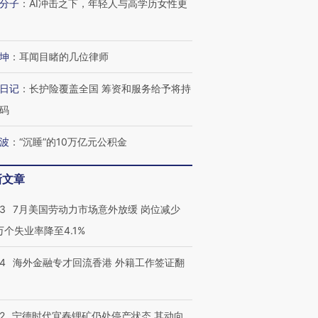
分子
：
AI冲击之下，年轻人与高学历女性更
坤
：
耳闻目睹的几位律师
日记
：
长护险覆盖全国 筹资和服务给予将持
码
波
：
“沉睡”的10万亿元公积金
新文章
43
7月美国劳动力市场意外放缓 岗位减少
3万个失业率降至4.1%
14
海外金融专才回流香港 外籍工作签证翻
2
宁德时代宜春锂矿仍处停产状态 其动向