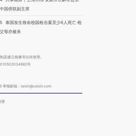
中国侨联副主席
45
泰国发生致命校园枪击案至少6人死亡 枪
父母亦被杀
复制及建立镜像等任何使用。
010502034662号
箱：laixin@caixin.com
链接