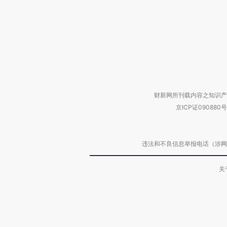
财新网所刊载内容之知识产
京ICP证090880号
违法和不良信息举报电话（涉网络暴力有
关