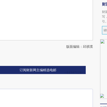
财
财
写
引
版面编辑：邱祺璞
订阅财新网主编精选电邮