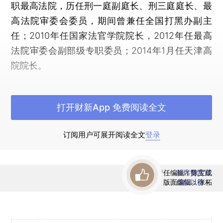
职最高法院，历任刑一庭副庭长、刑三庭庭长、最
高法院审委会委员，期间曾兼任全国打黑办副主
任；2010年任国家法官学院院长，2012年任最高
法院审委会副部级专职委员；2014年1月任天津高
院院长。
任职天津期间，高憬宏提出以司法标准化工作
为抓手，推进审判权运行机制改革。中国政法大学
打开财新App 免费阅读全文
终身教授陈光中曾在《人民法院报》发文称，天津
法院司法标准化取得成功的经验，可以归纳为三
订阅用户可展开阅读全文
登录
点：一是注重遵循司法规律；二是注意依法办事；
三是注重总结办案经验。
责任编辑：陈宝成
首席赞赏官
版面编辑：张柘
虚位以待
对高憬宏主编的《人民法院司法标准化理论与
实践》一书，陈光中评价，该书是中国第一本探讨
司法标准化的研究成果。