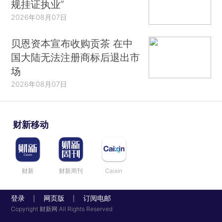
规挂证执业”
长。
2026年08月07日
2014年1月，任天津高院院长。
贝恩资本宣布收购贡茶 在中
2019年1月，任最高法院党组成员、副院长、
国大陆无法注册商标后退出市
审判委员会委员、审判员。（简历来源：北方网）
场
2026年08月07日
更多稿件参见近期
人事观察
财新移动
财新
财新周刊
Caixin
登录
网页版
订阅电邮
|
|
Copyright 财新网 All Rights Reserved