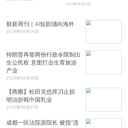
2022年04月01日
年12月加入中国共产党，1985年8月参加工作，吉
林大学研究生院刑法学专业毕业，研究生学历，法
财新周刊｜AI短剧涌向海外
学博士，二级大法官。
2026年08月06日
1985年吉林大学研究生毕业后，历任最高法院
研究室书记员、助理审判员、刑事处副处长、审判
员（1996年确定为副局级职级）、审委会秘书。
特朗普再签两份行政令限制出
生公民权 意图打击生育旅游
1998年起，先后任最高法院刑事审判第一庭副
产业
庭长、审判员（2003年确定为正局级职级）、刑
2026年08月06日
事审判第三庭庭长，最高法院审委会委员
【商圈】松田克也挥刀止损
2010年任国家法官学院院长、党委书记。
明治折戟中国乳业
2026年08月07日
2012年任最高法院审委会副部级专职委员。
成都一区法院原院长 被指“违
2013年10月起任天津高院党组书记、代理院