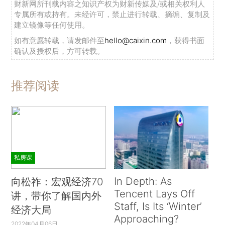
财新网所刊载内容之知识产权为财新传媒及/或相关权利人
专属所有或持有。未经许可，禁止进行转载、摘编、复制及
对于冤假错案的发生，高憬宏曾表示，一个重
建立镜像等任何使用。
要原因是对证据的审查判断出现错误：一是对证据
如有意愿转载，请发邮件至
hello@caixin.com
，获得书面
能力把握有误，导致非法证据没有得到排除；二是
确认及授权后，方可转载。
对证明标准把握有误，导致在没有达到证据确实充
分的情况下作出有罪认定；三是虽然对证据能力和
推荐阅读
证明标准均正确把握，但是没有坚持证据裁判原
则，放弃了依法裁判的底线。
高憬宏还曾编著或合著《经济犯罪大案点评》
《人民法院刑事诉讼实务》等书，其文章《大数据
私房课
背景下推进司法公开的理性思考》曾获最高法院
《中国审判》杂志社“涪陵杯”征文比赛特等奖。
In Depth: As
向松祚：宏观经济70
Tencent Lays Off
讲，带你了解国内外
附：高憬宏简历
Staff, Is Its ‘Winter’
经济大局
Approaching?
男，汉族，1959年8月生，辽宁凌源人，1983
2022年04月06日