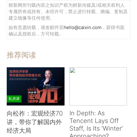
财新网所刊载内容之知识产权为财新传媒及/或相关权利人
专属所有或持有。未经许可，禁止进行转载、摘编、复制及
建立镜像等任何使用。
如有意愿转载，请发邮件至
hello@caixin.com
，获得书面
确认及授权后，方可转载。
推荐阅读
私房课
In Depth: As
向松祚：宏观经济70
Tencent Lays Off
讲，带你了解国内外
Staff, Is Its ‘Winter’
经济大局
Approaching?