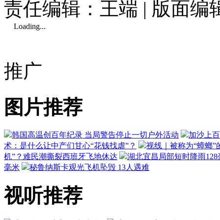
责任编辑：王端 | 版面
Loading...
推广
图片推荐
韩国高温创百年纪录 当局警告停止一切户外活动
加沙上百
术：是什么让中产们甘心“花钱找虐”？
视线｜被称为“蟑螂”
机”？难民潮撕裂西班牙飞地休达
湖北宜昌局部短时降雨128毫
毫米
秘鲁纳斯卡观光飞机坠毁 13人遇难
视听推荐