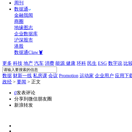
周刊
数据通
金融我闻
商圈
地缘图志
企业数据库
沪深股市
港股
数据通Claw🦞
更多
科技
地产
汽车
消费
能源
健康
环科
民生
ESG
数字说
比
数据
财新一线
私房课
会议
Promotion
运动家
企业用户
应用下
政经
>
要闻
>
正文
0
发表评论
分享到微信朋友圈
新浪转发