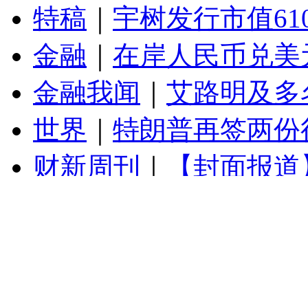
特稿
｜
宇树发行市值61
金融
｜
在岸人民币兑美元
金融我闻
｜
艾路明及多
世界
｜
特朗普再签两份
财新周刊
｜
【封面报道
财新网主编精选版电邮
财新网新闻版电邮全新升级！
时投递，篇篇重磅，可信可引