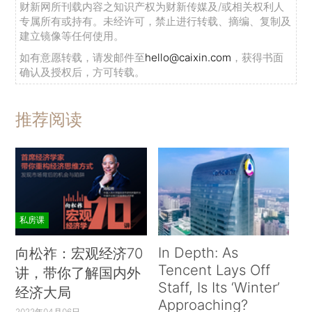
财新网所刊载内容之知识产权为财新传媒及/或相关权利人
专属所有或持有。未经许可，禁止进行转载、摘编、复制及
建立镜像等任何使用。
如有意愿转载，请发邮件至
hello@caixin.com
，获得书面
确认及授权后，方可转载。
推荐阅读
私房课
In Depth: As
向松祚：宏观经济70
Tencent Lays Off
讲，带你了解国内外
Staff, Is Its ‘Winter’
经济大局
Approaching?
2022年04月06日