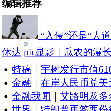
编辑推荐
“入侵”还是“人
休达
显影｜瓜农的漫
特稿
｜
宇树发行市值61
金融
｜
在岸人民币兑美元
金融我闻
｜
艾路明及多
世界
｜
特朗普再签两份