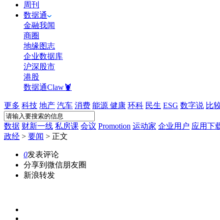
周刊
数据通
金融我闻
商圈
地缘图志
企业数据库
沪深股市
港股
数据通Claw🦞
更多
科技
地产
汽车
消费
能源
健康
环科
民生
ESG
数字说
比
数据
财新一线
私房课
会议
Promotion
运动家
企业用户
应用下
政经
>
要闻
>
正文
0
发表评论
分享到微信朋友圈
新浪转发