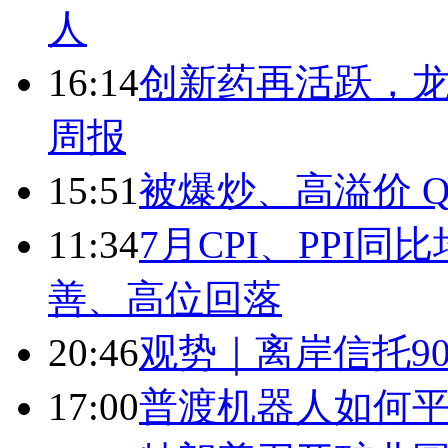
人
16:14
创新药再活跃，
周报
15:51
被爆炒、高溢价 Q
11:34
7月CPI、PPI同
善、高位回落
20:46
观势｜离岸信托9
17:00
普渡机器人如何平