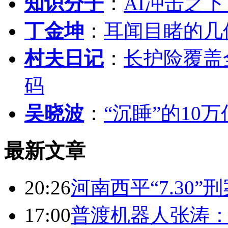
知识分子
：
AI冲击之
丁金坤
：
耳闻目睹的几
村夫日记
：
长护险覆盖
码
吴晓波
：
“沉睡”的10
最新文章
20:26
河南西平“7.30”
17:00
普渡机器人张涛