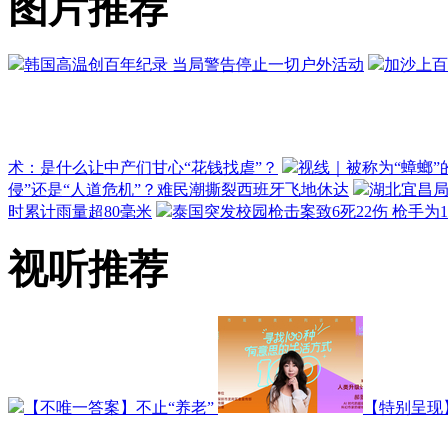
图片推荐
韩国高温创百年纪录 当局警告停止一切户外活动
加沙上百
术：是什么让中产们甘心“花钱找虐”？
视线｜被称为“蟑螂”
侵”还是“人道危机”？难民潮撕裂西班牙飞地休达
湖北宜昌局
时累计雨量超80毫米
泰国突发校园枪击案致6死22伤 枪手为
视听推荐
【不唯一答案】不止“养老”
【特别呈现