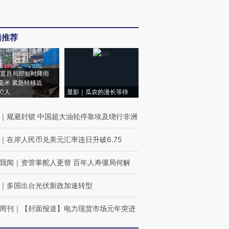
辑推荐
宜昌局部短时降雨
8毫米 紧急转移近
00人
显影｜瓜农的漫长等待
｜
规避封锁 中国超大油轮停靠埃及绕行非洲
｜
在岸人民币兑美元汇率连日升破6.75
我闻
｜
资管掌舵人更替 百年人寿僵局何解
｜
多国出台光伏新政加速转型
周刊
｜
【封面报道】电力现货市场元年突进