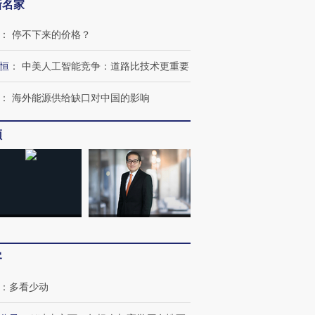
新名家
：
停不下来的价格？
恒
：
中美人工智能竞争：道路比技术更重要
：
海外能源供给缺口对中国的影响
频
客
：
多看少动
OX的吸金
马航飞行员跨国走私7万
视线｜被称为“蟑螂”的印