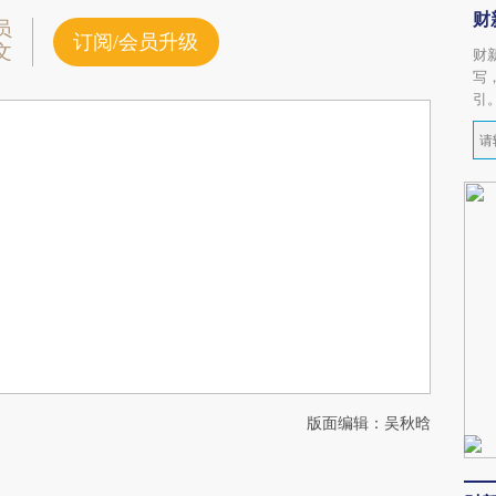
财
员
订阅/会员升级
文
财
写
引
版面编辑：吴秋晗