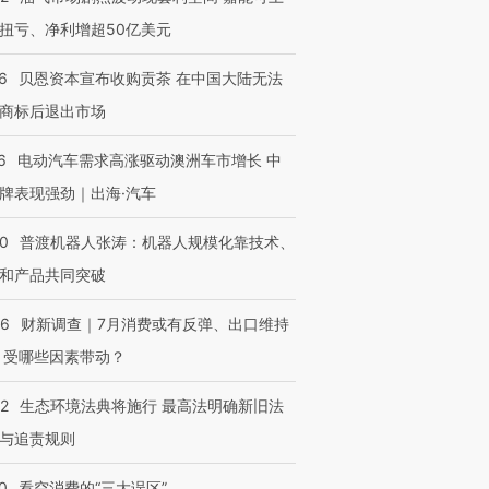
扭亏、净利增超50亿美元
6
贝恩资本宣布收购贡茶 在中国大陆无法
商标后退出市场
6
电动汽车需求高涨驱动澳洲车市增长 中
牌表现强劲｜出海·汽车
00
普渡机器人张涛：机器人规模化靠技术、
和产品共同突破
56
财新调查｜7月消费或有反弹、出口维持
 受哪些因素带动？
42
生态环境法典将施行 最高法明确新旧法
与追责规则
0
看空消费的“三大误区”