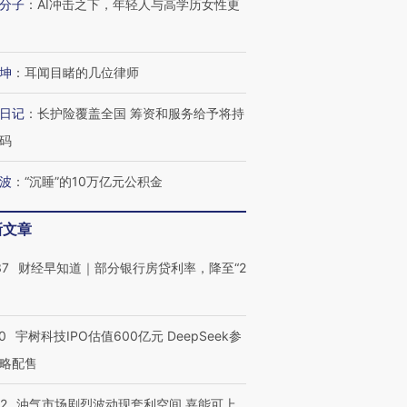
让中产们甘
粒摇头丸 尿检体内含3种
度Z世代 用街头抗争将教
秘鲁纳斯
分子
：
AI冲击之下，年轻人与高学历女性更
”？
毒品
育部长拱下台
13人遇难
坤
：
耳闻目睹的几位律师
日记
：
长护险覆盖全国 筹资和服务给予将持
进第四届链博
【商旅对话】华住集团
码
技“链”接产
【特别呈现】寻找100种
CFO：不靠规模取胜，华
【特别呈
有意思的生活方式·第三对
住三大增长引擎是什么？
有意思的
波
：
“沉睡”的10万亿元公积金
新文章
37
财经早知道｜部分银行房贷利率，降至“2
0
宇树科技IPO估值600亿元 DeepSeek参
略配售
22
油气市场剧烈波动现套利空间 嘉能可上