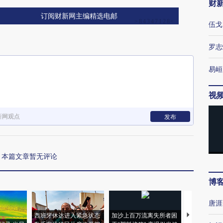
财
订阅财新网主编精选电邮
伍戈
罗志
易峘
视
新网观点
发布
本篇文章暂无评论
博
唐涯
西班牙休达进入紧急状态
加沙上百万流离失所者困
视线｜HYR