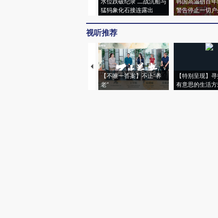
水位跌破纪录 二战沉船与
韩国高温创百年
猛犸象化石接连露出
警告停止一切户
视听推荐
【不唯一答案】不止“养
【特别呈现】寻
老”
有意思的生活方