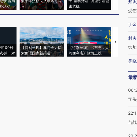
纪录 当局
数千非法移民从摩洛哥闯
于“塑料烤箱” 高温引发健
术：是什么
知识
外活动
入
康危机
心“花钱找虐
受伤
丁金
村夫
【推广】走
续加
找100种
【特别呈现】澳门全力探
【特别呈现】《东莞，人
会，让数智科
式·第一对
索葡语国家新渠道
间便利店》倾情上线
业
吴晓
最
06:
字头
22:1
与战
20: