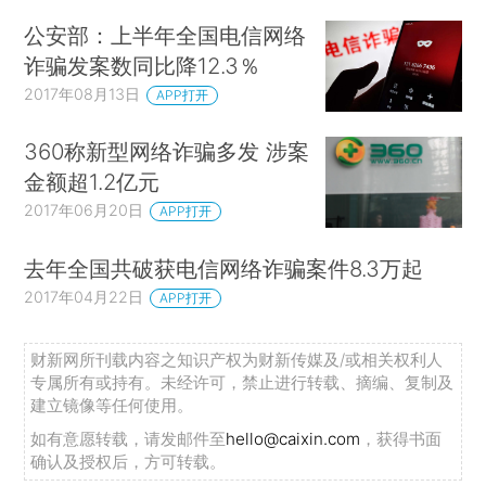
公安部：上半年全国电信网络
诈骗发案数同比降12.3％
2017年08月13日
APP打开
360称新型网络诈骗多发 涉案
金额超1.2亿元
2017年06月20日
APP打开
去年全国共破获电信网络诈骗案件8.3万起
2017年04月22日
APP打开
财新网所刊载内容之知识产权为财新传媒及/或相关权利人
专属所有或持有。未经许可，禁止进行转载、摘编、复制及
建立镜像等任何使用。
如有意愿转载，请发邮件至
hello@caixin.com
，获得书面
确认及授权后，方可转载。