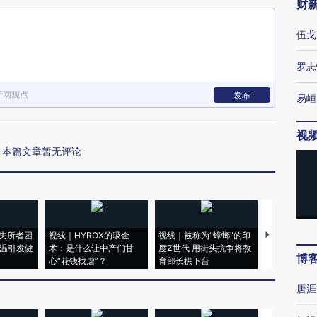
财
伍戈
罗志
新网观点
发布
易峘
视
本篇文章暂无评论
失所者困
视线｜HYROX的吸金
视线｜被称为“蟑螂”的印
视线｜“入侵
高温引发健
术：是什么让中产们甘
度Z世代 用街头抗争将教
机”？难民潮
博
心“花钱找虐”？
育部长拱下台
飞地休达
唐涯