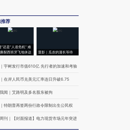
辑推荐
侵”还是“人道危机” 难
撕裂西班牙飞地休达
显影｜瓜农的漫长等待
｜
宇树发行市值610亿 先行者的加速和考验
｜
在岸人民币兑美元汇率连日升破6.75
我闻
｜
艾路明及多名股东被拘
｜
特朗普再签两份行政令限制出生公民权
周刊
｜
【封面报道】电力现货市场元年突进