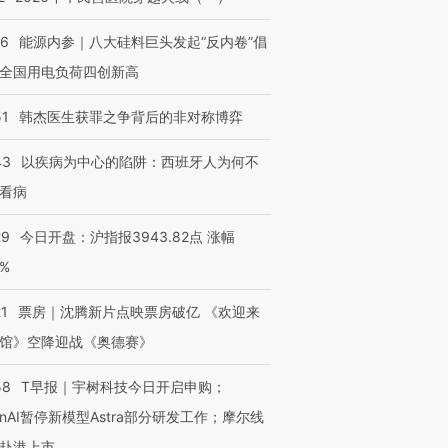
06
能源内参｜八大硅料巨头发起“反内卷”倡
全国用电负荷四创新高
51
韩杰医生获罪之争背后的非对称博弈
43
以疾病为中心的陷阱：西班牙人为何不
看病
29
今日开盘：沪指报3943.82点 涨幅
0%
21
票房｜沈腾新片点映票房破亿 《欢迎来
馆》空降迎战《奥德赛》
58
T早报｜宇树科技今日开启申购；
enAI暂停新模型Astra部分研发工作；摩尔线
赴港上市