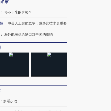
新名家
：
停不下来的价格？
恒
：
中美人工智能竞争：道路比技术更重要
：
海外能源供给缺口对中国的影响
频
”还是“人道危
湖北宜昌局部短时降雨
哈尔滨遭遇短时极端强降
一周天下
撕裂西班牙
128毫米 紧急转移近
雨 3小时累计雨量超80毫
枪杀8人
客
4000人
米
民涌入西
：
多看少动