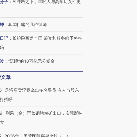
分子
：
AI冲击之下，年轻人与高学历女性更
进第四届链博
【商旅对话】华住集团
技“链”接产
【特别呈现】寻找100种
CFO：不靠规模取胜，华
【特别呈
有意思的生活方式·第三对
住三大增长引擎是什么？
有意思的
坤
：
耳闻目睹的几位律师
日记
：
长护险覆盖全国 筹资和服务给予将持
码
波
：
“沉睡”的10万亿元公积金
新文章
6
足浴店卖淫案牵出多名警员 有人当股东
打招呼
09
刚果（金）再禁铜钴精矿出口，实际影响
大
2
2026年，民营医院穿越火线（一）