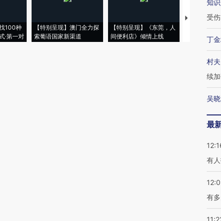
知识
受伤
【推广】走
找100种
【特别呈现】澳门全力探
【特别呈现】《东莞，人
会，让数智科
式·第一对
索葡语国家新渠道
间便利店》倾情上线
业
丁金
村夫
续加
吴晓
最
12:1
有人
12:
有多
11:2