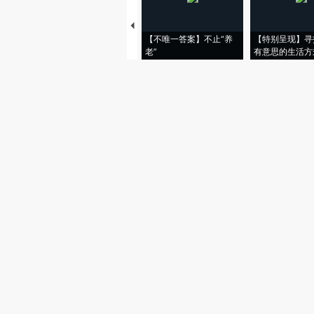
【不唯一答案】不止“养
【特别呈现】寻
老”
有意思的生活方