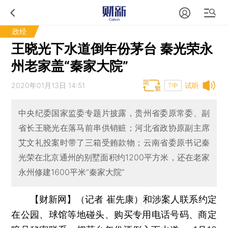
政经
王晓光下水道倒年份茅台 秦光荣永
州老家盖“秦家大院”
2020年01月13日 14:51
试听
T中
中央纪委国家监委专题片披露，贵州省委原常委、副
省长王晓光在落马前串供销赃；河北省政协原副主席
艾文礼投案时带了三箱受贿款物；云南省委原书记秦
光荣在北京通州的别墅面积约1200平方米，还在老家
永州修建1600平米“秦家大院”
【财新网】（记者 崔先康）
和涉案人联系约定
在公园、球馆等地碰头、购买专用电话号码、商定