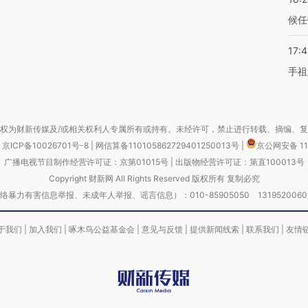
候任
17:
手祖
权为财新传媒及/或相关权利人专属所有或持有。未经许可，禁止进行转载、摘编、
京ICP备10026701号-8
|
网信算备110105862729401250013号
|
京公网安备 11
广播电视节目制作经营许可证：京第01015号
|
出版物经营许可证：第直100013号
Copyright 财新网 All Rights Reserved 版权所有 复制必究
害信息举报、未成年人举报、谣言信息）：010-85905050 13195200605 举报邮
于我们
|
加入我们
|
啄木鸟公益基金会
|
意见与反馈
|
提供新闻线索
|
联系我们
|
友情