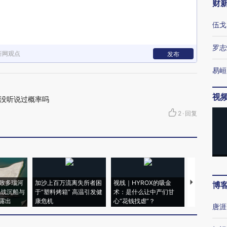
财
伍戈
罗志
新网观点
发布
易峘
视
没听说过概率吗
2
·
回复
致多瑙河
加沙上百万流离失所者困
视线｜HYROX的吸金
马航飞行员
博
二战沉船与
于“塑料烤箱” 高温引发健
术：是什么让中产们甘
粒摇头丸 尿
露出
康危机
心“花钱找虐”？
毒品
唐涯