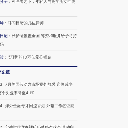
分子
：
AI冲击之下，年轻人与高学历女性更
进第四届链博
【商旅对话】华住集团
坤
：
耳闻目睹的几位律师
技“链”接产
【特别呈现】寻找100种
CFO：不靠规模取胜，华
【特别呈
有意思的生活方式·第三对
住三大增长引擎是什么？
有意思的
日记
：
长护险覆盖全国 筹资和服务给予将持
码
波
：
“沉睡”的10万亿元公积金
新文章
43
7月美国劳动力市场意外放缓 岗位减少
3万个失业率降至4.1%
14
海外金融专才回流香港 外籍工作签证翻
2
宁德时代宜春锂矿仍处停产状态 其动向