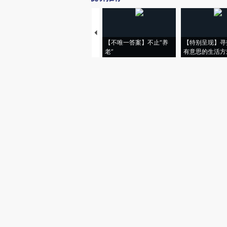
【不唯一答案】不止“养
【特别呈现】寻
老”
有意思的生活方