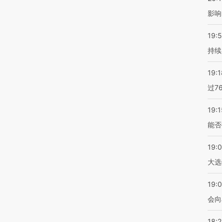
影响
19:5
持续
19:1
过7
19:1
能否
19:
大选
19:0
会向
18: