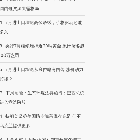
国内锂资源供需格局
1
7月进出口增速高位放缓，价格驱动还能
多久
8
央行7月继续增持近20吨黄金 累计储备超
600万盎司
5
7月进出口增速从高位略有回落 涨价动力
持续？
07
下周前瞻：生态环境法典施行；巴西总统
进入竞选阶段
1
特朗普坚称美国防空弹药库存充足 但不
乌克兰提供更多
24
人事观察｜上海55岁女副市长解冬进京