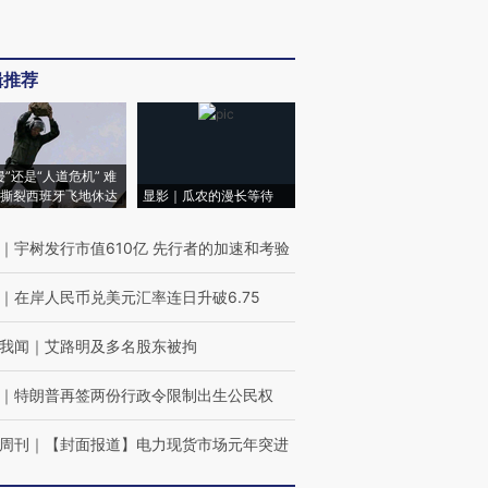
辑推荐
侵”还是“人道危机” 难
撕裂西班牙飞地休达
显影｜瓜农的漫长等待
｜
宇树发行市值610亿 先行者的加速和考验
｜
在岸人民币兑美元汇率连日升破6.75
我闻
｜
艾路明及多名股东被拘
｜
特朗普再签两份行政令限制出生公民权
周刊
｜
【封面报道】电力现货市场元年突进