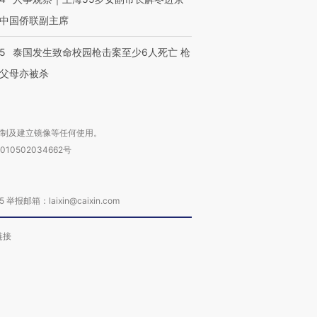
中国侨联副主席
45
泰国发生致命校园枪击案至少6人死亡 枪
父母亦被杀
复制及建立镜像等任何使用。
010502034662号
箱：laixin@caixin.com
链接