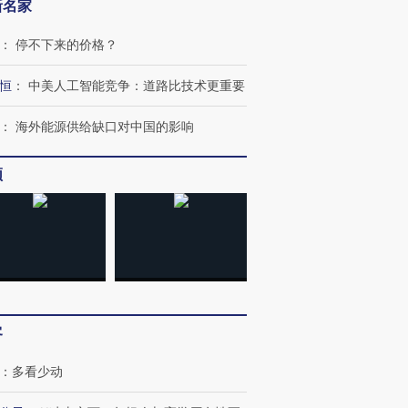
新名家
：
停不下来的价格？
恒
：
中美人工智能竞争：道路比技术更重要
：
海外能源供给缺口对中国的影响
频
跨国走私7万
视线｜被称为“蟑螂”的印
视线｜“入侵”还是“人道危
客
检体内含3种
度Z世代 用街头抗争将教
机”？难民潮撕裂西班牙
秘鲁纳斯
育部长拱下台
飞地休达
13人遇难
：
多看少动