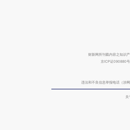
财新网所刊载内容之知识产
京ICP证090880号
违法和不良信息举报电话（涉网络暴力有
关