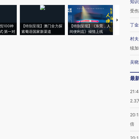
知识
受伤
【推广】走
丁金
找100种
【特别呈现】澳门全力探
【特别呈现】《东莞，人
会，让数智科
式·第一对
索葡语国家新渠道
间便利店》倾情上线
业
村夫
续加
吴晓
最
21:
2.
20:
倍
20:1