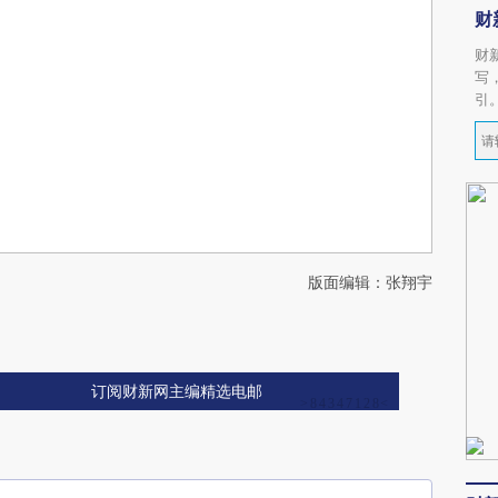
财
财
写
引
版面编辑：张翔宇
订阅财新网主编精选电邮