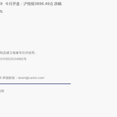
29
今日开盘：沪指报3896.49点 跌幅
0%
进第四届链博
【商旅对话】华住集团
技“链”接产
【特别呈现】寻找100种
CFO：不靠规模取胜，华
【特别呈
有意思的生活方式·第三对
住三大增长引擎是什么？
有意思的
复制及建立镜像等任何使用。
010502034662号
箱：laixin@caixin.com
链接