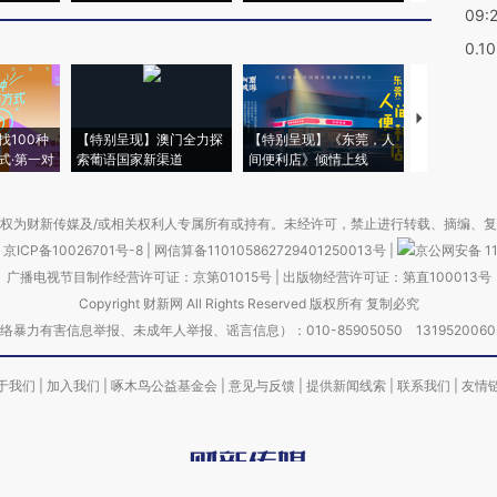
09:
0.1
【推广】走
找100种
【特别呈现】澳门全力探
【特别呈现】《东莞，人
会，让数智科
式·第一对
索葡语国家新渠道
间便利店》倾情上线
业
权为财新传媒及/或相关权利人专属所有或持有。未经许可，禁止进行转载、摘编、
京ICP备10026701号-8
|
网信算备110105862729401250013号
|
京公网安备 11
广播电视节目制作经营许可证：京第01015号
|
出版物经营许可证：第直100013号
Copyright 财新网 All Rights Reserved 版权所有 复制必究
害信息举报、未成年人举报、谣言信息）：010-85905050 13195200605 举报邮
于我们
|
加入我们
|
啄木鸟公益基金会
|
意见与反馈
|
提供新闻线索
|
联系我们
|
友情