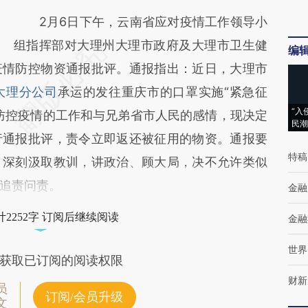
2月6日下午，云南省应对疫情工作领导小
组指挥部对大理州大理市政府及大理市卫生健
编
疫情防控物资通报批评。通报指出：近日，大理市
大理分公司
承运的发往重庆市的口罩实施“紧急征
“入
防控疫情的工作和与兄弟省市人民的感情，现决定
民潮
行通报批评，责令立即返还被征用的物资。通报要
特稿
，深刻汲取教训，讲政治、顾大局，决不允许类似
追责问责。
金融
2252字 订阅后继续阅读
金融
世界
获取已订阅的阅读权限
财新
员
订阅/会员升级
文