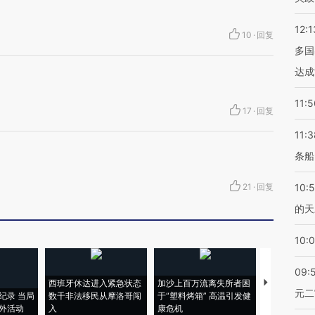
12:1
10
·
回复
多国
达成
11:5
17
·
回复
11:3
条船
21
·
回复
10:
的天
10:
09:
西班牙休达进入紧急状态
加沙上百万流离失所者困
视线｜HYR
元二
纪录 当局
数千非法移民从摩洛哥闯
于“塑料烤箱” 高温引发健
术：是什么
外活动
入
康危机
心“花钱找虐