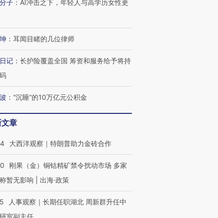
分子
：
AI冲击之下，年轻人与高学历女性更
坤
：
耳闻目睹的几位律师
日记
：
长护险覆盖全国 筹资和服务给予将持
码
波
：
“沉睡”的10万亿元公积金
新文章
44
大西洋观察｜特朗普助力金砖合作
40
刚果（金）铜钴精矿禁令扰动市场 多家
称暂无影响 | 出海·政策
25
人事观察｜长期任职湖北 周新群升任中
研室副主任