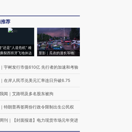
辑推荐
侵”还是“人道危机” 难
撕裂西班牙飞地休达
显影｜瓜农的漫长等待
｜
宇树发行市值610亿 先行者的加速和考验
｜
在岸人民币兑美元汇率连日升破6.75
我闻
｜
艾路明及多名股东被拘
｜
特朗普再签两份行政令限制出生公民权
周刊
｜
【封面报道】电力现货市场元年突进