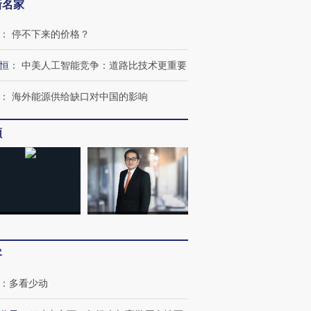
新名家
：
停不下来的价格？
恒
：
中美人工智能竞争：道路比技术更重要
：
海外能源供给缺口对中国的影响
频
客
：
多看少动