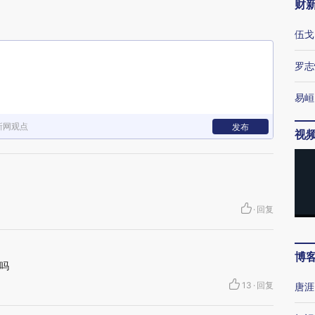
财
伍戈
罗志
易峘
新网观点
发布
视
·
回复
博
吗
13
·
回复
唐涯