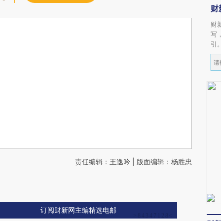
财
财
写
引
责任编辑：王逸吟 | 版面编辑：杨胜忠
订阅财新网主编精选电邮