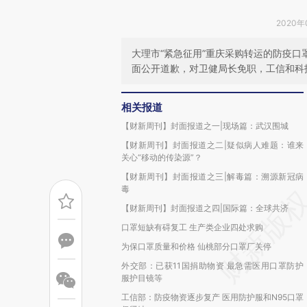
2020年
大理市“紧急征用”重庆采购转运的防疫
面公开道歉，对卫健局长免职，工信和科
相关报道
【财新周刊】封面报道之一|现场篇：武汉围城
【财新周刊】封面报道之二|疑似病人难题：谁来
关心“移动的传染源”？
【财新周刊】封面报道之三|解毒篇：溯源新冠病
毒
【财新周刊】封面报道之四|国际篇：全球共济
口罩短缺有碍复工 生产类企业四处求购
为保口罩质量和价格 仙桃部分口罩厂关停
外交部：已获11国捐助物资 最急需医用口罩防护
服护目镜等
工信部：防疫物资逐步复产 医用防护服和N95口罩