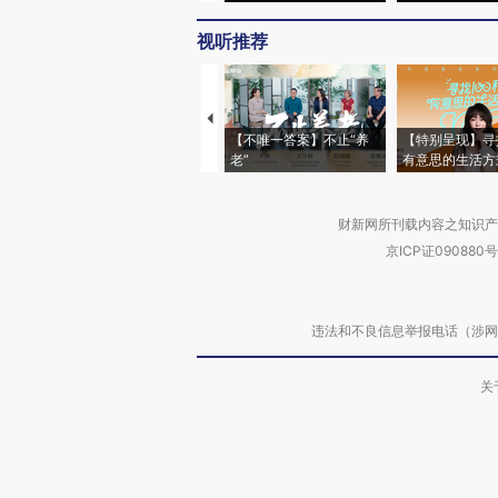
视听推荐
【不唯一答案】不止“养
【特别呈现】寻
老”
有意思的生活方
财新网所刊载内容之知识产
京ICP证090880号
违法和不良信息举报电话（涉网络暴力有
关