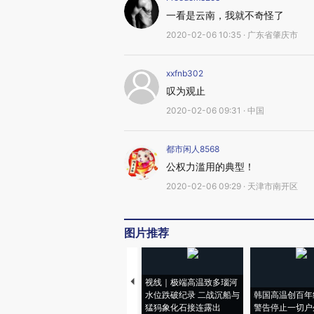
一看是云南，我就不奇怪了
2020-02-06 10:35 · 广东省肇庆市
xxfnb302
叹为观止
2020-02-06 09:31 · 中国
都市闲人8568
公权力滥用的典型！
2020-02-06 09:29 · 天津市南开区
图片推荐
视线｜极端高温致多瑙河
水位跌破纪录 二战沉船与
韩国高温创百年
猛犸象化石接连露出
警告停止一切户