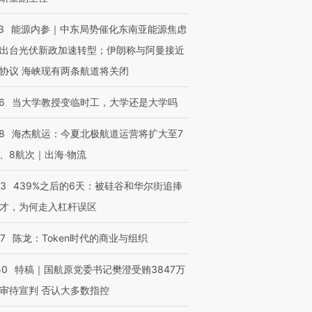
3
能源内参｜中东局势催化东南亚能源焦虑
出台光伏新政加速转型；伊朗称与阿曼接近
协议 海峡现有两条航道将关闭
6
当大学教授变临时工，大学还是大学吗
8
海杰航运：今夏北极航道运营将扩大至7
、8航次｜出海·物流
53
439%之后的6天：被硅谷和华尔街追捧
才，为何走入杠杆误区
07
陈龙：Token时代的商业与组织
50
特稿｜国航原党委书记樊澄受贿3847万
OX的吸金
马航飞行员跨国走私7万
视线｜被称为“蟑螂”的印
审待宣判 否认大多数指控
让中产们甘
粒摇头丸 尿检体内含3种
度Z世代 用街头抗争将教
秘鲁纳斯
”？
毒品
育部长拱下台
13人遇难