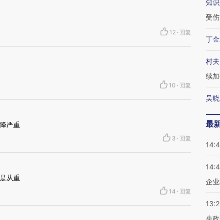
知识
受伤
12
·
回复
丁金
村夫
续加
10
·
回复
吴晓
最
降严重
3
·
回复
14:
14:
是从重
企业
14
·
回复
13:
央政