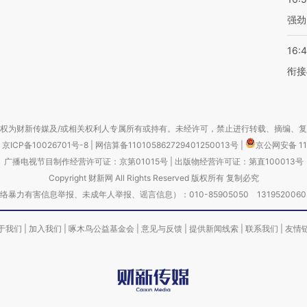
强劲
16:
衔接
权为财新传媒及/或相关权利人专属所有或持有。未经许可，禁止进行转载、摘编、
京ICP备10026701号-8
|
网信算备110105862729401250013号
|
京公网安备 11
广播电视节目制作经营许可证：京第01015号
|
出版物经营许可证：第直100013号
Copyright 财新网 All Rights Reserved 版权所有 复制必究
害信息举报、未成年人举报、谣言信息）：010-85905050 13195200605 举报邮
于我们
|
加入我们
|
啄木鸟公益基金会
|
意见与反馈
|
提供新闻线索
|
联系我们
|
友情