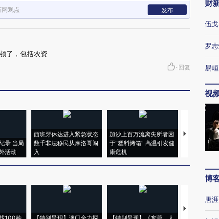
财
新网观点
发布
伍戈
罗志
顿了，包括农资
·
回复
易峘
视
西班牙休达进入紧急状态
加沙上百万流离失所者困
视线｜HYR
纪录 当局
数千非法移民从摩洛哥闯
于“塑料烤箱” 高温引发健
术：是什么
外活动
入
康危机
心“花钱找虐
博
唐涯
【推广】走
找100种
【特别呈现】澳门全力探
【特别呈现】《东莞，人
会，让数智科