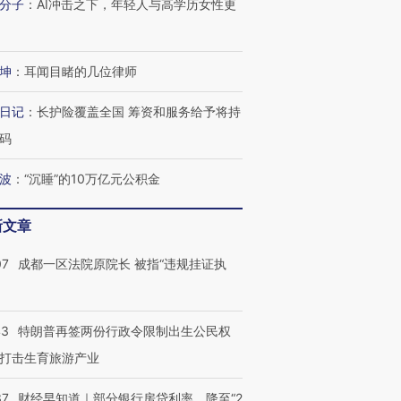
分子
：
AI冲击之下，年轻人与高学历女性更
有意思的生活方式·第三对
住三大增长引擎是什么？
有意思的
坤
：
耳闻目睹的几位律师
日记
：
长护险覆盖全国 筹资和服务给予将持
码
波
：
“沉睡”的10万亿元公积金
新文章
07
成都一区法院原院长 被指“违规挂证执
43
特朗普再签两份行政令限制出生公民权
打击生育旅游产业
37
财经早知道｜部分银行房贷利率，降至“2