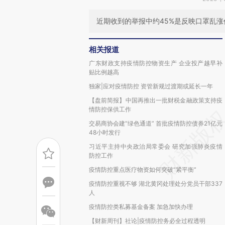
近期收到的举报中约45%是反映口罩乱
相关报道
广东财政支持疫情防控物资生产 企业投产越早补
贴比例越高
独家|应对疫情防控 资管新规过渡期或延长一年
【盘前简报】中国再推出一批财税金融政策支持疫
情防控保供工作
交易商协会建“绿色通道” 首批疫情防控债券21亿元
48小时发行
习近平主持中央政治局常委会 研究加强肺炎疫情
防控工作
疫情防控重点医疗物资如何突破“紧平衡”
疫情防控重视不够 湖北黄冈处理处分党员干部337
人
疫情防控类私募基金备案 加急加快办理
【财新周刊】社论|疫情防控务必全过程透明