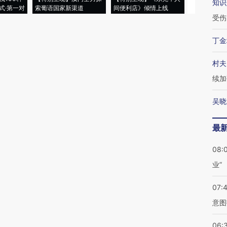
知识
式·第一对
索葡语国家新渠道
间便利店》倾情上线
业
受伤
丁金
村夫
续加
吴晓
最
08:
业”
07:
意图
06: