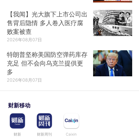
【我闻】光大旗下上市公司出
售背后隐情 多人卷入医疗腐
败案被查
2026年08月07日
特朗普坚称美国防空弹药库存
充足 但不会向乌克兰提供更
多
2026年08月07日
财新移动
财新
财新周刊
Caixin