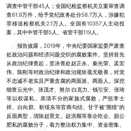
调查中管干部45人；全国纪检监察机关立案审查调
查61.9万件，给予党纪政务处分58.7万人，涉嫌犯
罪移送检察机关2.1万人。全国有10357人主动投
案，其中中管干部5人、省管干部119人。
报告披露，2019年，中央纪委国家监委严肃查
处政治问题和经济问题交织的腐败案件。坚持首先
从政治纪律查起，坚决查处赵正永、秦光荣、孟宏
伟、陈刚等对政治纪律和政治规矩毫无敬畏，对党
不忠诚不老实且严重贪腐的两面派、两面人。深挖
细查云光中、张茂才、努尔·白克力、钱引安、张琦
等以权谋私、亲清不分的家族式腐败，严惩李士
祥、白向群、靳绥东等官商勾结、甘于被“围猎”的
反面典型，清除赵景文、赵洪顺等靠企吃企、损公
肥私的腐败分子，着力整治权力集中、资金密集、