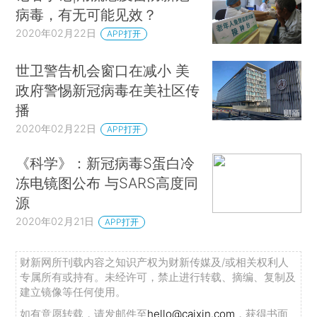
病毒，有无可能见效？
2020年02月22日
APP打开
世卫警告机会窗口在减小 美
政府警惕新冠病毒在美社区传
播
2020年02月22日
APP打开
《科学》：新冠病毒S蛋白冷
冻电镜图公布 与SARS高度同
源
2020年02月21日
APP打开
财新网所刊载内容之知识产权为财新传媒及/或相关权利人
专属所有或持有。未经许可，禁止进行转载、摘编、复制及
建立镜像等任何使用。
如有意愿转载，请发邮件至
hello@caixin.com
，获得书面