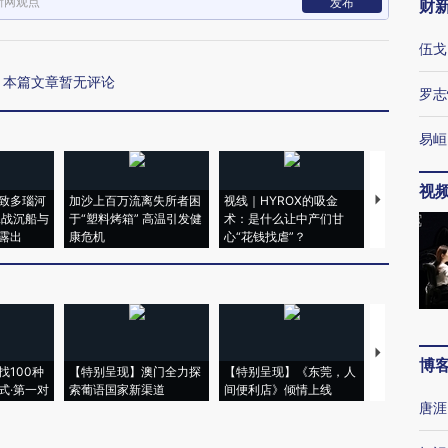
新网观点
发布
财
伍戈
本篇文章暂无评论
罗志
易峘
视
致多瑙河
加沙上百万流离失所者困
视线｜HYROX的吸金
马航飞行员
二战沉船与
于“塑料烤箱” 高温引发健
术：是什么让中产们甘
粒摇头丸 尿
露出
康危机
心“花钱找虐”？
毒品
【推广】走
博
找100种
【特别呈现】澳门全力探
【特别呈现】《东莞，人
会，让数智科
式·第一对
索葡语国家新渠道
间便利店》倾情上线
业
唐涯