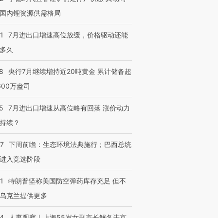
国内锂资源供需格局
1
7月进出口增速高位放缓，价格驱动还能
多久
8
央行7月继续增持近20吨黄金 累计储备超
600万盎司
5
7月进出口增速从高位略有回落 涨价动力
持续？
07
下周前瞻：生态环境法典施行；巴西总统
进入竞选阶段
1
特朗普坚称美国防空弹药库存充足 但不
乌克兰提供更多
24
人事观察｜上海55岁女副市长解冬进京