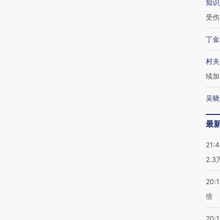
知识
受伤
丁金
村夫
续加
吴晓
最
21:
2.
20:
倍
20:1