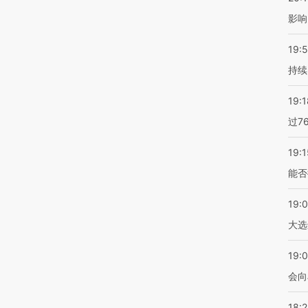
影响
19:5
持续
19:1
过7
19:1
能否
19:
大选
19:0
会向
18: