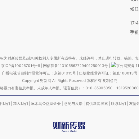
候任
17:
手祖
权为财新传媒及/或相关权利人专属所有或持有。未经许可，禁止进行转载、摘编、
京ICP备10026701号-8
|
网信算备110105862729401250013号
|
京公网安备 11
广播电视节目制作经营许可证：京第01015号
|
出版物经营许可证：第直100013号
Copyright 财新网 All Rights Reserved 版权所有 复制必究
害信息举报、未成年人举报、谣言信息）：010-85905050 13195200605 举报邮
于我们
|
加入我们
|
啄木鸟公益基金会
|
意见与反馈
|
提供新闻线索
|
联系我们
|
友情