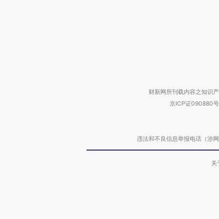
财新网所刊载内容之知识产
京ICP证090880号
违法和不良信息举报电话（涉网络暴力有
关