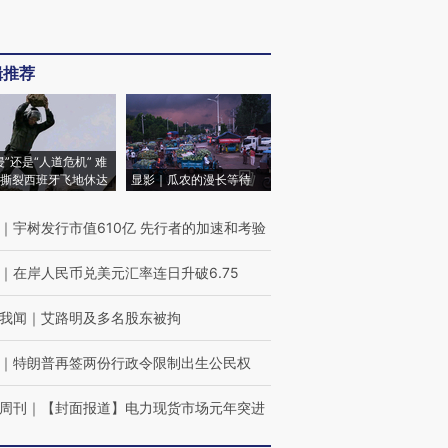
辑推荐
侵”还是“人道危机” 难
撕裂西班牙飞地休达
显影｜瓜农的漫长等待
｜
宇树发行市值610亿 先行者的加速和考验
｜
在岸人民币兑美元汇率连日升破6.75
我闻
｜
艾路明及多名股东被拘
｜
特朗普再签两份行政令限制出生公民权
周刊
｜
【封面报道】电力现货市场元年突进