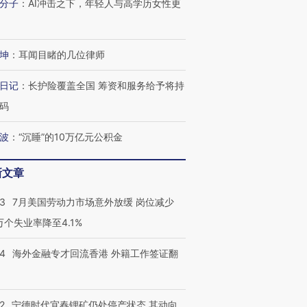
分子
：
AI冲击之下，年轻人与高学历女性更
坤
：
耳闻目睹的几位律师
日记
：
长护险覆盖全国 筹资和服务给予将持
码
波
：
“沉睡”的10万亿元公积金
新文章
43
7月美国劳动力市场意外放缓 岗位减少
3万个失业率降至4.1%
14
海外金融专才回流香港 外籍工作签证翻
2
宁德时代宜春锂矿仍处停产状态 其动向