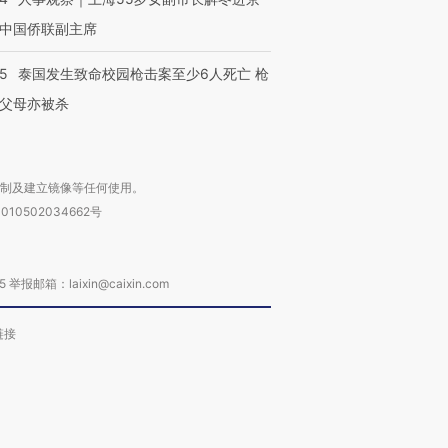
中国侨联副主席
45
泰国发生致命校园枪击案至少6人死亡 枪
父母亦被杀
复制及建立镜像等任何使用。
010502034662号
箱：laixin@caixin.com
链接