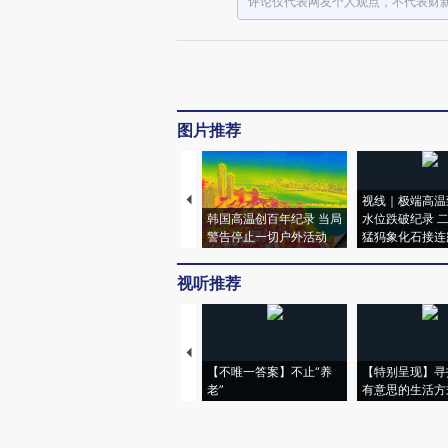
评论仅代表网友个人观点，不代表财
图片推荐
视线｜极端高温
韩国高温创百年纪录 当局
水位跌破纪录 
警告停止一切户外活动
猛犸象化石接连
视听推荐
【不唯一答案】不止“养
【特别呈现】寻
老”
有意思的生活方