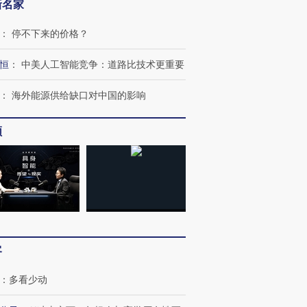
新名家
：
停不下来的价格？
恒
：
中美人工智能竞争：道路比技术更重要
：
海外能源供给缺口对中国的影响
频
跨国走私7万
视线｜被称为“蟑螂”的印
视线｜“入侵”还是“人道危
检体内含3种
度Z世代 用街头抗争将教
机”？难民潮撕裂西班牙
秘鲁纳斯
育部长拱下台
飞地休达
13人遇难
进第四届链博
【商旅对话】华住集团
客
技“链”接产
【特别呈现】寻找100种
CFO：不靠规模取胜，华
【特别呈
有意思的生活方式·第三对
住三大增长引擎是什么？
有意思的
：
多看少动