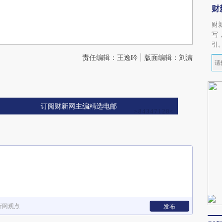
财
财
写
引
责任编辑：王逸吟 | 版面编辑：刘潇
订阅财新网主编精选电邮
新网观点
发布