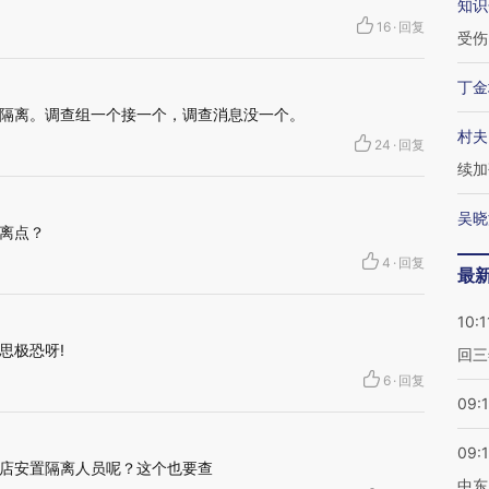
知识
16
·
回复
受伤
丁金
隔离。调查组一个接一个，调查消息没一个。
村夫
24
·
回复
续加
吴晓
离点？
4
·
回复
最
10:1
思极恐呀!
回三
6
·
回复
09:
09:
店安置隔离人员呢？这个也要查
中东