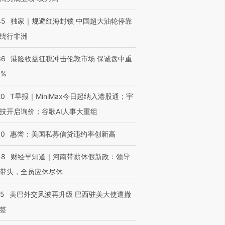
45
独家｜规避红海封锁 中国超大油轮停靠
绕行非洲
36
港险收益征税冲击伦敦市场 保诚盘中重
跨国走私7万
3%
视线｜HY
检体内含3种
泽连斯基密集出访美英 索
秘鲁纳斯卡观光飞机坠毁
术：是什
要防空导弹“救急”
13人遇难
心“花钱找
20
T早报｜MiniMax今日起纳入港股通；宇
技开启询价；谷歌AI人事大重组
30
惠誉：美国私募信贷违约率创新高
进第四届链博
【商旅对话】华住集团
48
财经早知道｜河南带薪休假新政：领导
技“链”接产
【特别呈现】寻找100种
CFO：不靠规模取胜，华
【特别呈
有意思的生活方式·第三对
住三大增长引擎是什么？
有意思的
带头，全员应休尽休
05
美巴外交风波再升级 巴西驻美大使遭撤
签