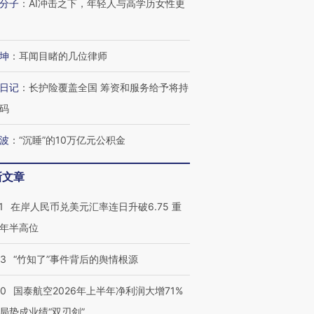
分子
：
AI冲击之下，年轻人与高学历女性更
坤
：
耳闻目睹的几位律师
日记
：
长护险覆盖全国 筹资和服务给予将持
码
波
：
“沉睡”的10万亿元公积金
新文章
1
在岸人民币兑美元汇率连日升破6.75 重
年半高位
13
“竹知了”事件背后的舆情根源
10
国泰航空2026年上半年净利润大增71%
局势成业绩“双刃剑”