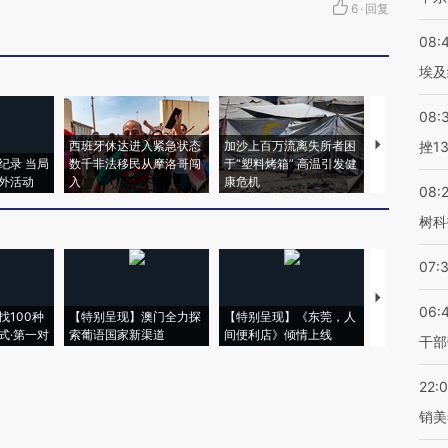
6
·
回复
08:
埃及
08:
西班牙休达进入紧急状态
加沙上百万流离失所者困
马航飞行员
挫1
纪录 当局
数千非法移民从摩洛哥闯
于“塑料烤箱” 高温引发健
粒摇头丸 尿
外活动
入
康危机
毒品
08:
树科
07:
【推广】走
06:
找100种
【特别呈现】澳门全力探
【特别呈现】《东莞，人
会，让数智科
式·第一对
索葡语国家新渠道
间便利店》倾情上线
业
干部
22:
销美