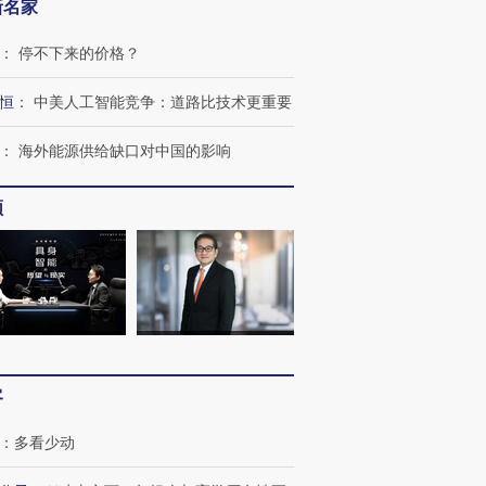
新名家
：
停不下来的价格？
恒
：
中美人工智能竞争：道路比技术更重要
：
海外能源供给缺口对中国的影响
频
客
：
多看少动