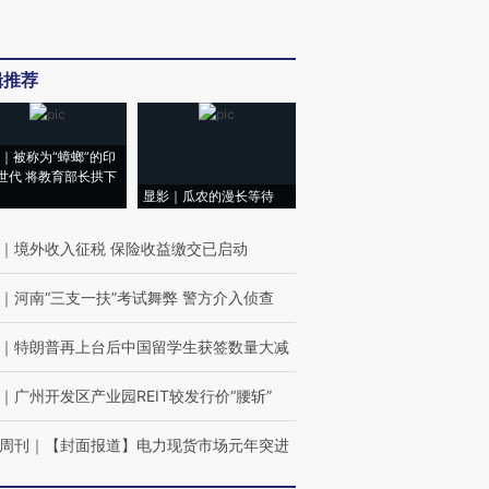
辑推荐
｜被称为“蟑螂”的印
世代 将教育部长拱下
显影｜瓜农的漫长等待
｜
境外收入征税 保险收益缴交已启动
｜
河南“三支一扶”考试舞弊 警方介入侦查
｜
特朗普再上台后中国留学生获签数量大减
｜
广州开发区产业园REIT较发行价“腰斩”
周刊
｜
【封面报道】电力现货市场元年突进