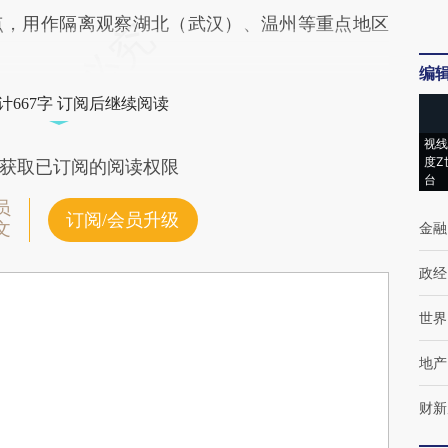
点，用作隔离观察湖北（武汉）、温州等重点地区
编
计667字 订阅后继续阅读
视线
度Z
获取已订阅的阅读权限
台
员
订阅/会员升级
文
金融
政经
世界
地产
财新