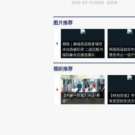
2020-03-12 05:04 · 北京市
图片推荐
视线｜极端高温致多瑙河
水位跌破纪录 二战沉船与
韩国高温创百年
猛犸象化石接连露出
警告停止一切户
视听推荐
【不唯一答案】不止“养
【特别呈现】寻
老”
有意思的生活方