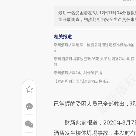
最后一名受困者在3月12日11时04分
组开展调查，初步判断为安全生产责任事
相关报道
泉州酒店坍塌追踪：检测公司用过期标准做结构鉴
定
泉州酒店坍塌事故已致26死 男子被困近70小时获
救
泉州酒店坍塌24小时快速扫描
【财新周刊】国风|泉州酒店惊魂记
已掌握的受困人员已全部救出，现
财新此前报道，2020年3月7日
酒店发生楼体坍塌事故，事发时有