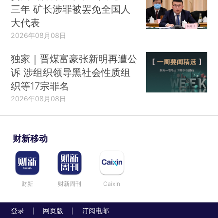
三年 矿长涉罪被罢免全国人
大代表
2026年08月08日
独家｜晋煤富豪张新明再遭公
诉 涉组织领导黑社会性质组
织等17宗罪名
2026年08月08日
财新移动
财新
财新周刊
Caixin
登录
网页版
订阅电邮
|
|