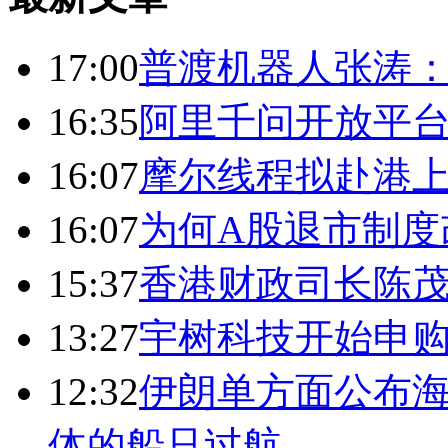
17:00
普渡机器人张涛
16:35
阿里千问开放平台
16:07
摩尔线程拟赴港上
16:07
为何A股退市制度
15:37
香港财政司长陈
13:27
宇树科技开始申购
12:32
伊朗单方面公布海
体的船只过航