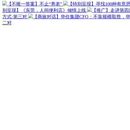
【不唯一答案】不止“养老”
【特别呈现】寻找100种有意
别呈现】《东莞，人间便利店》倾情上线
【推广】走进第四
方式·第三对
【商旅对话】华住集团CFO：不靠规模取胜，
二对