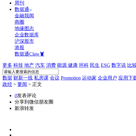
周刊
数据通
金融我闻
商圈
地缘图志
企业数据库
沪深股市
港股
数据通Claw🦞
更多
科技
地产
汽车
消费
能源
健康
环科
民生
ESG
数字说
比
数据
财新一线
私房课
会议
Promotion
运动家
企业用户
应用下
政经
>
要闻
>
正文
0
发表评论
分享到微信朋友圈
新浪转发