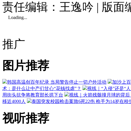
责任编辑：王逸吟 | 版
Loading...
推广
图片推荐
韩国高温创百年纪录 当局警告停止一切户外活动
加沙上百
术：是什么让中产们甘心“花钱找虐”？
视线｜“入侵”还是“
用街头抗争将教育部长拱下台
视线｜火箭残骸撞月球的背后：
移近4000人
泰国突发校园枪击案致6死22伤 枪手为14岁在校
视听推荐