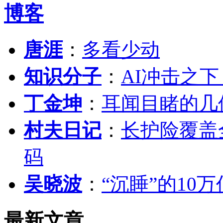
博客
唐涯
：
多看少动
知识分子
：
AI冲击之
丁金坤
：
耳闻目睹的几
村夫日记
：
长护险覆盖
码
吴晓波
：
“沉睡”的10
最新文章