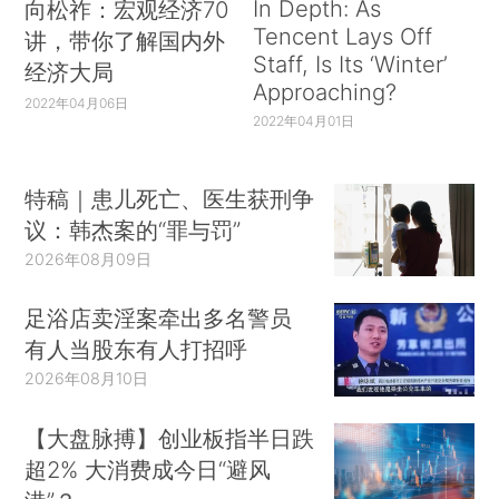
In Depth: As
向松祚：宏观经济70
Tencent Lays Off
讲，带你了解国内外
Staff, Is Its ‘Winter’
经济大局
Approaching?
2022年04月06日
2022年04月01日
特稿｜患儿死亡、医生获刑争
议：韩杰案的“罪与罚”
2026年08月09日
足浴店卖淫案牵出多名警员
有人当股东有人打招呼
2026年08月10日
【大盘脉搏】创业板指半日跌
超2% 大消费成今日“避风