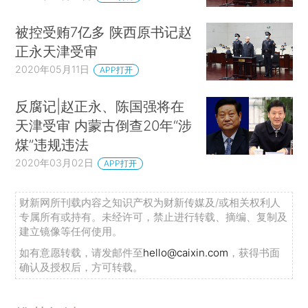
被控受贿7亿多 陕西原书记赵
正永天津受审
2020年05月11日
APP打开
反腐记|赵正永、陈国强将在
天津受审 内蒙古倒查20年“涉
煤”违规违法
2020年03月02日
APP打开
财新网所刊载内容之知识产权为财新传媒及/或相关权利人
专属所有或持有。未经许可，禁止进行转载、摘编、复制及
建立镜像等任何使用。
如有意愿转载，请发邮件至
hello@caixin.com
，获得书面
确认及授权后，方可转载。