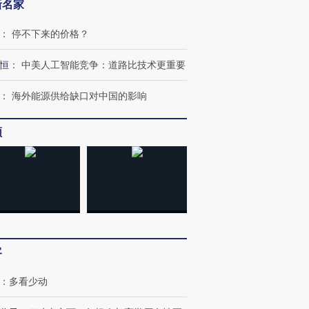
新名家
：
停不下来的价格？
恒
：
中美人工智能竞争：道路比技术更重要
：
海外能源供给缺口对中国的影响
频
客
：
多看少动