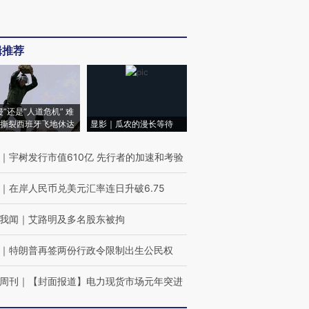
辑推荐
侵”还是“人道危机” 难
撕裂西班牙飞地休达
显影｜瓜农的漫长等待
｜
宇树发行市值610亿 先行者的加速和考验
｜
在岸人民币兑美元汇率连日升破6.75
我闻
｜
艾路明及多名股东被拘
｜
特朗普再签两份行政令限制出生公民权
周刊
｜
【封面报道】电力现货市场元年突进