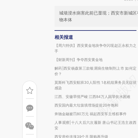
城墙浸水病害此前已显现；西安市新城区
物本体
相关报道
【周六特供】西安黄金地块争夺闪现赵正永权力之
手
【财新周刊】争夺西安黄金地
解药|西安杨森第三款银屑病生物制剂上市 如何定
价？
莫斯科飞西安航班30人阳性 1名机组乘务员无症状
感染
江西、安徽旱情严峻 江西84万人因旱饮水困难
西安国内最大垃圾填埋场提前20年饱和
奔驰金融被罚80万元 祸起西安车主维权事件
人事观察|十八大后六次履新 唐山书记王浩主政西
安
西安房价连涨39个月 限购再升级