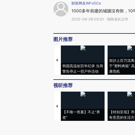
财新网友WFvDCo
1000多年前建的城牆沒有倒，1
2020-08-08 09:20 · 湖南省长沙市
图片推荐
加沙上百万流离
韩国高温创百年纪录 当局
于“塑料烤箱” 
警告停止一切户外活动
康危机
视听推荐
【不唯一答案】不止“养
【特别呈现】寻
老”
有意思的生活方