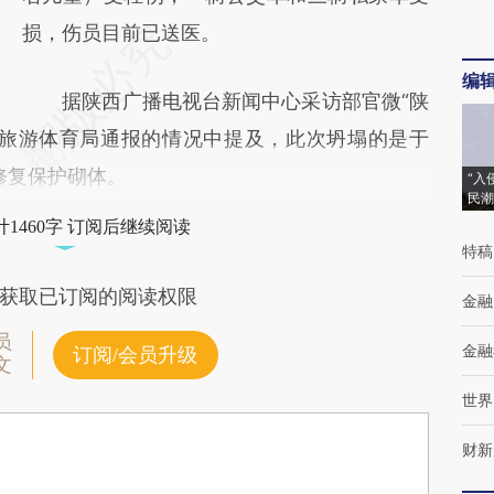
损，伤员目前已送医。
编
据陕西广播电视台新闻中心采访部官微“陕
化旅游体育局通报的情况中提及，此次坍塌的是于
修复保护砌体。
“入
民潮
1460字 订阅后继续阅读
特稿
获取已订阅的阅读权限
金融
员
金融
订阅/会员升级
文
世界
财新