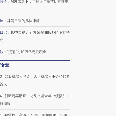
分子
：
AI冲击之下，年轻人与高学历女性更
坤
：
耳闻目睹的几位律师
日记
：
长护险覆盖全国 筹资和服务给予将持
码
波
：
“沉睡”的10万亿元公积金
”还是“人道危
湖北宜昌局部短时降雨
哈尔滨遭遇短时极端强降
撕裂西班牙
128毫米 紧急转移近
雨 3小时累计雨量超80毫
秘鲁纳斯
4000人
米
13人遇难
新文章
00
普渡机器人张涛：人形机器人不会替代专
器人
进第四届链博
【商旅对话】华住集团
4
创新药再活跃，龙头上调全年业绩指引｜
技“链”接产
【特别呈现】寻找100种
CFO：不靠规模取胜，华
【特别呈
有意思的生活方式·第三对
住三大增长引擎是什么？
有意思的
股周报
1
被爆炒、高溢价 QDII、国投白银LOF明