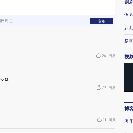
财
伍戈
新网观点
发布
罗志
易峘
20
·
回复
视
▽✪)
27
·
回复
博
11
·
回复
唐涯