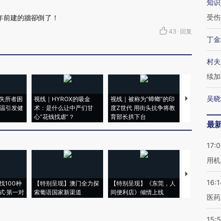
知识
受伤
0年前建的牆卻倒了！
43
·
回复
丁金
村夫
续加
吴晓
失所者困
视线｜HYROX的吸金
视线｜被称为“蟑螂”的印
视线｜“入侵
高温引发健
术：是什么让中产们甘
度Z世代 用街头抗争将教
机”？难民潮
心“花钱找虐”？
育部长拱下台
飞地休达
最
17:
用机
【推广】走
16:1
找100种
【特别呈现】澳门全力探
【特别呈现】《东莞，人
会，让数智科
式·第一对
索葡语国家新渠道
间便利店》倾情上线
业
医药
15:5