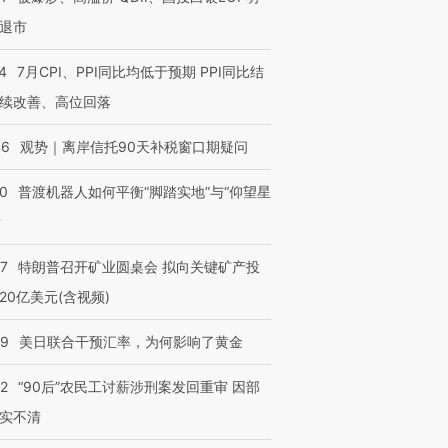
退市
4
7月CPI、PPI同比均低于预期 PPI同比结
续改善、高位回落
46
观势｜离岸信托90天补税窗口期疑问
00
普渡机器人如何平衡“脚踏实地”与“仰望星
？
57
特朗普召开矿业圆桌会 拟向关键矿产投
20亿美元(含视频)
09
美日联合干预汇率，为何影响了黄金
32
“90后”农民工讨薪涉刑案发回重审 因部
实不清