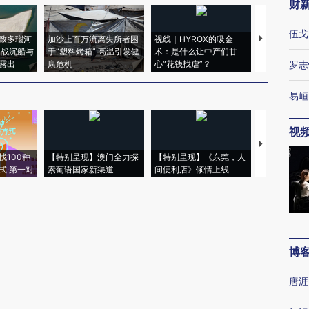
财
伍戈
致多瑙河
加沙上百万流离失所者困
视线｜HYROX的吸金
马航飞行员
二战沉船与
于“塑料烤箱” 高温引发健
术：是什么让中产们甘
粒摇头丸 尿
露出
康危机
心“花钱找虐”？
毒品
罗志
易峘
视
【推广】走
找100种
【特别呈现】澳门全力探
【特别呈现】《东莞，人
会，让数智科
式·第一对
索葡语国家新渠道
间便利店》倾情上线
业
博
唐涯