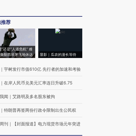
辑推荐
侵”还是“人道危机” 难
撕裂西班牙飞地休达
显影｜瓜农的漫长等待
｜
宇树发行市值610亿 先行者的加速和考验
｜
在岸人民币兑美元汇率连日升破6.75
我闻
｜
艾路明及多名股东被拘
｜
特朗普再签两份行政令限制出生公民权
周刊
｜
【封面报道】电力现货市场元年突进