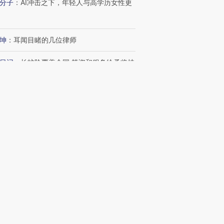
分子
：
AI冲击之下，年轻人与高学历女性更
坤
：
耳闻目睹的几位律师
日记
：
长护险覆盖全国 筹资和服务给予将持
码
波
：
“沉睡”的10万亿元公积金
新文章
2
非京籍五环内购房社保降至一年 北京市公
最高可贷340万元
7
寒武纪上半年净利润同比翻倍 营收增速
放缓
53
对话｜邱仁宗：临床研究参与者的安全永