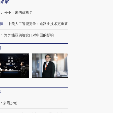
新名家
：
停不下来的价格？
跨国走私7万
视线｜被称为“蟑螂”的印
视线｜“入侵”还是“人道危
检体内含3种
度Z世代 用街头抗争将教
机”？难民潮撕裂西班牙
秘鲁纳斯
恒
：
中美人工智能竞争：道路比技术更重要
育部长拱下台
飞地休达
13人遇难
：
海外能源供给缺口对中国的影响
频
进第四届链博
【商旅对话】华住集团
技“链”接产
【特别呈现】寻找100种
CFO：不靠规模取胜，华
【特别呈
有意思的生活方式·第三对
住三大增长引擎是什么？
有意思的
客
：
多看少动