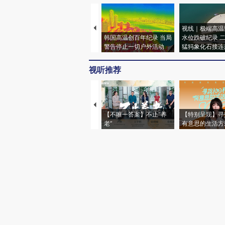
视线｜极端高温
韩国高温创百年纪录 当局
水位跌破纪录 
警告停止一切户外活动
猛犸象化石接连
视听推荐
【不唯一答案】不止“养
【特别呈现】寻
老”
有意思的生活方