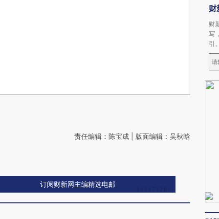
财
财
写
引
责任编辑：陈宝成 | 版面编辑：吴秋晗
订阅财新网主编精选电邮