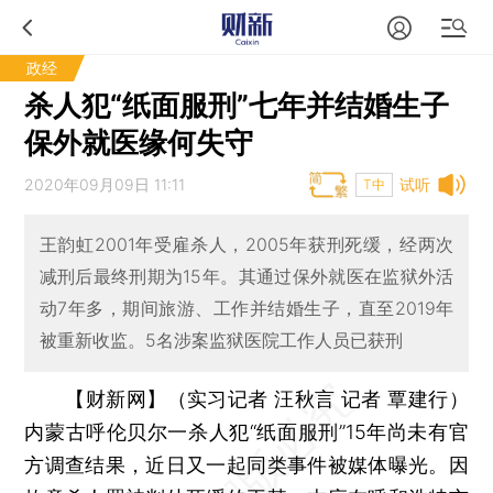
政经
杀人犯“纸面服刑”七年并结婚生子
保外就医缘何失守
2020年09月09日 11:11
试听
T中
王韵虹2001年受雇杀人，2005年获刑死缓，经两次
减刑后最终刑期为15年。其通过保外就医在监狱外活
动7年多，期间旅游、工作并结婚生子，直至2019年
被重新收监。5名涉案监狱医院工作人员已获刑
【财新网】（实习记者 汪秋言 记者 覃建行）
内蒙古呼伦贝尔一杀人犯“纸面服刑”15年尚未有官
方调查结果，近日又一起同类事件被媒体曝光。因