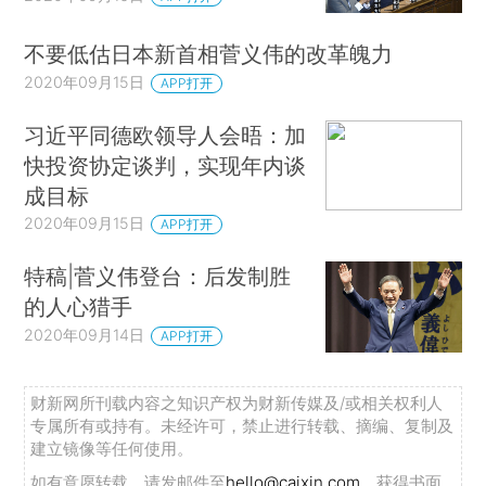
不要低估日本新首相菅义伟的改革魄力
2020年09月15日
APP打开
习近平同德欧领导人会晤：加
快投资协定谈判，实现年内谈
成目标
2020年09月15日
APP打开
特稿|菅义伟登台：后发制胜
的人心猎手
2020年09月14日
APP打开
财新网所刊载内容之知识产权为财新传媒及/或相关权利人
专属所有或持有。未经许可，禁止进行转载、摘编、复制及
建立镜像等任何使用。
如有意愿转载，请发邮件至
hello@caixin.com
，获得书面