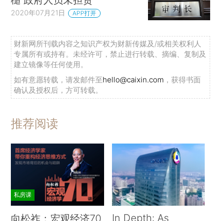
2020年07月21日
APP打开
财新网所刊载内容之知识产权为财新传媒及/或相关权利人
专属所有或持有。未经许可，禁止进行转载、摘编、复制及
建立镜像等任何使用。
如有意愿转载，请发邮件至
hello@caixin.com
，获得书面
确认及授权后，方可转载。
推荐阅读
私房课
In Depth: As
向松祚：宏观经济70