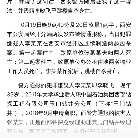
片，并说了这句话。西安警方随后证实了这一说
法，并透露李晓飞已跳楼自杀身亡。
10月19日晚9点40分及20日凌晨1点半，西安
市公安局经开分局两次发布警情通报称，当日犯罪
嫌疑人李某某在西安市经开区连续制造两起凶杀
案。第一起案件中，致原单位张某某夫妇两人死
亡；第二起案件中，致原单位办公租住地两名物业
工作人员死亡。李某某作案后，跳楼自杀身亡。
警方通报的犯罪嫌疑人李某某即李晓飞，现年
33岁，2011年大学毕业后入职
中国石油集团西部钻
探工程有限公司
玉门钻井分公司
（下称“玉门钻
井”），2018年9月申请离职。而警方通报的被害人
张某某，正是西部钻探总经理助理兼玉门钻井经理
张玉祥。李晓飞工作期间，曾担任张玉祥秘书。