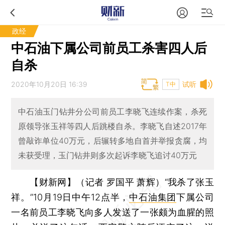
政经
中石油下属公司前员工杀害四人后
自杀
2020年10月20日 16:39
试听
T中
中石油玉门钻井分公司前员工李晓飞连续作案，杀死
原领导张玉祥等四人后跳楼自杀。李晓飞自述2017年
曾敲诈单位40万元，后辗转多地自首并举报贪腐，均
未获受理，玉门钻井则多次起诉李晓飞追讨40万元
【财新网】（记者 罗国平 萧辉）
“我杀了张玉
祥。”10月19日中午12点半，
中石油集团
下属公司
一名前员工李晓飞向多人发送了一张颇为血腥的照