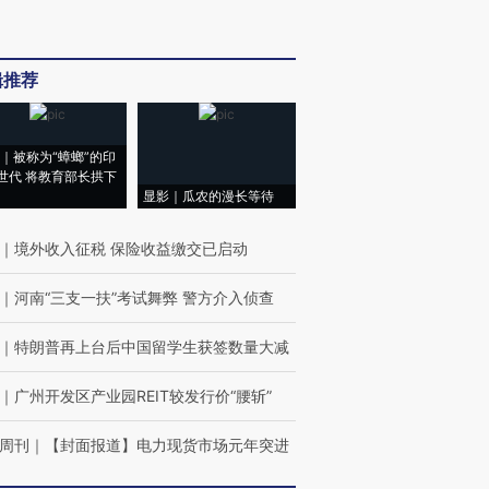
辑推荐
｜被称为“蟑螂”的印
世代 将教育部长拱下
显影｜瓜农的漫长等待
｜
境外收入征税 保险收益缴交已启动
｜
河南“三支一扶”考试舞弊 警方介入侦查
｜
特朗普再上台后中国留学生获签数量大减
｜
广州开发区产业园REIT较发行价“腰斩”
周刊
｜
【封面报道】电力现货市场元年突进