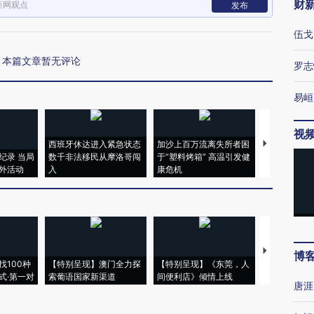
财
新网观点
发布
伍戈
本篇文章暂无评论
罗志
易峘
视
西班牙休达进入紧急状态
加沙上百万流离失所者困
马航飞行员
纪录 当局
数千非法移民从摩洛哥闯
于“塑料烤箱” 高温引发健
粒摇头丸 尿
外活动
入
康危机
毒品
【推广】走
博
找100种
【特别呈现】澳门全力探
【特别呈现】《东莞，人
会，让数智科
式·第一对
索葡语国家新渠道
间便利店》倾情上线
业
唐涯