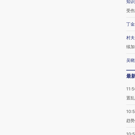
知识
受伤
丁金
村夫
续加
吴晓
最
11:5
置乱
10:
趋势
10: