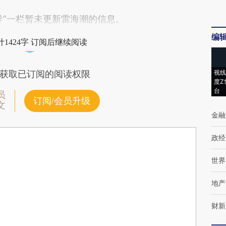
”一栏暂未更新雷海潮的信息。
编
1424字 订阅后继续阅读
视线
获取已订阅的阅读权限
度Z
台
员
订阅/会员升级
文
金融
政经
世界
地产
财新