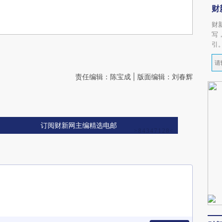
财
财
写
引
责任编辑：陈宝成 | 版面编辑：刘春辉
订阅财新网主编精选电邮