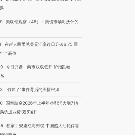
遇
39
美联储观察（46）：美债市场对沃什的
1
在岸人民币兑美元汇率连日升破6.75 重
年半高位
29
今日开盘：两市双双低开 沪指跌幅
6%
13
“竹知了”事件背后的舆情根源
10
国泰航空2026年上半年净利润大增71%
局势成业绩“双刃剑”
45
独家｜规避红海封锁 中国超大油轮停靠
绕行非洲