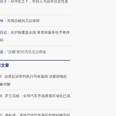
分子
：
AI冲击之下，年轻人与高学历女性更
坤
：
耳闻目睹的几位律师
日记
：
长护险覆盖全国 筹资和服务给予将持
码
波
：
“沉睡”的10万亿元公积金
新文章
6
侦查起诉审判执行均有漏洞 涉案财物处
象何解
58
罗兰贝格：全球汽车市场逐渐区域化已成
50
盛松成：房地产转型发展应把握好楼宇经