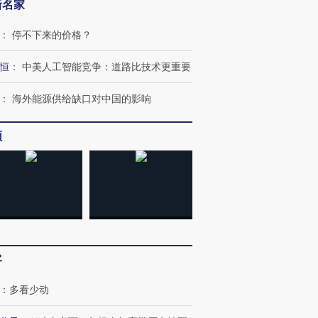
新名家
：
停不下来的价格？
恒
：
中美人工智能竞争：道路比技术更重要
：
海外能源供给缺口对中国的影响
频
跨国走私7万
视线｜HY
检体内含3种
泽连斯基密集出访美英 索
秘鲁纳斯卡观光飞机坠毁
术：是什
要防空导弹“救急”
13人遇难
心“花钱找
进第四届链博
【商旅对话】华住集团
客
技“链”接产
【特别呈现】寻找100种
CFO：不靠规模取胜，华
【特别呈
有意思的生活方式·第三对
住三大增长引擎是什么？
有意思的
：
多看少动