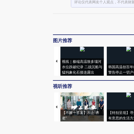
评论仅代表网友个人观点，不代表财
图片推荐
视线｜极端高温致多瑙河
水位跌破纪录 二战沉船与
韩国高温创百年
猛犸象化石接连露出
警告停止一切户
视听推荐
【不唯一答案】不止“养
【特别呈现】寻
老”
有意思的生活方