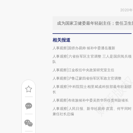
2020年
成为国家卫健委最年轻副主任；曾任卫生
相关报道
人事观察|国侨办易帅 候补中委潘岳履新
人事观察|六省份军区主官调整 三人是国庆阅兵领
队
人事观察|江金权任中央政策研究室主任
人事观察|沪鲁辽蒙四省份军区军政主官调整
人事观察|中科院院士相里斌成科技部最年轻副部
长
人事观察|布依族候补中委吴胜华升任贵州副省长
人事观察|人民日报、新华社易帅 庹震、何平同时
兼任社长总编