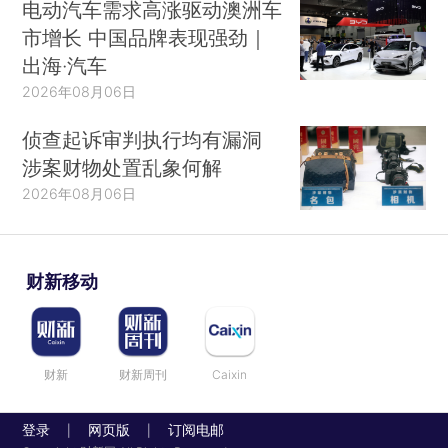
电动汽车需求高涨驱动澳洲车
市增长 中国品牌表现强劲｜
出海·汽车
2026年08月06日
侦查起诉审判执行均有漏洞
涉案财物处置乱象何解
2026年08月06日
财新移动
财新
财新周刊
Caixin
登录
网页版
订阅电邮
|
|