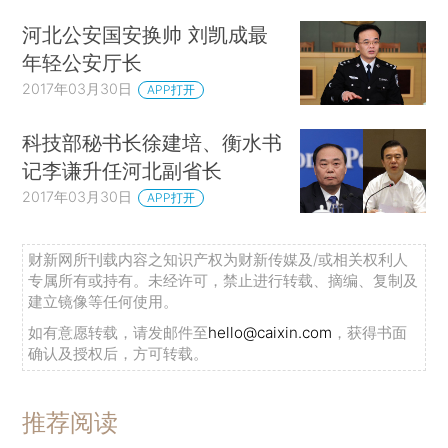
河北公安国安换帅 刘凯成最
年轻公安厅长
2017年03月30日
APP打开
科技部秘书长徐建培、衡水书
记李谦升任河北副省长
2017年03月30日
APP打开
财新网所刊载内容之知识产权为财新传媒及/或相关权利人
专属所有或持有。未经许可，禁止进行转载、摘编、复制及
建立镜像等任何使用。
如有意愿转载，请发邮件至
hello@caixin.com
，获得书面
确认及授权后，方可转载。
推荐阅读