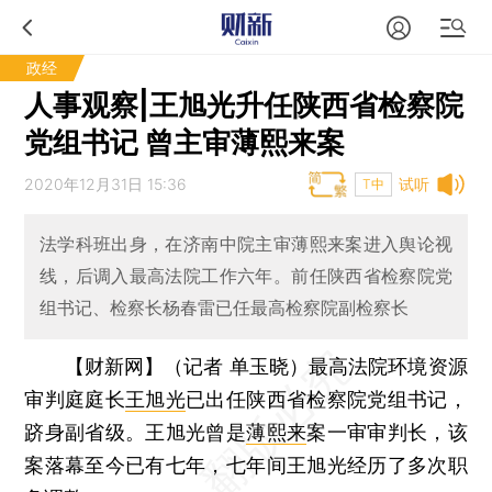
政经
人事观察|王旭光升任陕西省检察院
党组书记 曾主审薄熙来案
2020年12月31日 15:36
试听
T中
法学科班出身，在济南中院主审薄熙来案进入舆论视
线，后调入最高法院工作六年。前任陕西省检察院党
组书记、检察长杨春雷已任最高检察院副检察长
【财新网】（记者 单玉晓）
最高法院环境资源
审判庭庭长
王旭光
已出任陕西省检察院党组书记，
跻身副省级。王旭光曾是
薄熙来
案一审审判长，该
案落幕至今已有七年，七年间王旭光经历了多次职