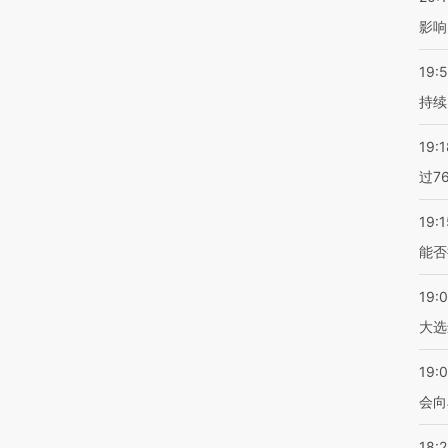
影响
19:5
持续
19:1
过7
19:1
能否
19:
大选
19:0
会向
18: