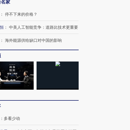
新名家
：
停不下来的价格？
恒
：
中美人工智能竞争：道路比技术更重要
：
海外能源供给缺口对中国的影响
频
客
跨国走私7万
视线｜被称为“蟑螂”的印
视线｜“入侵”还是“人道危
检体内含3种
度Z世代 用街头抗争将教
机”？难民潮撕裂西班牙
秘鲁纳斯
：
多看少动
育部长拱下台
飞地休达
13人遇难