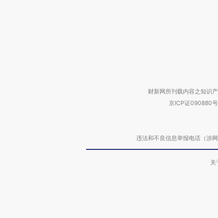
财新网所刊载内容之知识产
京ICP证090880号
违法和不良信息举报电话（涉网络暴力有
关