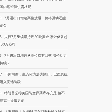
国内锂资源供需格局
1
7月进出口增速高位放缓，价格驱动还能
多久
8
央行7月继续增持近20吨黄金 累计储备超
600万盎司
5
7月进出口增速从高位略有回落 涨价动力
持续？
07
下周前瞻：生态环境法典施行；巴西总统
进入竞选阶段
1
特朗普坚称美国防空弹药库存充足 但不
乌克兰提供更多
24
人事观察｜上海55岁女副市长解冬进京