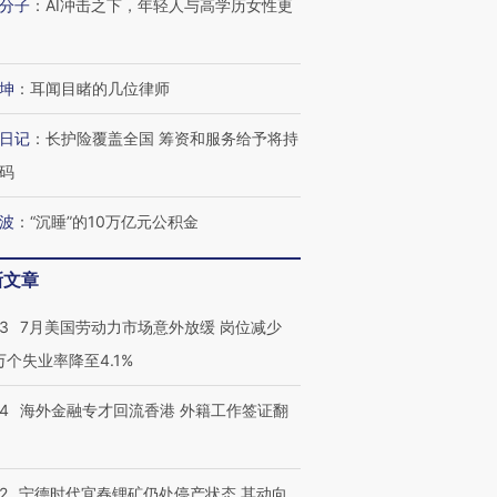
分子
：
AI冲击之下，年轻人与高学历女性更
进第四届链博
【商旅对话】华住集团
坤
：
耳闻目睹的几位律师
技“链”接产
【特别呈现】寻找100种
CFO：不靠规模取胜，华
【特别呈
有意思的生活方式·第三对
住三大增长引擎是什么？
有意思的
日记
：
长护险覆盖全国 筹资和服务给予将持
码
波
：
“沉睡”的10万亿元公积金
新文章
43
7月美国劳动力市场意外放缓 岗位减少
3万个失业率降至4.1%
14
海外金融专才回流香港 外籍工作签证翻
2
宁德时代宜春锂矿仍处停产状态 其动向