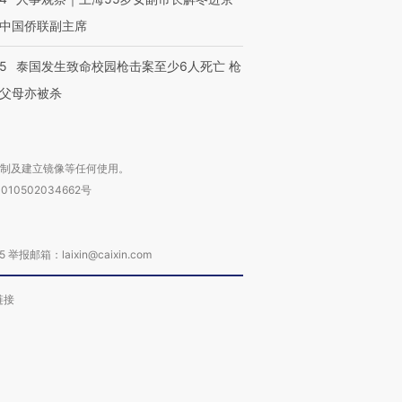
中国侨联副主席
45
泰国发生致命校园枪击案至少6人死亡 枪
父母亦被杀
复制及建立镜像等任何使用。
010502034662号
箱：laixin@caixin.com
链接