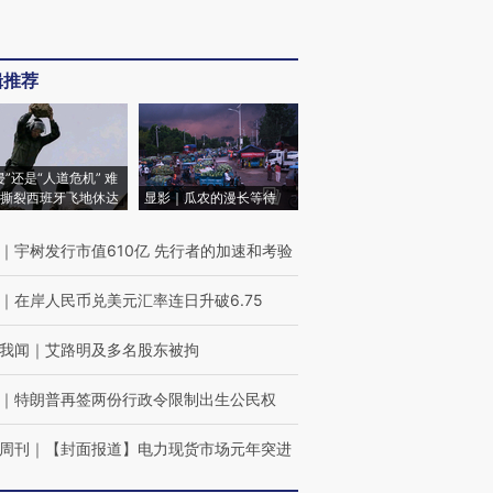
辑推荐
侵”还是“人道危机” 难
撕裂西班牙飞地休达
显影｜瓜农的漫长等待
｜
宇树发行市值610亿 先行者的加速和考验
｜
在岸人民币兑美元汇率连日升破6.75
我闻
｜
艾路明及多名股东被拘
｜
特朗普再签两份行政令限制出生公民权
周刊
｜
【封面报道】电力现货市场元年突进