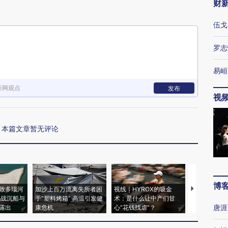
财
伍戈
罗志
易峘
新网观点
发布
视
本篇文章暂无评论
博
致多瑙河
加沙上百万流离失所者困
视线｜HYROX的吸金
马航飞行员
二战沉船与
于“塑料烤箱” 高温引发健
术：是什么让中产们甘
粒摇头丸 尿
唐涯
露出
康危机
心“花钱找虐”？
毒品