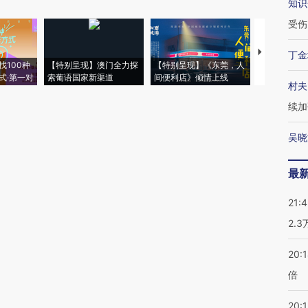
知识
受伤
【推广】走
丁金
找100种
【特别呈现】澳门全力探
【特别呈现】《东莞，人
会，让数智科
式·第一对
索葡语国家新渠道
间便利店》倾情上线
业
村夫
续加
吴晓
最
21:
2.
20:
倍
20:1