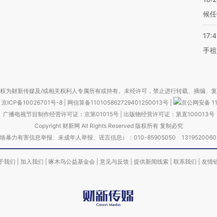
候任
17:
手祖
权为财新传媒及/或相关权利人专属所有或持有。未经许可，禁止进行转载、摘编、
京ICP备10026701号-8
|
网信算备110105862729401250013号
|
京公网安备 11
广播电视节目制作经营许可证：京第01015号
|
出版物经营许可证：第直100013号
Copyright 财新网 All Rights Reserved 版权所有 复制必究
害信息举报、未成年人举报、谣言信息）：010-85905050 13195200605 举报邮
于我们
|
加入我们
|
啄木鸟公益基金会
|
意见与反馈
|
提供新闻线索
|
联系我们
|
友情