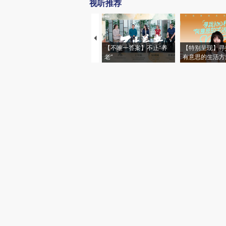
视听推荐
【不唯一答案】不止“养
【特别呈现】寻
老”
有意思的生活方