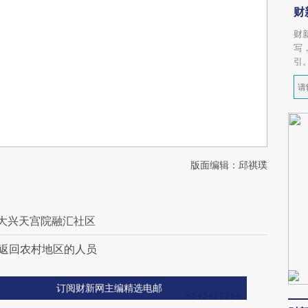
财
财
写
引
版面编辑：邱祺璞
在大兴天宫院融汇社区
地返回农村地区的人员
订阅财新网主编精选电邮