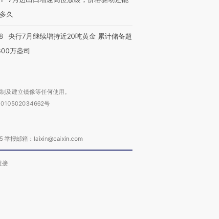
多久
8
央行7月继续增持近20吨黄金 累计储备超
600万盎司
复制及建立镜像等任何使用。
010502034662号
箱：laixin@caixin.com
链接