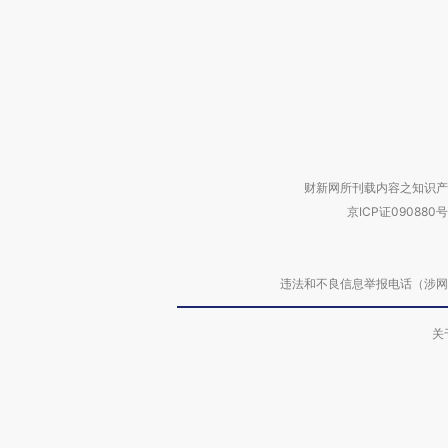
财新网所刊载内容之知识产
京ICP证090880号
违法和不良信息举报电话（涉网络暴力有
关