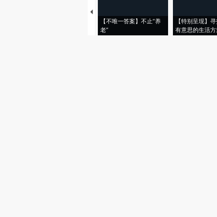
【不唯一答案】不止“养
【特别呈现】寻
老”
有意思的生活方