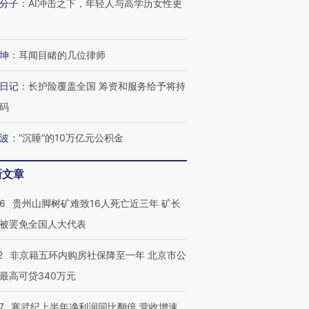
分子
：
AI冲击之下，年轻人与高学历女性更
进第四届链博
【商旅对话】华住集团
技“链”接产
【特别呈现】寻找100种
CFO：不靠规模取胜，华
【特别呈
有意思的生活方式·第三对
住三大增长引擎是什么？
有意思的
坤
：
耳闻目睹的几位律师
日记
：
长护险覆盖全国 筹资和服务给予将持
码
波
：
“沉睡”的10万亿元公积金
新文章
36
贵州山脚树矿难致16人死亡近三年 矿长
被罢免全国人大代表
2
非京籍五环内购房社保降至一年 北京市公
最高可贷340万元
7
寒武纪上半年净利润同比翻倍 营收增速