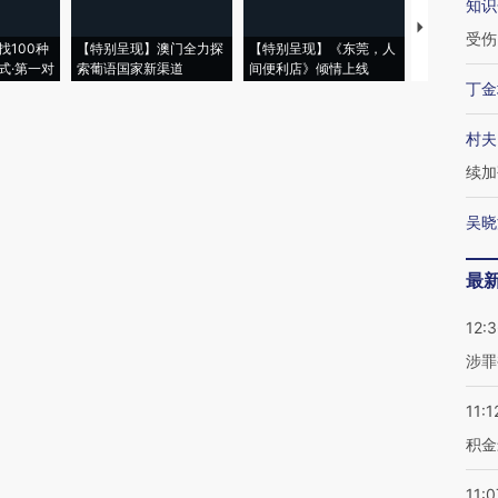
知识
【推广】走
受伤
找100种
【特别呈现】澳门全力探
【特别呈现】《东莞，人
会，让数智科
式·第一对
索葡语国家新渠道
间便利店》倾情上线
业
丁金
村夫
续加
吴晓
最
12:
涉罪
11:1
积金
11:0