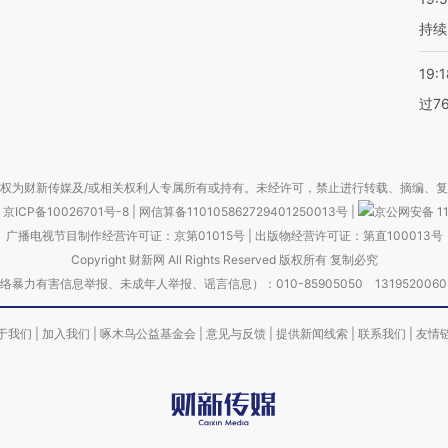
持续
19:1
过7
权为财新传媒及/或相关权利人专属所有或持有。未经许可，禁止进行转载、摘编、
京ICP备10026701号-8
|
网信算备110105862729401250013号
|
京公网安备 11
广播电视节目制作经营许可证：京第01015号
|
出版物经营许可证：第直100013号
Copyright 财新网 All Rights Reserved 版权所有 复制必究
害信息举报、未成年人举报、谣言信息）：010-85905050 13195200605 举报邮
于我们
|
加入我们
|
啄木鸟公益基金会
|
意见与反馈
|
提供新闻线索
|
联系我们
|
友情