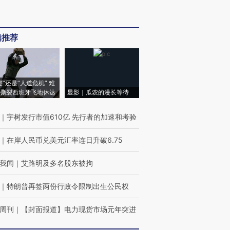
辑推荐
侵”还是“人道危机” 难
撕裂西班牙飞地休达
显影｜瓜农的漫长等待
｜
宇树发行市值610亿 先行者的加速和考验
｜
在岸人民币兑美元汇率连日升破6.75
我闻
｜
艾路明及多名股东被拘
｜
特朗普再签两份行政令限制出生公民权
周刊
｜
【封面报道】电力现货市场元年突进