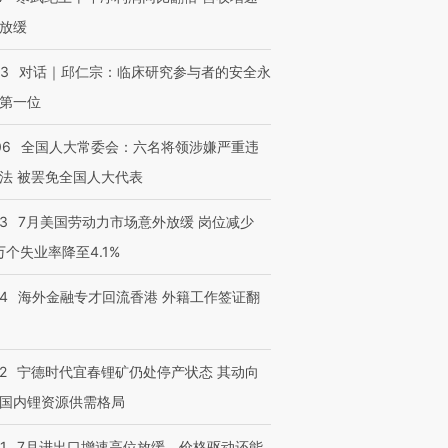
放缓
53
对话｜邱仁宗：临床研究参与者的安全永
第一位
06
全国人大常委会：六名将领涉嫌严重违
法 被罢免全国人大代表
43
7月美国劳动力市场意外放缓 岗位减少
3万个失业率降至4.1%
14
海外金融专才回流香港 外籍工作签证翻
2
宁德时代宜春锂矿仍处停产状态 其动向
国内锂资源供需格局
1
7月进出口增速高位放缓，价格驱动还能