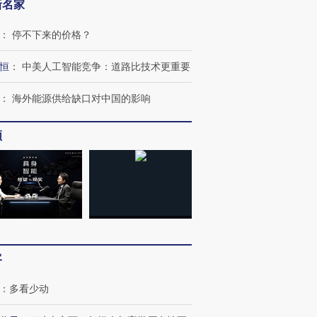
新名家
：
停不下来的价格？
恒
：
中美人工智能竞争：道路比技术更重要
：
海外能源供给缺口对中国的影响
频
跨国走私7万
视线｜被称为“蟑螂”的印
视线｜“入侵”还是“人道危
检体内含3种
度Z世代 用街头抗争将教
机”？难民潮撕裂西班牙
秘鲁纳斯
育部长拱下台
飞地休达
13人遇难
客
：
多看少动