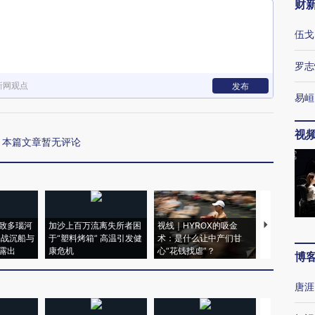
财
伍戈
罗志
新网观点
发布
易峘
视
本篇文章暂无评论
致多瑙河
加沙上百万流离失所者困
视线｜HYROX的吸金
马航飞行员
二战沉船与
于“塑料烤箱” 高温引发健
术：是什么让中产们甘
粒摇头丸 尿
露出
康危机
心“花钱找虐”？
毒品
博
唐涯