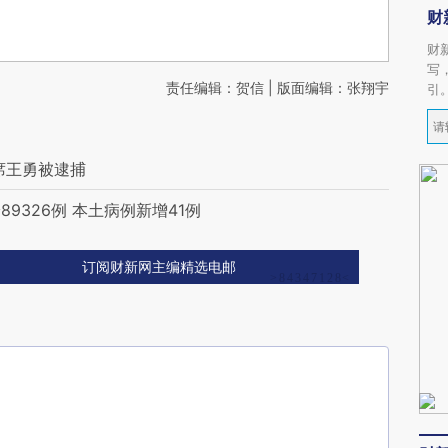
财
财
写
责任编辑：贺信 | 版面编辑：张翔宇
引
席王勇被逮捕
9326例 本土病例新增41例
订阅财新网主编精选电邮