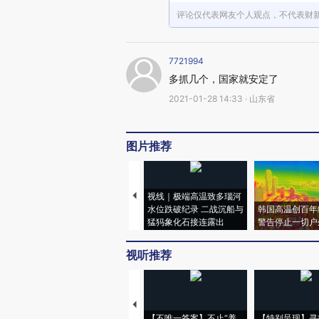
评论仅代表网友个人观点，不代表财
7721994
多抓几个，国家就安定了
2021-01-28 14:33 · 山东省
图片推荐
视线｜极端高温致多瑙河
水位跌破纪录 二战沉船与
韩国高温创百年
猛犸象化石接连露出
警告停止一切户
视听推荐
【不唯一答案】不止“养
【特别呈现】寻