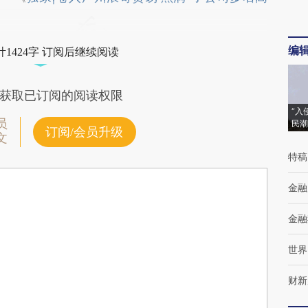
编
1424字 订阅后继续阅读
获取已订阅的阅读权限
“入
员
民潮
订阅/会员升级
文
特稿
金融
金融
世界
财新