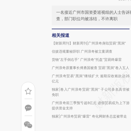
一名接近广州市国资委巡视组的人士告诉
查，部门职位均被冻结，不许离职
相关报道
【财新周刊】财新周刊|广州浪奇身陷贸易“黑洞”
信披违规董秘辞职 广州浪奇被立案调查
货物“左手倒右手” 广州浪奇“托盘”贸易终爆雷
广州浪奇原董事长傅勇国被查 贸易“黑洞”卷入五人
广州浪奇贸易“黑洞”继续扩大 逾期应收账款达26
亿元
独家|卷入广州浪奇贸易“黑洞” 子公司多名高管被
免职
广州浪奇前三季预亏超8亿元 虚假贸易或为上下游
提供资金支持
独家|广州浪奇贸易“爆雷” 奇化网财务总监被带走