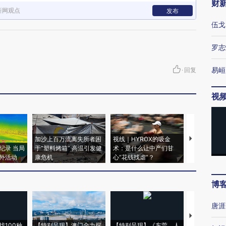
财
新网观点
发布
伍戈
罗志
易峘
·
回复
视
加沙上百万流离失所者困
视线｜HYROX的吸金
马航飞行员
纪录 当局
于“塑料烤箱” 高温引发健
术：是什么让中产们甘
粒摇头丸 尿
外活动
康危机
心“花钱找虐”？
毒品
博
唐涯
【推广】走
找100种
【特别呈现】澳门全力探
【特别呈现】《东莞，人
会，让数智科