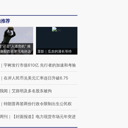
辑推荐
侵”还是“人道危机” 难
撕裂西班牙飞地休达
显影｜瓜农的漫长等待
｜
宇树发行市值610亿 先行者的加速和考验
｜
在岸人民币兑美元汇率连日升破6.75
我闻
｜
艾路明及多名股东被拘
｜
特朗普再签两份行政令限制出生公民权
周刊
｜
【封面报道】电力现货市场元年突进