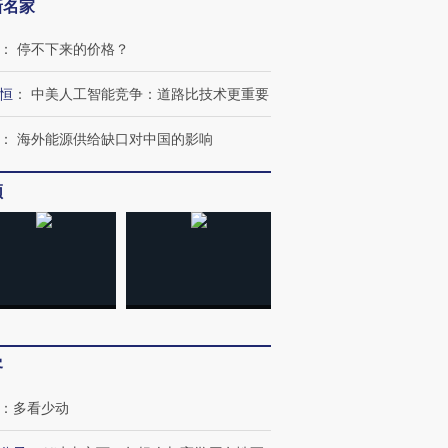
新名家
：
停不下来的价格？
恒
：
中美人工智能竞争：道路比技术更重要
：
海外能源供给缺口对中国的影响
频
跨国走私7万
视线｜被称为“蟑螂”的印
视线｜“入侵”还是“人道危
检体内含3种
度Z世代 用街头抗争将教
机”？难民潮撕裂西班牙
秘鲁纳斯
育部长拱下台
飞地休达
13人遇难
客
：
多看少动
进第四届链博
【商旅对话】华住集团
技“链”接产
【特别呈现】寻找100种
CFO：不靠规模取胜，华
【特别呈