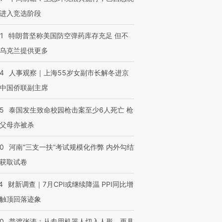
进入竞选阶段
1
特朗普坚称美国防空弹药库存充足 但不
乌克兰提供更多
24
人事观察｜上海55岁女副市长解冬进京
中国侨联副主席
45
泰国发生致命校园枪击案至少6人死亡 枪
父母亦被杀
40
河南“三支一扶”考试规模化作弊 内外勾结
获取试卷
4
财新调查｜7月CPI或继续降温 PPI同比增
触顶回落迹象
00
普渡张涛：从专用机器人切入人形，更具