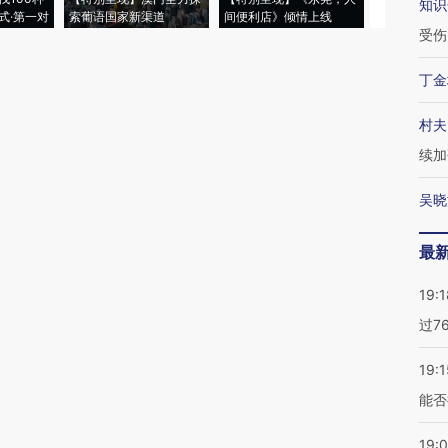
知识
式·第一对
索葡语国家新渠道
间便利店》倾情上线
业
受伤
丁金
村夫
续加
吴晓
最
19:1
过7
19:1
能否
19: