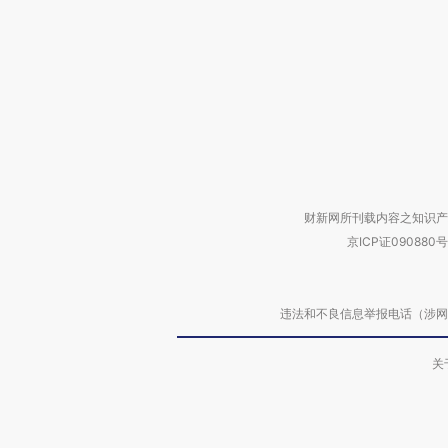
财新网所刊载内容之知识产
京ICP证090880号
违法和不良信息举报电话（涉网络暴力有
关