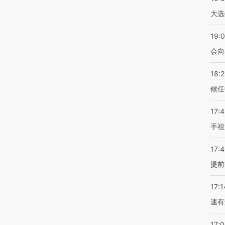
大选
19:0
会向
18:
候任
17:
手祖
17:
提前
17:1
速有
17: