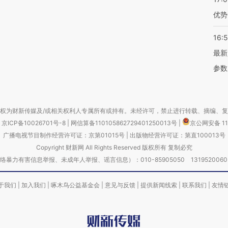
优势
16:
最新
参数
权为财新传媒及/或相关权利人专属所有或持有。未经许可，禁止进行转载、摘编、
京ICP备10026701号-8
|
网信算备110105862729401250013号
|
京公网安备 11
广播电视节目制作经营许可证：京第01015号
|
出版物经营许可证：第直100013号
Copyright 财新网 All Rights Reserved 版权所有 复制必究
害信息举报、未成年人举报、谣言信息）：010-85905050 13195200605 举报邮
于我们
|
加入我们
|
啄木鸟公益基金会
|
意见与反馈
|
提供新闻线索
|
联系我们
|
友情