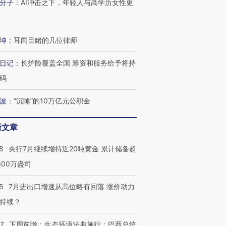
分子
：
AI冲击之下，年轻人与高学历女性更
有意思的生活方式·第三对
住三大增长引擎是什么？
有意思的
坤
：
耳闻目睹的几位律师
日记
：
长护险覆盖全国 筹资和服务给予将持
码
波
：
“沉睡”的10万亿元公积金
新文章
8
央行7月继续增持近20吨黄金 累计储备超
600万盎司
5
7月进出口增速从高位略有回落 涨价动力
持续？
07
下周前瞻：生态环境法典施行；巴西总统