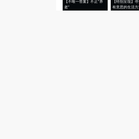
【不唯一答案】不止“养
【特别呈现】寻
老”
有意思的生活方