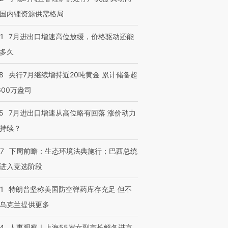
国内锂资源供需格局
1
7月进出口增速高位放缓，价格驱动还能
多久
8
央行7月继续增持近20吨黄金 累计储备超
600万盎司
5
7月进出口增速从高位略有回落 涨价动力
持续？
07
下周前瞻：生态环境法典施行；巴西总统
进入竞选阶段
1
特朗普坚称美国防空弹药库存充足 但不
乌克兰提供更多
24
人事观察｜上海55岁女副市长解冬进京