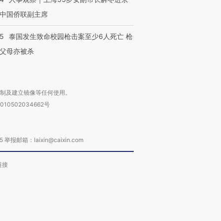
中国侨联副主席
45
泰国发生致命校园枪击案至少6人死亡 枪
父母亦被杀
复制及建立镜像等任何使用。
010502034662号
箱：laixin@caixin.com
链接