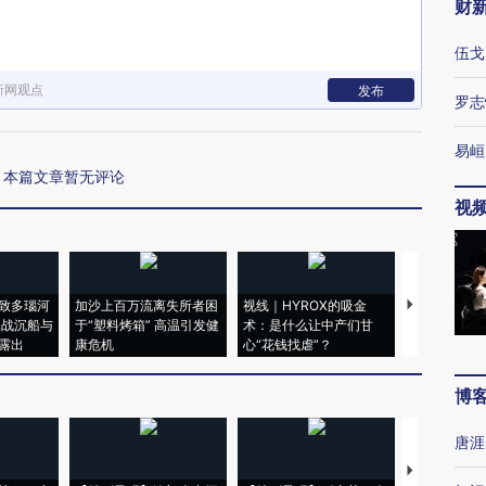
财
伍戈
新网观点
发布
罗志
易峘
本篇文章暂无评论
视
致多瑙河
加沙上百万流离失所者困
视线｜HYROX的吸金
马航飞行员
二战沉船与
于“塑料烤箱” 高温引发健
术：是什么让中产们甘
粒摇头丸 尿
露出
康危机
心“花钱找虐”？
毒品
博
唐涯
【推广】走