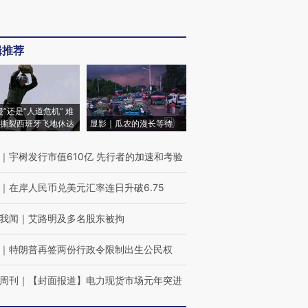
辑推荐
侵”还是“人道危机” 难
撕裂西班牙飞地休达
显影｜瓜农的漫长等待
｜
宇树发行市值610亿 先行者的加速和考验
｜
在岸人民币兑美元汇率连日升破6.75
我闻
｜
艾路明及多名股东被拘
｜
特朗普再签两份行政令限制出生公民权
周刊
｜
【封面报道】电力现货市场元年突进