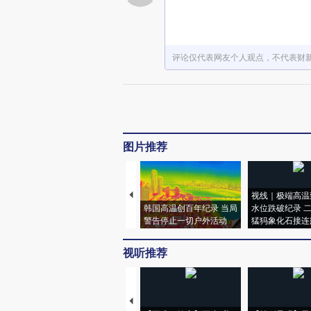
评论仅代表网友个人观点，不代表财
图片推荐
视线｜极端高温
韩国高温创百年纪录 当局
水位跌破纪录 
警告停止一切户外活动
猛犸象化石接连
视听推荐