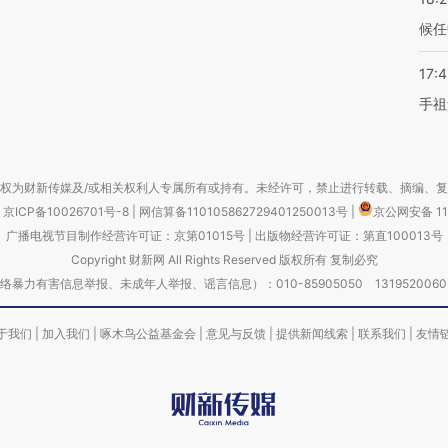
候任
17:
手祖
权为财新传媒及/或相关权利人专属所有或持有。未经许可，禁止进行转载、摘编、
京ICP备10026701号-8
|
网信算备110105862729401250013号
|
京公网安备 11
广播电视节目制作经营许可证：京第01015号
|
出版物经营许可证：第直100013号
Copyright 财新网 All Rights Reserved 版权所有 复制必究
害信息举报、未成年人举报、谣言信息）：010-85905050 13195200605 举报邮
于我们
|
加入我们
|
啄木鸟公益基金会
|
意见与反馈
|
提供新闻线索
|
联系我们
|
友情