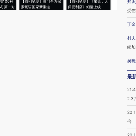
知识
找100种
【特别呈现】澳门全力探
【特别呈现】《东莞，人
会，让数智科
式·第一对
索葡语国家新渠道
间便利店》倾情上线
业
受伤
丁金
村夫
续加
吴晓
最
21:
2.
20:
倍
20:1