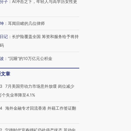
分子
：
AI冲击之下，年轻人与高学历女性更
技“链”接产
【特别呈现】寻找100种
CFO：不靠规模取胜，华
【特别呈
有意思的生活方式·第三对
住三大增长引擎是什么？
有意思的
坤
：
耳闻目睹的几位律师
日记
：
长护险覆盖全国 筹资和服务给予将持
码
波
：
“沉睡”的10万亿元公积金
新文章
43
7月美国劳动力市场意外放缓 岗位减少
3万个失业率降至4.1%
14
海外金融专才回流香港 外籍工作签证翻
2
宁德时代宜春锂矿仍处停产状态 其动向