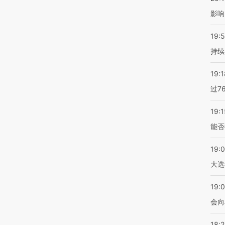
影响
19:5
持续
19:1
过7
19:1
能否
19:
大选
19:0
会向
18: