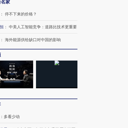
新名家
：
停不下来的价格？
恒
：
中美人工智能竞争：道路比技术更重要
：
海外能源供给缺口对中国的影响
频
跨国走私7万
视线｜被称为“蟑螂”的印
视线｜“入侵”还是“人道危
检体内含3种
度Z世代 用街头抗争将教
机”？难民潮撕裂西班牙
秘鲁纳斯
育部长拱下台
飞地休达
13人遇难
客
：
多看少动
进第四届链博
【商旅对话】华住集团