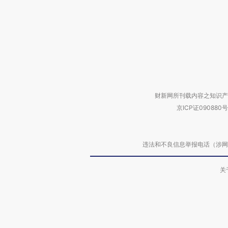
财新网所刊载内容之知识产
京ICP证090880号
违法和不良信息举报电话（涉网络暴力有
关