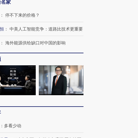
新名家
：
停不下来的价格？
恒
：
中美人工智能竞争：道路比技术更重要
：
海外能源供给缺口对中国的影响
频
”还是“人道危
湖北宜昌局部短时降雨
哈尔滨遭遇短时极端强降
一周天下
撕裂西班牙
128毫米 紧急转移近
雨 3小时累计雨量超80毫
枪杀8人
4000人
米
民涌入西
客
：
多看少动