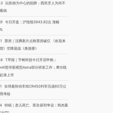
43
以疾病为中心的陷阱：西班牙人为何不
看病
29
今日开盘：沪指报3943.82点 涨幅
0%
21
票房｜沈腾新片点映票房破亿 《欢迎来
馆》空降迎战《奥德赛》
58
T早报｜宇树科技今日开启申购；
enAI暂停新模型Astra部分研发工作；摩尔线
赴港上市
1
全球最快动车组CR450列车完成60万公
用考核
14
特稿｜患儿死亡、医生获刑争议：韩杰案
罪与罚”