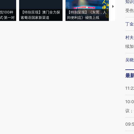
知识
【推广】走
受伤
找100种
【特别呈现】澳门全力探
【特别呈现】《东莞，人
会，让数智科
式·第一对
索葡语国家新渠道
间便利店》倾情上线
业
丁金
村夫
续加
吴晓
最
11:2
10:
议；
09: