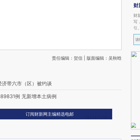
财
财
写
引
责任编辑：贺信 | 版面编辑：吴秋晗
经济带六市（区）被约谈
9831例 无新增本土病例
订阅财新网主编精选电邮