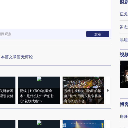
财
伍戈
罗志
新网观点
发布
易峘
视
本篇文章暂无评论
失所者困
视线｜HYROX的吸金
视线｜被称为“蟑螂”的印
视线｜“入侵
高温引发健
术：是什么让中产们甘
度Z世代 用街头抗争将教
机”？难民潮
心“花钱找虐”？
育部长拱下台
飞地休达
博
唐涯