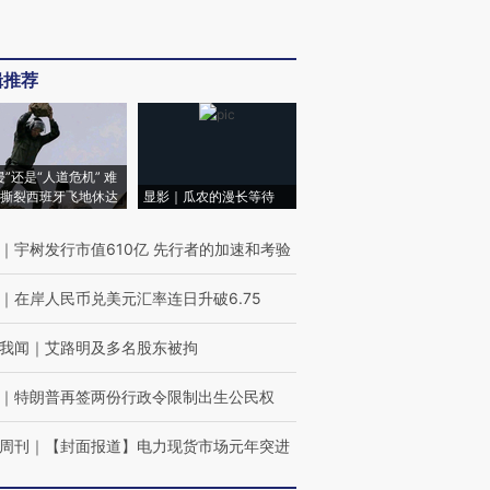
辑推荐
侵”还是“人道危机” 难
撕裂西班牙飞地休达
显影｜瓜农的漫长等待
｜
宇树发行市值610亿 先行者的加速和考验
｜
在岸人民币兑美元汇率连日升破6.75
我闻
｜
艾路明及多名股东被拘
｜
特朗普再签两份行政令限制出生公民权
周刊
｜
【封面报道】电力现货市场元年突进