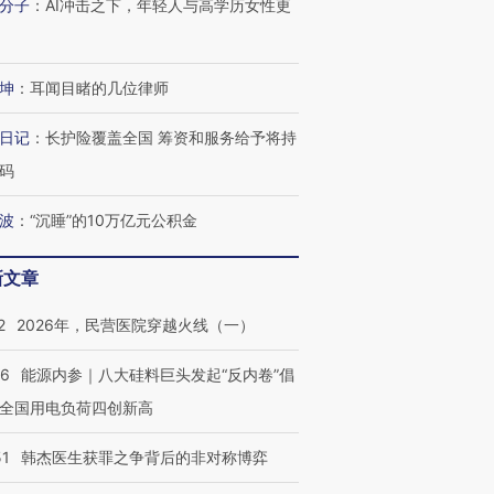
分子
：
AI冲击之下，年轻人与高学历女性更
进第四届链博
【商旅对话】华住集团
技“链”接产
【特别呈现】寻找100种
CFO：不靠规模取胜，华
【特别呈
有意思的生活方式·第三对
住三大增长引擎是什么？
有意思的
坤
：
耳闻目睹的几位律师
日记
：
长护险覆盖全国 筹资和服务给予将持
码
波
：
“沉睡”的10万亿元公积金
新文章
2
2026年，民营医院穿越火线（一）
06
能源内参｜八大硅料巨头发起“反内卷”倡
全国用电负荷四创新高
51
韩杰医生获罪之争背后的非对称博弈