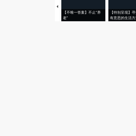
【不唯一答案】不止“养
【特别呈现】寻
老”
有意思的生活方