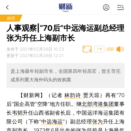
政经
人事观察|“70后”中远海运副总经理
张为升任上海副市长
发布于 2021年02月26日 10:23
试听
T中
更新于 2021年02月26日 12:21
是上海最年轻副市长，全国第四年轻高官，曾主导完
成系列重大海外码头的收购案
【财新网】（记者
林韵诗
贾天琼）
再有“70
后”国企高管“空降”地方任职。继
北部湾港集团
董事
长
韦韬
升任山西省副省长后，中国远洋海运集团有
限公司（下称“
中远海运
”）副总经理
张为
升任上海
市副市长。1973年6月出生的张为目前是上海最年