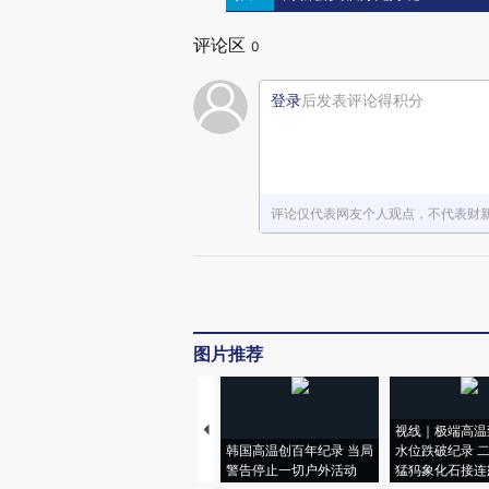
评论区
0
登录
后发表评论得积分
评论仅代表网友个人观点，不代表财
图片推荐
视线｜极端高温
韩国高温创百年纪录 当局
水位跌破纪录 
警告停止一切户外活动
猛犸象化石接连