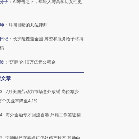
分子
：
AI冲击之下，年轻人与高学历女性更
坤
：
耳闻目睹的几位律师
进第四届链博
【商旅对话】华住集团
技“链”接产
【特别呈现】寻找100种
CFO：不靠规模取胜，华
【特别呈
日记
：
长护险覆盖全国 筹资和服务给予将持
有意思的生活方式·第三对
住三大增长引擎是什么？
有意思的
码
波
：
“沉睡”的10万亿元公积金
新文章
43
7月美国劳动力市场意外放缓 岗位减少
3万个失业率降至4.1%
14
海外金融专才回流香港 外籍工作签证翻
2
宁德时代宜春锂矿仍处停产状态 其动向