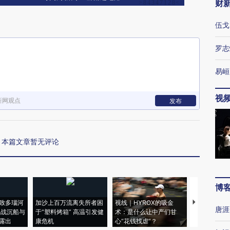
财
伍戈
罗志
易峘
视
新网观点
发布
本篇文章暂无评论
博
致多瑙河
加沙上百万流离失所者困
视线｜HYROX的吸金
马航飞行员
唐涯
二战沉船与
于“塑料烤箱” 高温引发健
术：是什么让中产们甘
粒摇头丸 尿
露出
康危机
心“花钱找虐”？
毒品