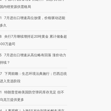
国内锂资源供需格局
1
7月进出口增速高位放缓，价格驱动还能
多久
8
央行7月继续增持近20吨黄金 累计储备超
600万盎司
5
7月进出口增速从高位略有回落 涨价动力
持续？
07
下周前瞻：生态环境法典施行；巴西总统
进入竞选阶段
1
特朗普坚称美国防空弹药库存充足 但不
乌克兰提供更多
24
人事观察｜上海55岁女副市长解冬进京