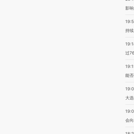
影响
19:5
持续
19:1
过7
19:1
能否
19:
大选
19:0
会向
18: