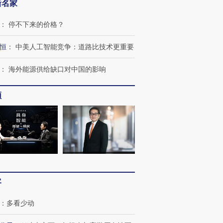
新名家
：
停不下来的价格？
恒
：
中美人工智能竞争：道路比技术更重要
：
海外能源供给缺口对中国的影响
频
客
跨国走私7万
视线｜被称为“蟑螂”的印
视线｜“入侵”还是“人道危
：
多看少动
检体内含3种
度Z世代 用街头抗争将教
机”？难民潮撕裂西班牙
秘鲁纳斯
育部长拱下台
飞地休达
13人遇难