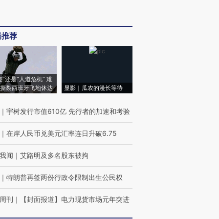
辑推荐
侵”还是“人道危机” 难
撕裂西班牙飞地休达
显影｜瓜农的漫长等待
｜
宇树发行市值610亿 先行者的加速和考验
｜
在岸人民币兑美元汇率连日升破6.75
我闻
｜
艾路明及多名股东被拘
｜
特朗普再签两份行政令限制出生公民权
周刊
｜
【封面报道】电力现货市场元年突进