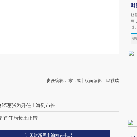
财
财
写
引
责任编辑：陈宝成 | 版面编辑：邱祺璞
副总经理张为升任上海副市长
牌 首任局长王正谱
订阅财新网主编精选电邮