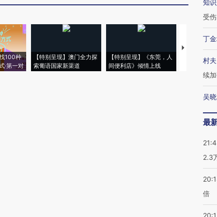
知识
受伤
丁金
【推广】走
找100种
【特别呈现】澳门全力探
【特别呈现】《东莞，人
会，让数智科
村夫
式·第一对
索葡语国家新渠道
间便利店》倾情上线
业
续加
吴晓
最
21:
2.
20:
倍
20:1