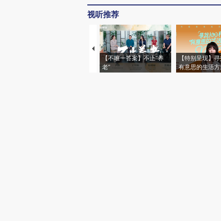
视听推荐
【不唯一答案】不止“养
【特别呈现】寻
老”
有意思的生活方