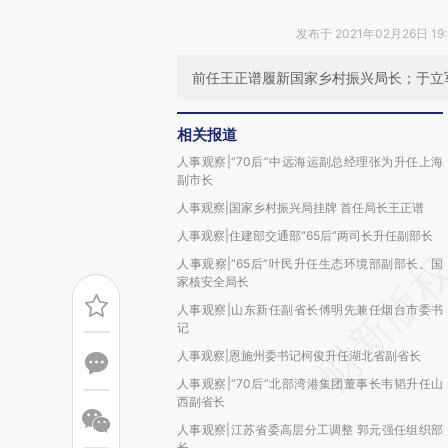
发布于 2021年02月26日 19
前任王正谱履新国家乡村振兴局长；于立
相关报道
人事观察|“70后”中远海运副总经理张为升任上海
副市长
人事观察|国家乡村振兴局挂牌 首任局长王正谱
人事观察|住建部交通部“65后”两司长升任副部长
人事观察|“65后”叶民升任生态环境部副部长、国
家核安全局长
人事观察|山东新任副省长傅明先兼任烟台市委书
记
人事观察|恩施州委书记柯俊升任湖北省副省长
人事观察|“70后”北部湾港集团董事长韦韬升任山
西副省长
人事观察|江苏省委高层分工调整 郭元强任组织部
长