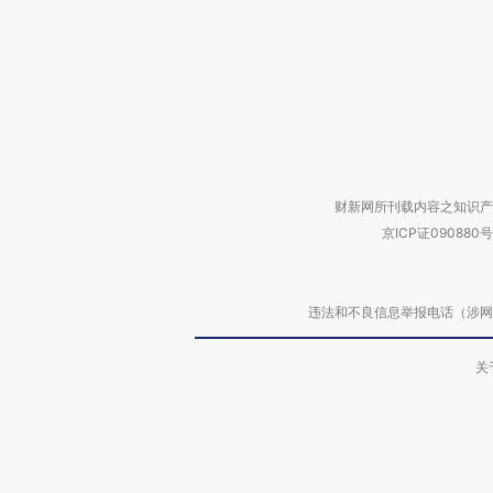
财新网所刊载内容之知识产
京ICP证090880号
违法和不良信息举报电话（涉网络暴力有
关