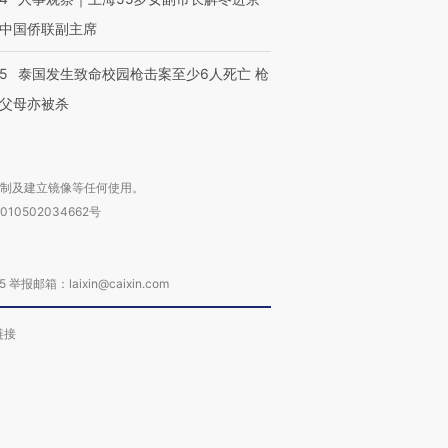
中国侨联副主席
45
泰国发生致命校园枪击案至少6人死亡 枪
父母亦被杀
复制及建立镜像等任何使用。
010502034662号
箱：laixin@caixin.com
链接