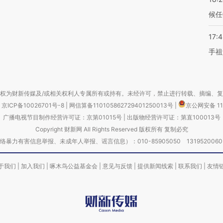
候任
17:
手祖
权为财新传媒及/或相关权利人专属所有或持有。未经许可，禁止进行转载、摘编、
京ICP备10026701号-8
|
网信算备110105862729401250013号
|
京公网安备 11
广播电视节目制作经营许可证：京第01015号
|
出版物经营许可证：第直100013号
Copyright 财新网 All Rights Reserved 版权所有 复制必究
害信息举报、未成年人举报、谣言信息）：010-85905050 13195200605 举报邮
于我们
|
加入我们
|
啄木鸟公益基金会
|
意见与反馈
|
提供新闻线索
|
联系我们
|
友情