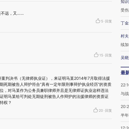
知识
受伤
鉴不远，又……
5
·
回复
丁金
村夫
续加
15
·
回复
吴晓
最
奸案判决书（无律师执业证），来证明马某2014年7月取得法援
期死期被告人辩护符合“具有一定年限刑事辩护执业经历”的资质
22:1
位，对马某作为公务员兼职律师并且是无律师证执业这样违法
与战
证明马某给可判处无期徒刑被告人作辩护的法援律师的资质证
特权？
20:
20
·
回复
半年
17:2