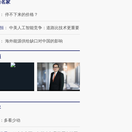
新名家
：
停不下来的价格？
恒
：
中美人工智能竞争：道路比技术更重要
：
海外能源供给缺口对中国的影响
频
客
：
多看少动