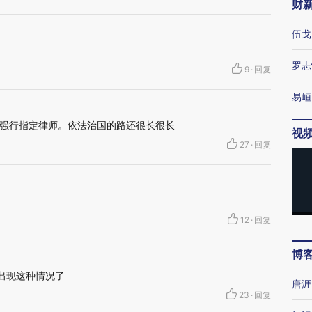
财
伍戈
罗志
9
·
回复
易峘
强行指定律师。依法治国的路还很长很长
视
27
·
回复
12
·
回复
博
也出现这种情况了
唐涯
23
·
回复