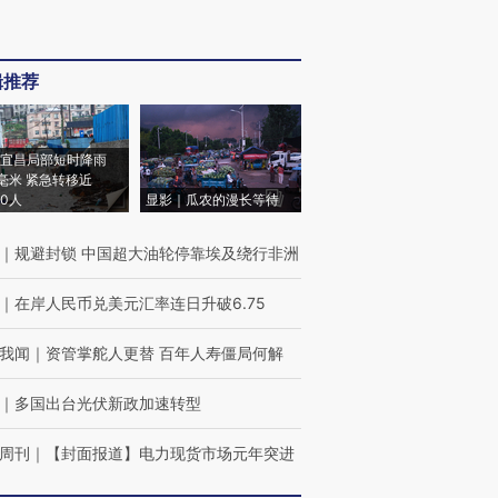
辑推荐
宜昌局部短时降雨
8毫米 紧急转移近
00人
显影｜瓜农的漫长等待
｜
规避封锁 中国超大油轮停靠埃及绕行非洲
｜
在岸人民币兑美元汇率连日升破6.75
我闻
｜
资管掌舵人更替 百年人寿僵局何解
｜
多国出台光伏新政加速转型
周刊
｜
【封面报道】电力现货市场元年突进