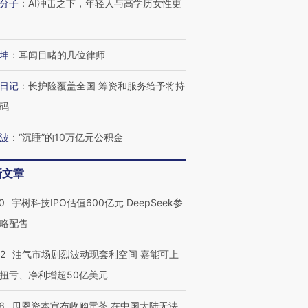
分子
：
AI冲击之下，年轻人与高学历女性更
坤
：
耳闻目睹的几位律师
日记
：
长护险覆盖全国 筹资和服务给予将持
码
波
：
“沉睡”的10万亿元公积金
新文章
0
宇树科技IPO估值600亿元 DeepSeek参
略配售
22
油气市场剧烈波动现套利空间 嘉能可上
扭亏、净利增超50亿美元
6
贝恩资本宣布收购贡茶 在中国大陆无法