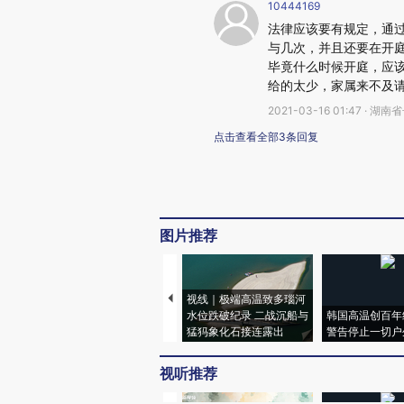
10444169
法律应该要有规定，通
与几次，并且还要在开
毕竟什么时候开庭，应
给的太少，家属来不及
2021-03-16 01:47 · 湖
点击查看全部3条回复
图片推荐
视线｜极端高温致多瑙河
水位跌破纪录 二战沉船与
韩国高温创百年
猛犸象化石接连露出
警告停止一切户
视听推荐