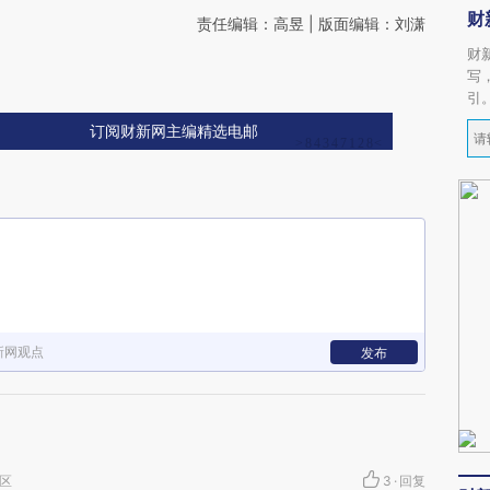
财
责任编辑：高昱 | 版面编辑：刘潇
财
写
引
订阅财新网主编精选电邮
新网观点
发布
安区
3
·
回复