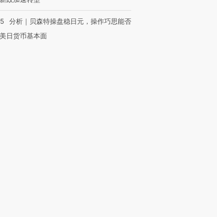
05
分析｜贝森特操盘稳日元，操作巧思能否
美日货币基本面
OX的吸金
马航飞行员跨国走私7万
视线｜被称为“蟑螂”的印
让中产们甘
粒摇头丸 尿检体内含3种
度Z世代 用街头抗争将教
秘鲁纳斯
”？
毒品
育部长拱下台
13人遇难