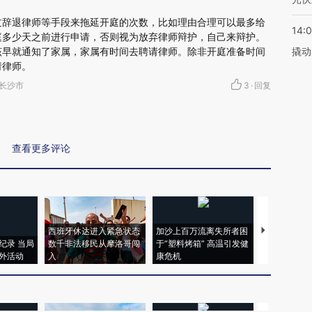
过辞退律师等手段来拖延开庭的次数，比如理由合理可以最多给
14:
庭多少天之前进行申请，否则视为放弃律师辩护，自己来辩护。
该早就通知了家属，家属有时间去聘请律师。除非开庭准备时间
撬动
请律师。
南省长沙市
3
·
回复
查看更多评论
西班牙休达进入紧急状态
加沙上百万流离失所者困
视线｜HYR
纪录 当局
数千非法移民从摩洛哥闯
于“塑料烤箱” 高温引发健
术：是什么
外活动
入
康危机
心“花钱找虐