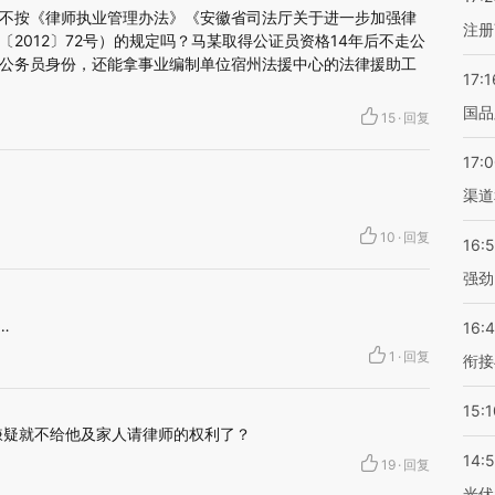
不按《律师执业管理办法》《安徽省司法厅关于进一步加强律
注册
2012〕72号）的规定吗？马某取得公证员资格14年后不走公
公务员身份，还能拿事业编制单位宿州法援中心的法律援助工
17:1
国品
15
·
回复
17:
渠道
10
·
回复
16:
强劲
…
16:
1
·
回复
衔接
15:1
嫌疑就不给他及家人请律师的权利了？
14:
19
·
回复
光伏