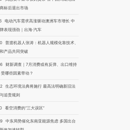
商标后退出市场
6
电动汽车需求高涨驱动澳洲车市增长 中
牌表现强劲｜出海·汽车
00
普渡机器人张涛：机器人规模化靠技术、
和产品共同突破
56
财新调查｜7月消费或有反弹、出口维持
 受哪些因素带动？
42
生态环境法典将施行 最高法明确新旧法
与追责规则
0
看空消费的“三大误区”
59
中东局势催化东南亚能源焦虑 多国出台
新政加速转型