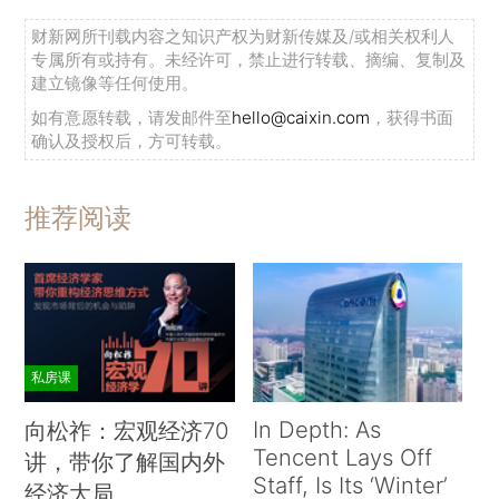
财新网所刊载内容之知识产权为财新传媒及/或相关权利人
专属所有或持有。未经许可，禁止进行转载、摘编、复制及
建立镜像等任何使用。
如有意愿转载，请发邮件至
hello@caixin.com
，获得书面
确认及授权后，方可转载。
推荐阅读
私房课
In Depth: As
向松祚：宏观经济70
Tencent Lays Off
讲，带你了解国内外
Staff, Is Its ‘Winter’
经济大局