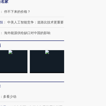
新名家
：
停不下来的价格？
恒
：
中美人工智能竞争：道路比技术更重要
：
海外能源供给缺口对中国的影响
OX的吸金
频
马航飞行员跨国走私7万
视线｜被称为“蟑螂”的印
让中产们甘
粒摇头丸 尿检体内含3种
度Z世代 用街头抗争将教
秘鲁纳斯
”？
毒品
育部长拱下台
13人遇难
进第四届链博
【商旅对话】华住集团
技“链”接产
【特别呈现】寻找100种
CFO：不靠规模取胜，华
【特别呈
客
有意思的生活方式·第三对
住三大增长引擎是什么？
有意思的
：
多看少动