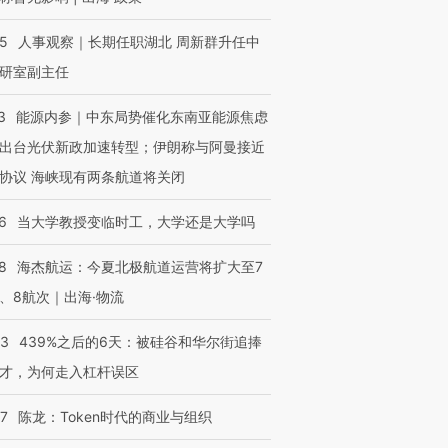
25
人事观察｜长期任职湖北 周新群升任中
研室副主任
3
能源内参｜中东局势催化东南亚能源焦虑
出台光伏新政加速转型；伊朗称与阿曼接近
协议 海峡现有两条航道将关闭
6
当大学教授变临时工，大学还是大学吗
8
海杰航运：今夏北极航道运营将扩大至7
、8航次｜出海·物流
53
439%之后的6天：被硅谷和华尔街追捧
才，为何走入杠杆误区
07
陈龙：Token时代的商业与组织