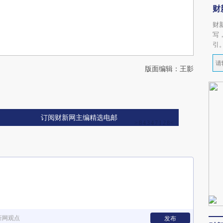
财
财
写
引
版面编辑：王影
订阅财新网主编精选电邮
新网观点
发布