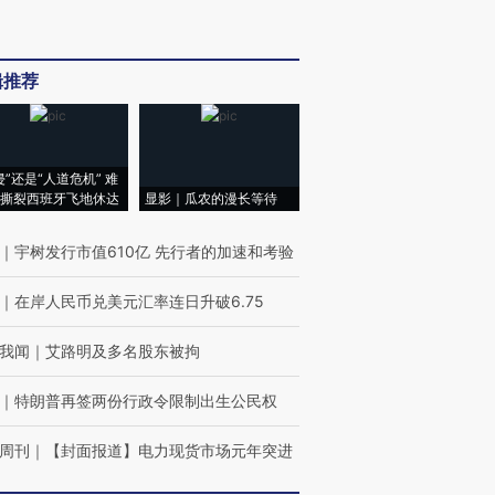
辑推荐
侵”还是“人道危机” 难
撕裂西班牙飞地休达
显影｜瓜农的漫长等待
｜
宇树发行市值610亿 先行者的加速和考验
｜
在岸人民币兑美元汇率连日升破6.75
我闻
｜
艾路明及多名股东被拘
｜
特朗普再签两份行政令限制出生公民权
周刊
｜
【封面报道】电力现货市场元年突进