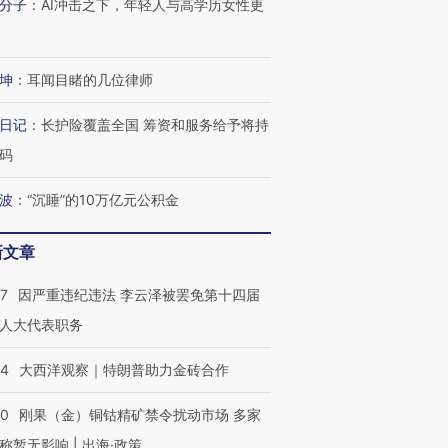
分子
：
AI冲击之下，年轻人与高学历女性更
坤
：
耳闻目睹的几位律师
日记
：
长护险覆盖全国 筹资和服务给予将持
码
波
：
“沉睡”的10万亿元公积金
新文章
07
因严重违纪违法 李云泽被罢免第十四届
人大代表职务
44
大西洋观察｜特朗普助力金砖合作
40
刚果（金）铜钴精矿禁令扰动市场 多家
称暂无影响 | 出海·政策