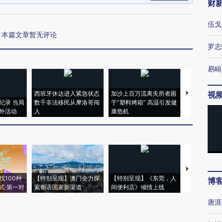
财
伍戈
本篇文章暂无评论
罗志
易峘
西班牙休达进入紧急状态
加沙上百万流离失所者困
视线｜HYR
视
纪录 当局
数千非法移民从摩洛哥闯
于“塑料烤箱” 高温引发健
术：是什么
外活动
入
康危机
心“花钱找虐
【推广】走
找100种
【特别呈现】澳门全力探
【特别呈现】《东莞，人
会，让数智科
博
式·第一对
索葡语国家新渠道
间便利店》倾情上线
业
唐涯