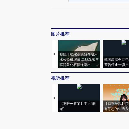
图片推荐
视线｜极端高温致多瑙河
水位跌破纪录 二战沉船与
韩国高温创百年
猛犸象化石接连露出
警告停止一切户
视听推荐
【不唯一答案】不止“养
【特别呈现】寻
老”
有意思的生活方