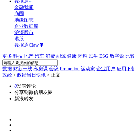
数据通
金融我闻
商圈
地缘图志
企业数据库
沪深股市
港股
数据通Claw🦞
更多
科技
地产
汽车
消费
能源
健康
环科
民生
ESG
数字说
比
数据
财新一线
私房课
会议
Promotion
运动家
企业用户
应用下
政经
>
政经当日快讯
>
正文
0
发表评论
分享到微信朋友圈
新浪转发