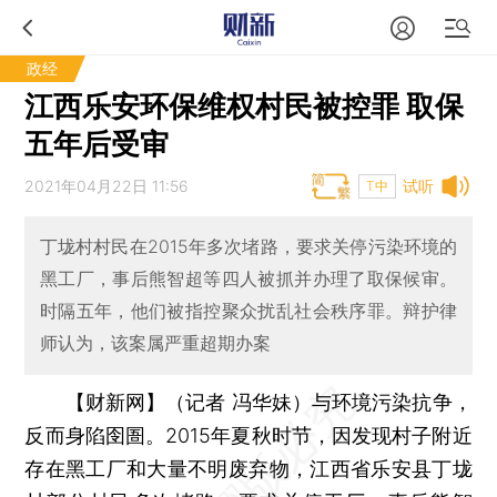
政经
江西乐安环保维权村民被控罪 取保
五年后受审
2021年04月22日 11:56
试听
T中
丁垅村村民在2015年多次堵路，要求关停污染环境的
黑工厂，事后熊智超等四人被抓并办理了取保候审。
时隔五年，他们被指控聚众扰乱社会秩序罪。辩护律
师认为，该案属严重超期办案
【财新网】（记者 冯华妹）
与环境污染抗争，
反而身陷囹圄。2015年夏秋时节，因发现村子附近
存在黑工厂和大量不明废弃物，江西省乐安县丁垅