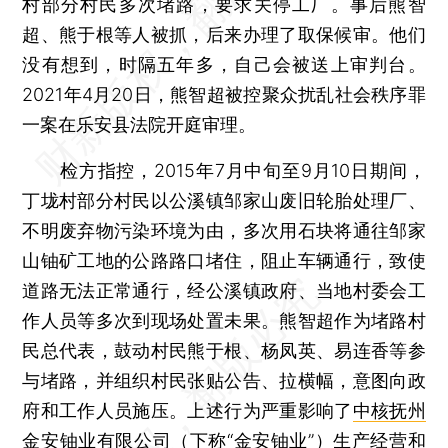
村部分村民多次堵路，要求关停工厂。事后熊智
超、熊于根等人被抓，后来办理了取保候审。他们
没有想到，时隔五年多，自己会被送上审判台。
2021年4月20日，熊智超被控聚众扰乱社会秩序罪
一案在乐安县法院开庭审理。
检方指控，2015年7月中旬至9月10日期间，
丁垅村部分村民以公溪镇邹家山废旧轮胎处理厂、
不明废弃物污染环境为由，多次用石块将通往邹家
山铀矿工地的公路路口堵住，阻止车辆通行，致使
道路无法正常通行，经公溪镇政府、当地村委会工
作人员等多次到现场处置未果。熊智超作为堵路村
民总代表，鼓动村民熊于根、杨凤英、易连香等参
与堵路，并组织村民张贴公告、拉横幅，意图向政
府和工作人员施压。上述行为严重影响了
中核抚州
金安铀业有限公司
（下称“金安铀业”）生产经营和