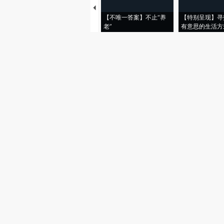
【不唯一答案】不止“养
【特别呈现】寻
老”
有意思的生活方