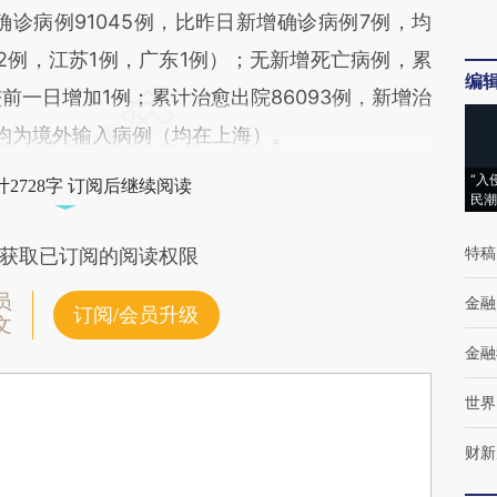
确诊病例91045例，比昨日新增确诊病例7例，均
2例，江苏1例，广东1例）；无新增死亡病例，累
编
较前一日增加1例；累计治愈出院86093例，新增治
，均为境外输入病例（均在上海）。
“入
2728字 订阅后继续阅读
民潮
特稿
获取已订阅的阅读权限
员
金融
订阅/会员升级
文
金融
世界
财新