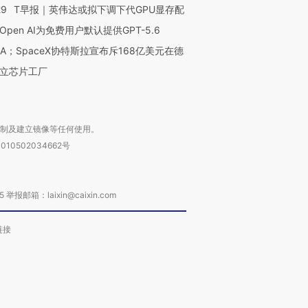
29
T早报｜英伟达或拟下调下代GPU显存配
Open AI为免费用户默认提供GPT-5.6
NA；SpaceX协特斯拉宣布斥168亿美元在德
立芯片工厂
复制及建立镜像等任何使用。
010502034662号
箱：laixin@caixin.com
链接