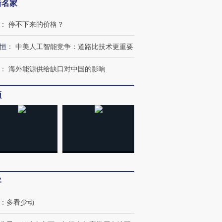
新名家
：
停不下来的价格？
恒
：
中美人工智能竞争：道路比技术更重要
：
海外能源供给缺口对中国的影响
频
OX的吸金
马航飞行员跨国走私7万
视线｜被称为“蟑螂”的印
让中产们甘
粒摇头丸 尿检体内含3种
度Z世代 用街头抗争将教
秘鲁纳斯
”？
毒品
育部长拱下台
13人遇难
客
：
多看少动