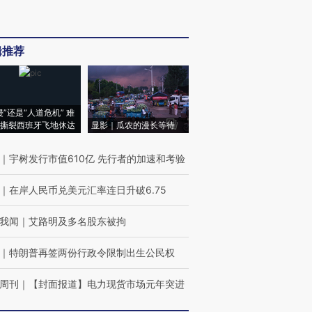
辑推荐
侵”还是“人道危机” 难
撕裂西班牙飞地休达
显影｜瓜农的漫长等待
｜
宇树发行市值610亿 先行者的加速和考验
｜
在岸人民币兑美元汇率连日升破6.75
我闻
｜
艾路明及多名股东被拘
｜
特朗普再签两份行政令限制出生公民权
周刊
｜
【封面报道】电力现货市场元年突进