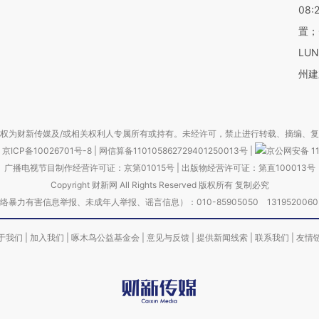
08:
置；
LU
州建
权为财新传媒及/或相关权利人专属所有或持有。未经许可，禁止进行转载、摘编、
京ICP备10026701号-8
|
网信算备110105862729401250013号
|
京公网安备 11
广播电视节目制作经营许可证：京第01015号
|
出版物经营许可证：第直100013号
Copyright 财新网 All Rights Reserved 版权所有 复制必究
害信息举报、未成年人举报、谣言信息）：010-85905050 13195200605 举报邮
于我们
|
加入我们
|
啄木鸟公益基金会
|
意见与反馈
|
提供新闻线索
|
联系我们
|
友情