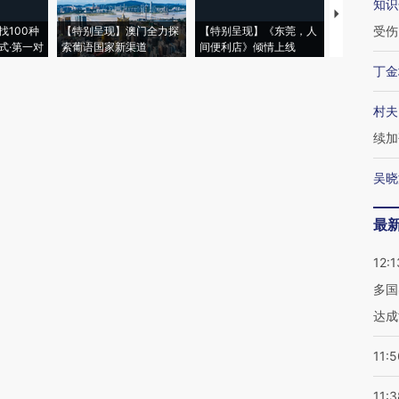
知识
【推广】走
受伤
找100种
【特别呈现】澳门全力探
【特别呈现】《东莞，人
会，让数智科
式·第一对
索葡语国家新渠道
间便利店》倾情上线
业
丁金
村夫
续加
吴晓
最
12:1
多国
达成
11:5
11:3