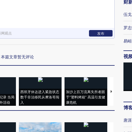
财
伍戈
罗志
新网观点
发布
易峘
视
本篇文章暂无评论
西班牙休达进入紧急状态
加沙上百万流离失所者困
视线｜HYR
纪录 当局
数千非法移民从摩洛哥闯
于“塑料烤箱” 高温引发健
术：是什么
外活动
入
康危机
心“花钱找虐
博
唐涯