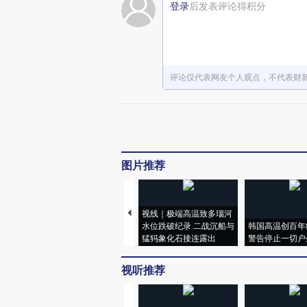
登录
后发表评论得积分
评论仅代表网友个人观点，不代表财
图片推荐
视线｜极端高温致多瑙河
水位跌破纪录 二战沉船与
韩国高温创百年
猛犸象化石接连露出
警告停止一切户
视听推荐