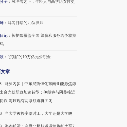
分子
：
AI冲击之下，年轻人与高学历女性更
进第四届链博
【商旅对话】华住集团
技“链”接产
【特别呈现】寻找100种
CFO：不靠规模取胜，华
【特别呈
有意思的生活方式·第三对
住三大增长引擎是什么？
有意思的
坤
：
耳闻目睹的几位律师
日记
：
长护险覆盖全国 筹资和服务给予将持
码
波
：
“沉睡”的10万亿元公积金
新文章
3
能源内参｜中东局势催化东南亚能源焦虑
出台光伏新政加速转型；伊朗称与阿曼接近
协议 海峡现有两条航道将关闭
6
当大学教授变临时工，大学还是大学吗
8
海杰航运：今夏北极航道运营将扩大至7