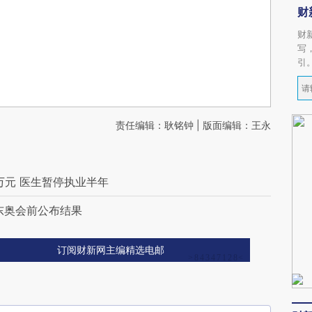
财
财
写
引
责任编辑：耿铭钟 | 版面编辑：王永
万元 医生暂停执业半年
东奥会前公布结果
订阅财新网主编精选电邮