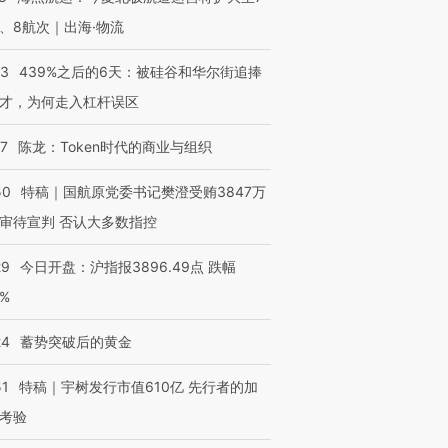
、8航次｜出海·物流
53
439%之后的6天：被硅谷和华尔街追捧
才，为何走入杠杆误区
07
陈龙：Token时代的商业与组织
50
特稿｜国航原党委书记樊澄受贿3847万
审待宣判 否认大多数指控
29
今日开盘：沪指报3896.49点 跌幅
0%
24
蓄势突破后的黄金
51
特稿｜宇树发行市值610亿 先行者的加
考验