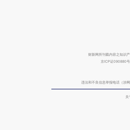
财新网所刊载内容之知识产
京ICP证090880号
违法和不良信息举报电话（涉网络暴力有
关